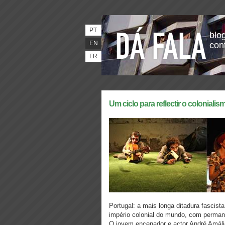
PT
blog
EN
con
FR
Um ciclo para reflectir o coloniali
Portugal: a mais longa ditadura fascis
império colonial do mundo, com perman
O jovem encenador e actor André Amáli