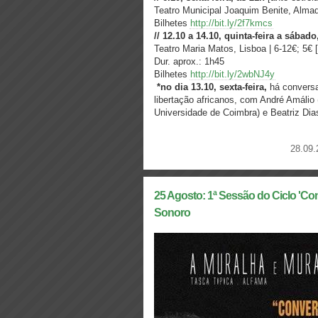
Teatro Municipal Joaquim Benite, Almada
Bilhetes
http://bit.ly/2f7kmcs
// 12.10 a 14.10, quinta-feira a sába
Teatro Maria Matos, Lisboa | 6-12€; 5€
Dur. aprox.: 1h45
Bilhetes
http://bit.ly/2wbNJ4y
*n
o dia 13.10, sexta-feira,
há conversa
libertação africanos, com André Amálio
Universidade de Coimbra) e Beatriz Di
28.09.
25 Agosto: 1ª Sessão do Ciclo 'Co
Sonoro