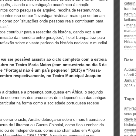
catari
uguês, aliando a investigação académica à criação
franci
entos como pesquisa de arquivo, recolha de testemunhos,
hermin
io interessa-se por “investigar histórias reais que se tornam
keitam
 como por “situações onde pessoas reais contribuem para
mari
rais”.
mariap
e contribuir para a reescrita da história, dando voz a um
martam
nsmissão da memória entre gerações”, Hotel Europa traz para
Nilzan
eflexão sobre o vasto período da história nacional e mundial
ritada
 vai ser possível assistir ao ciclo completo com a estreia
Data
tubro no Teatro Maria Matos (com ante-estreia no dia 6 de
August
e “Portugal não é um país pequeno” (2015) e “Passa-
April
Setembro respectivamente, no Teatro Municipal Joaquim
Januar
2025
e a ditadura e a presença portuguesa em África, o segundo
ade decorrentes dos processos de independência das antigas
Tags
articular na forma como a sociedade portuguesa recebe
anti-r
seus p
ncerrar o ciclo, Amálio debruça-se sobre o mais traumático
clave 
uerra do Ultramar ou Guerra Colonial, como ficou conhecida
histór
ação ou de Independência, como são chamadas em Angola
oliveir
e Moçambique (1964-1975). A partir da perspectiva de
méxico