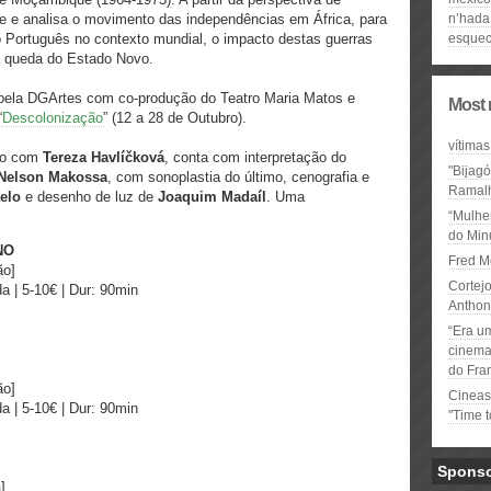
ve e analisa o movimento das independências em África, para
n’hada
 Português no contexto mundial, o impacto destas guerras
esquec
 a queda do Estado Novo.
 pela DGArtes com co-produção do Teatro Maria Matos e
Most 
“
Descolonização
” (12 a 28 de Outubro).
vítimas
ão com
Tereza Havlíčková
, conta com interpretação do
"Bijag
Nelson Makossa
, com sonoplastia do último, cenografia e
Ramal
elo
e desenho de luz de
Joaquim Madaíl
. Uma
“Mulhe
do Minu
NO
Fred M
ão]
Cortejo
a | 5-10€ | Dur: 90min
Anthon
“Era u
cinema 
do Fra
ão]
Cineas
a | 5-10€ | Dur: 90min
"Time 
Spons
]