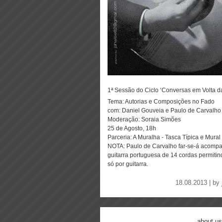
1ª Sessão do Ciclo ‘Conversas em Volta d
Tema: Autorias e Composições no Fado
com: Daniel Gouveia e Paulo de Carvalho
Moderação: Soraia Simões
25 de Agosto, 18h
Parceria: A Muralha - Tasca Típica e Mura
NOTA: Paulo de Carvalho far-se-á acompa
guitarra portuguesa de 14 cordas permi
só por guitarra.
18.08.2013 | by
about us