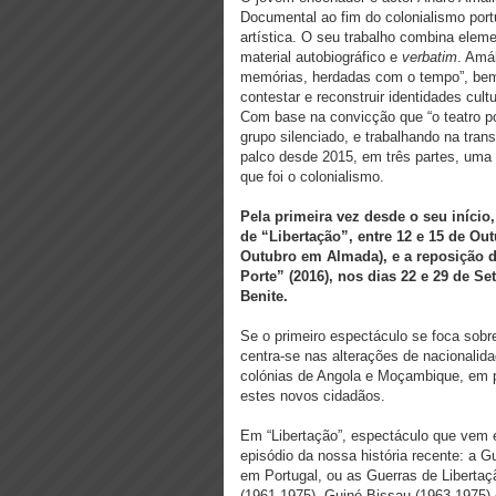
Documental ao fim do colonialismo port
artística. O seu trabalho combina elem
material autobiográfico e
verbatim
. Amál
memórias, herdadas com o tempo”, bem
contestar e reconstruir identidades cultu
Com base na convicção que “o teatro pod
grupo silenciado, e trabalhando na tra
palco desde 2015, em três partes, uma r
que foi o colonialismo.
Pela primeira vez desde o seu início,
de “Libertação”, entre 12 e 15 de Ou
Outubro em Almada), e a reposição d
Porte” (2016), nos dias 22 e 29 de 
Benite.
Se o primeiro espectáculo se foca sobr
centra-se nas alterações de nacionalid
colónias de Angola e Moçambique, em p
estes novos cidadãos.
Em “Libertação”, espectáculo que vem e
episódio da nossa história recente: a G
em Portugal, ou as Guerras de Libert
(1961-1975), Guiné-Bissau (1963-1975) 