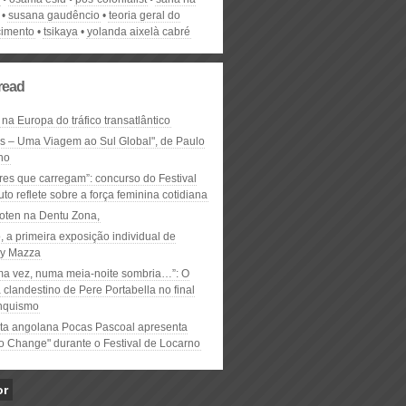
susana gaudêncio
teoria geral do
imento
tsikaya
yolanda aixelà cabré
read
 na Europa do tráfico transatlântico
ós – Uma Viagem ao Sul Global", de Paulo
ho
res que carregam”: concurso do Festival
to reflete sobre a força feminina cotidiana
oten na Dentu Zona,
, a primeira exposição individual de
y Mazza
ma vez, numa meia-noite sombria…”: O
clandestino de Pere Portabella no final
nquismo
ta angolana Pocas Pascoal apresenta
to Change" durante o Festival de Locarno
or