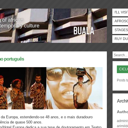
I'LL VISI
 of african
AFROS
temporary culture
STAGES
RUY DU
smo português
CICL
Posts t
Archi
Auth
ta da Europa, estendendo-se 48 anos, e o mais duradouro
admini
ência de quase 500 anos.
arimil
o/Hotel Europa dedica a sua tese de doutoramento em Teatro