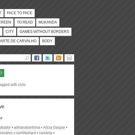
T
FACE TO FACE
CREEN
TO READ
MUKANDA
CITY
GAMES WITHOUT BORDERS
ARTE DE CARVALHO
BODY
O
agged with ciclo
ve
or
strador
adrianabarbosa
Alícia Gaspar
desoares
camillediard
candela