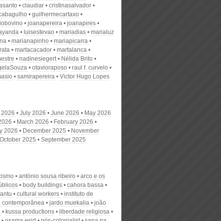
nasanto
claudiar
cristinasalvador
scabagulho
guilhermecartaxo
iobovino
joanapereira
joanapires
ayanda
luisestevao
mariadias
marialuz
ana
marianapinho
mariapicarra
rata
martacacador
martalanca
estre
nadinesiegert
Nélida Brito
gelaSouza
otavioraposo
raul f. curvelo
masio
samirapereira
Victor Hugo Lopes
 2026
July 2026
June 2026
May 2026
 2026
March 2026
February 2026
y 2026
December 2025
November
October 2025
September 2025
acismo
antónio sousa ribeiro
arco e os
úblicos
body buildings
cahora bassa
bantu
cultural workers
instituto de
ia contemporânea
jardo muekalia
joão
a
kussa productions
liberdade religiosa
osama esid
pós-colonialist
sana na