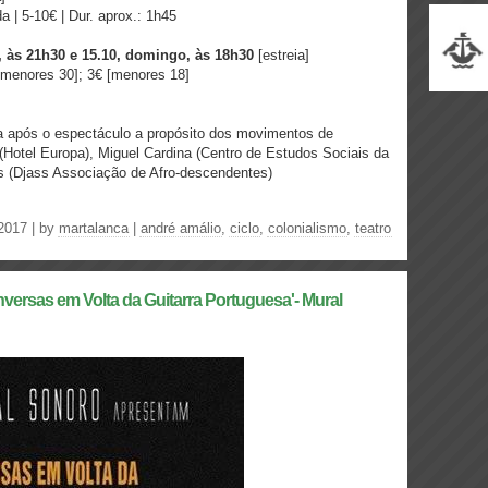
 | 5-10€ | Dur. aprox.: 1h45
do, às 21h30 e 15.10, domingo, às 18h30
[estreia]
 [menores 30]; 3€ [menores 18]
 após o espectáculo a propósito dos movimentos de
 (Hotel Europa), Miguel Cardina (Centro de Estudos Sociais da
as (Djass Associação de Afro-descendentes)
2017 | by
martalanca
|
andré amálio
,
ciclo
,
colonialismo
,
teatro
nversas em Volta da Guitarra Portuguesa'- Mural