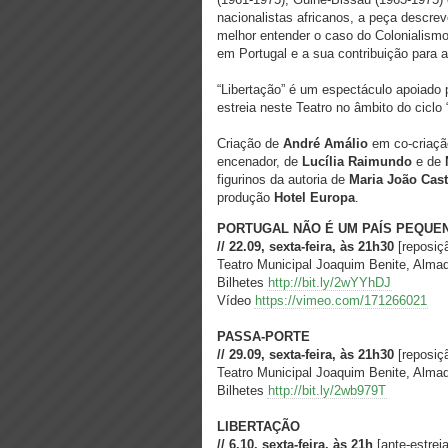
nacionalistas africanos, a peça descre
melhor entender o caso do Colonialismo
em Portugal e a sua contribuição para
“Libertação” é um espectáculo apoiado
estreia neste Teatro no âmbito do ciclo 
Criação de
André Amálio
em co-criaç
encenador, de
Lucília Raimundo
e de
figurinos da autoria de
Maria João Cast
produção
Hotel Europa
.
PORTUGAL NÃO É UM PAÍS PEQUE
// 22.09, sexta-feira, às 21h30
[reposiç
Teatro Municipal Joaquim Benite, Almad
Bilhetes
http://bit.ly/2wYYhDJ
Vídeo
https://vimeo.com/171266021
PASSA-PORTE
// 29.09, sexta-feira, às 21h30
[reposiç
Teatro Municipal Joaquim Benite, Almad
Bilhetes
http://bit.ly/2wb979T
LIBERTAÇÃO
// 6.10, sexta-feira, às 21h
[ante-estreia