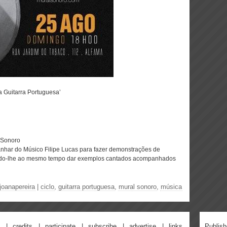
a Guitarra Portuguesa’
l Sonoro
nhar do Músico Filipe Lucas para fazer demonstrações de
tindo-lhe ao mesmo tempo dar exemplos cantados acompanhados
joanapereira
|
ciclo
,
guitarra portuguesa
,
mural sonoro
,
música
credits
participate
subscribe
advertise
links
Publis