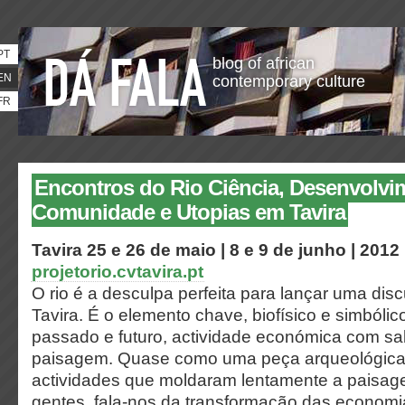
PT
blog of african
EN
contemporary culture
FR
Encontros do Rio Ciência, Desenvolvi
Comunidade e Utopias em Tavira
Tavira
25 e 26 de maio | 8 e 9 de junho | 2012
projetorio.cvtavira.pt
O rio é a desculpa perfeita para lançar uma di
Tavira. É o elemento chave, biofísico e simbólico
passado e futuro, actividade económica com sa
paisagem. Quase como uma peça arqueológica, 
actividades que moldaram lentamente a paisag
gentes, fala-nos da transformação das economia