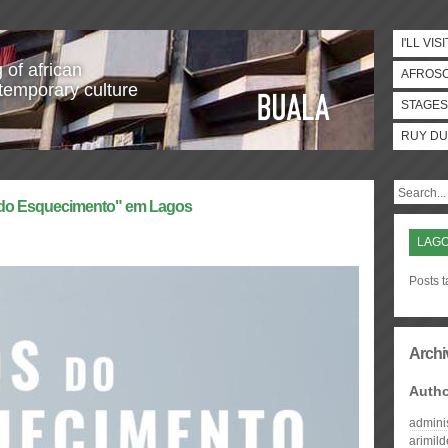
I'LL VISI
 of african
AFROS
temporary culture
STAGES
RUY DU
s do Esquecimento" em Lagos
LAG
Posts 
Archi
Auth
admini
arimil