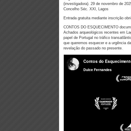
(investigadora).
29 de novembro de 202
Concelho Séc. XXI, Lagos
Entrada gratuita mediante inscrição obr
CONTOS DO ESQUECIMENTO documentá
Achados arqueológicos recentes em Lag
papel de Portugal no tráfico transatlânt
que queremos esquecer e a urgência da
revelação do passado no presente.