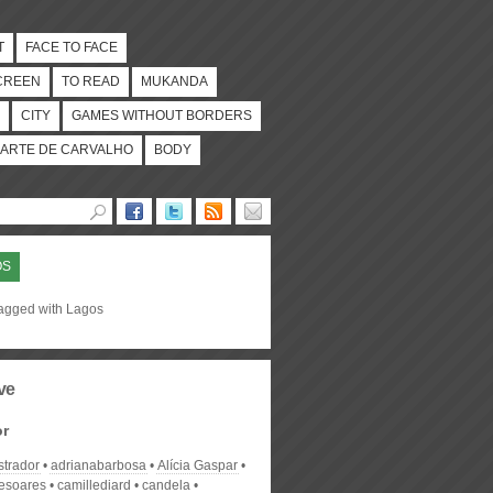
T
FACE TO FACE
CREEN
TO READ
MUKANDA
CITY
GAMES WITHOUT BORDERS
ARTE DE CARVALHO
BODY
OS
tagged with Lagos
ve
or
strador
adrianabarbosa
Alícia Gaspar
desoares
camillediard
candela