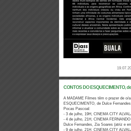
19.07.2
CONTOS DO ESQUECIMENTO, de 
A MADAME Filmes têm o prazer de o/a
ESQUECIMENTO, de Dulce Fernandes,
Pocas Pascoal:
- 3 de julho, 19H, CINEMA CITY ALVALA
- 4 de julho, 21H, CINEMA FERNANDO 
Dulce Fernandes, Zia Soares (atriz e e
- 9 de julho, 21H, CINEMA CITY ALVAL