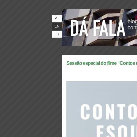
PT
blog
EN
con
FR
Sessão especial do filme “Conto