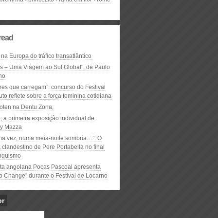
read
 na Europa do tráfico transatlântico
ós – Uma Viagem ao Sul Global", de Paulo
ho
res que carregam”: concurso do Festival
to reflete sobre a força feminina cotidiana
oten na Dentu Zona,
, a primeira exposição individual de
y Mazza
ma vez, numa meia-noite sombria…”: O
clandestino de Pere Portabella no final
nquismo
ta angolana Pocas Pascoal apresenta
to Change" durante o Festival de Locarno
or