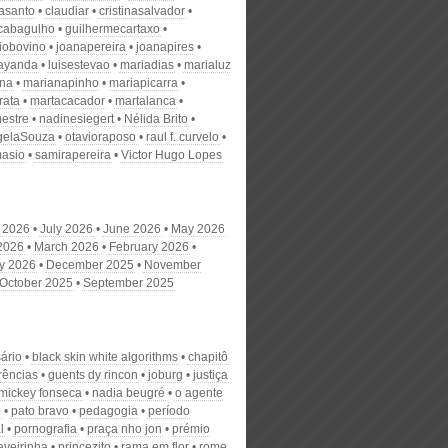
nasanto
claudiar
cristinasalvador
scabagulho
guilhermecartaxo
iobovino
joanapereira
joanapires
ayanda
luisestevao
mariadias
marialuz
ana
marianapinho
mariapicarra
rata
martacacador
martalanca
estre
nadinesiegert
Nélida Brito
gelaSouza
otavioraposo
raul f. curvelo
masio
samirapereira
Victor Hugo Lopes
 2026
July 2026
June 2026
May 2026
 2026
March 2026
February 2026
y 2026
December 2025
November
October 2025
September 2025
ário
black skin white algorithms
chapitô
rências
guents dy rincon
joburg
justiça
mickey fonseca
nadia beugré
o agente
o
pato bravo
pedagogia
período
l
pornografia
praça nho jon
prémio
aveirinha
princezito
rama em flor
rome