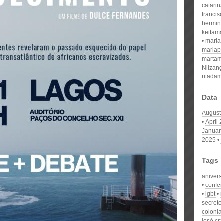
catari
franci
hermin
keitam
mari
mariap
martam
Nilzan
ritada
Data
August
April
Januar
2025
Tags
anivers
confe
lgbt
secret
colonia
josé cr