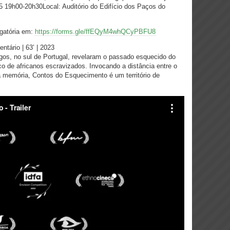
5
19h00-20h30Local: Auditório do Edifício dos Paços do
igatória em:
https://forms.gle/ffEQyM4whQCyPBFU8
rio | 63’ | 2023
os, no sul de Portugal, revelaram o passado esquecido do
ico de africanos escravizados. Invocando a distância entre o
 memória, Contos do Esquecimento é um território de