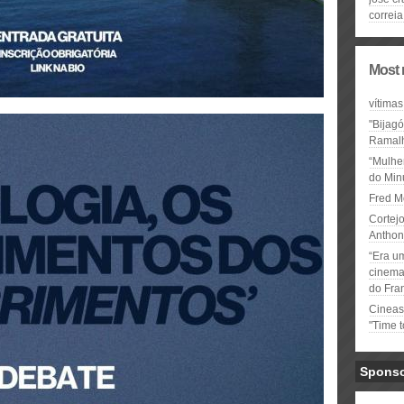
correia
Most 
vítimas
"Bijag
Ramal
“Mulhe
do Minu
Fred M
Cortejo
Anthon
“Era u
cinema 
do Fra
Cineas
"Time 
Spons