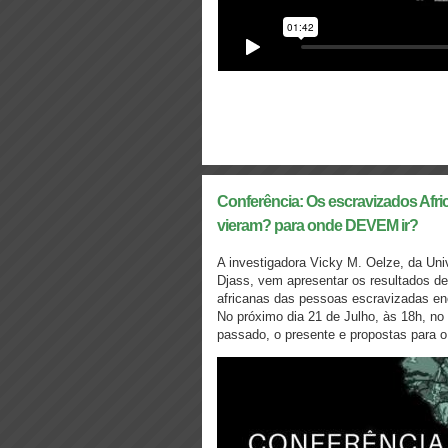
Conferência: Os escravizados Afr
vieram? para onde DEVEM ir?
A investigadora Vicky M. Oelze, da Uni
Djass, vem apresentar os resultados de 
africanas das pessoas escravizadas en
No próximo dia 21 de Julho, às 18h, n
passado, o presente e propostas para o 