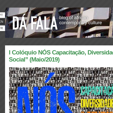
PT
blog of african
EN
contemporary culture
FR
I Colóquio NÓS Capacitação, Diversida
Social” (Maio/2019)