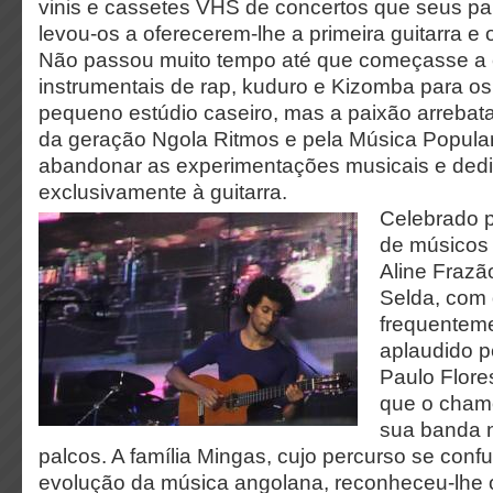
vinis e cassetes VHS de concertos que seus pa
levou-os a oferecerem-lhe a primeira guitarra e o
Não passou muito tempo até que começasse a 
instrumentais de rap, kuduro e Kizomba para o
pequeno estúdio caseiro, mas a paixão arreba
da geração Ngola Ritmos e pela Música Popular 
abandonar as experimentações musicais e dedi
exclusivamente à guitarra.
Celebrado 
de músicos
Aline Frazã
Selda, com
frequentem
aplaudido p
Paulo Flore
que o chamo
sua banda 
palcos. A família Mingas, cujo percurso se conf
evolução da música angolana, reconheceu-lhe o