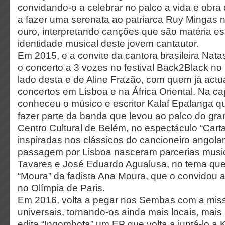
convidando-o a celebrar no palco a vida e obra
a fazer uma serenata ao patriarca Ruy Mingas 
ouro, interpretando canções que são matéria es
identidade musical deste jovem cantautor.
Em 2015, e a convite da cantora brasileira Nata
o concerto a 3 vozes no festival Back2Black no
lado desta e de Aline Frazão, com quem já act
concertos em Lisboa e na África Oriental. Na ca
conheceu o músico e escritor Kalaf Epalanga q
fazer parte da banda que levou ao palco do gra
Centro Cultural de Belém, no espectáculo “Cart
inspiradas nos clássicos do cancioneiro angola
passagem por Lisboa nasceram parcerias musi
Tavares e José Eduardo Agualusa, no tema que 
“Moura” da fadista Ana Moura, que o convidou a
no Olímpia de Paris.
Em 2016, volta a pegar nos Sembas com a miss
universais, tornando-os ainda mais locais, mai
edita “Ingombota” um EP que volta a juntá-lo a