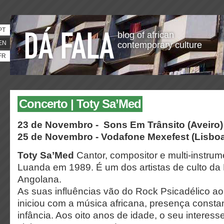
PT
blog of african
EN
contemporary culture
FR
Concerto | Toty Sa’Med
23 de Novembro -
Sons Em Trânsito
(Aveiro)
25 de Novembro - Vodafone Mexefest
(Lisbo
Toty Sa’Med
Cantor, compositor e multi-instru
Luanda em 1989. É um dos artistas de culto d
Angolana.
As suas influências vão do Rock Psicadélico ao
iniciou com a música africana, presença consta
infância. Aos oito anos de idade, o seu interess