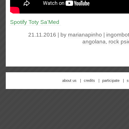
Spotify Toty Sa’Med
21.11.2016 | by
marianapinho
|
ingombo
angolana
,
rock psi
about us
credits
participate
s