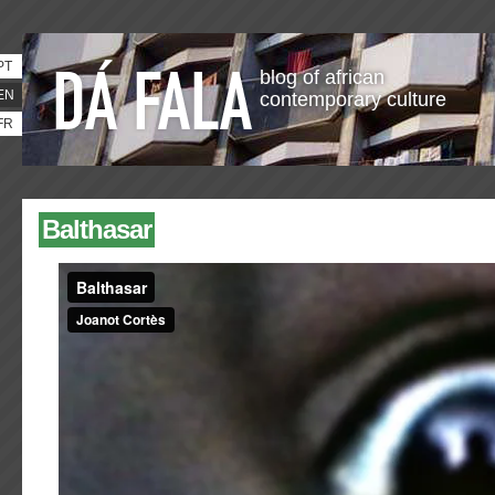
PT
blog of african
EN
contemporary culture
FR
Balthasar