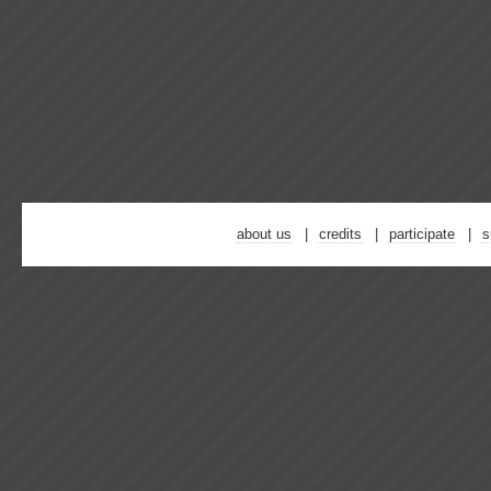
about us
credits
participate
s