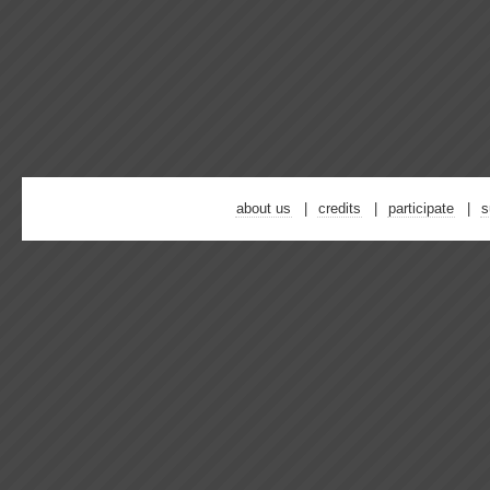
about us
credits
participate
s