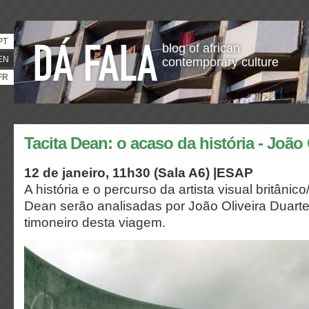
PT
blog of african
EN
contemporary culture
FR
Tacita Dean: o acaso da história - João 
12 de janeiro, 11h30 (Sala A6) |ESAP
A história e o percurso da artista visual britânic
Dean serão analisadas por João Oliveira Duarte
timoneiro desta viagem.