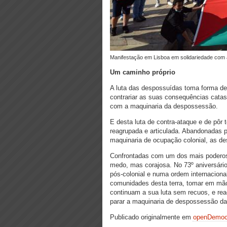
manifestação em Lisboa em solidariedade com 
Um caminho próprio
A luta das despossuídas toma forma den
contrariar as suas consequências cata
com a maquinaria da despossessão.
E desta luta de contra-ataque e de pôr t
reagrupada e articulada. Abandonadas p
maquinaria de ocupação colonial, as de
Confrontadas com um dos mais poderoso
medo, mas corajosa.
No 73º aniversári
pós-colonial e numa ordem internacional
comunidades desta terra, tomar em mão
continuam a sua luta sem recuos, e reac
parar a maquinaria de despossessão da
Publicado originalmente
em
openDemoc