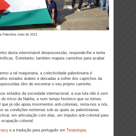
a Palestina, maio de 2021
tro desta interminável despossessão, responde-lhe e tenta
stróficas. Entretanto, também mapeia caminhos para acabar
ermo a tal maquinaria, a colectividade palestiniana é
elos estados árabes e deixadas a sofrer dos caprichos da
spossuídas têm de encontrar o seu próprio caminho.
s estados da sociedade internacional, a sua luta não é sem
o do início da Nakba, e num tempo histórico que se tornou
 que já não apoia movimentos anti-coloniais, resta-nos a nós,
s as condições extremas sob as quais as palestinianas
tivar, em articulação com elas, um impulso anti-colonial para
 ocupação colonial.
racy
e a tradução para português em
Teratotopia.