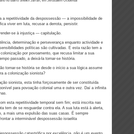
iniano no bairro Sheikh Jarrah, em Jerusalém Ocidental
a a repetitividade da despossessão — a impossibilidade de
a viver em luta, recusar a derrota, persistir.
render-se à injustiça — capitulação.
tência, determinação e perseverança enquanto actividade e
sensibilidades políticas são cultivadas. E esta razão tem a
 colonização por povoamento, que recusa limitar a sua
mpo passado, a deixá-la tornar-se história.
 tornar-se história se desde o início a sua lógica assume
ra a colonização sionista?
ção sionista, esta tinha forçosamente de ser constituída
nível para povoação colonial uma e outra vez. Daí a infinita
nas.
om esta repetitividade temporal sem fim; está inscrita nas
a tem de se resguardar contra ela. A sua luta está à alerta,
o, a mais uma expulsão das suas casas. É sempre
rontar a interminável despossessão israelita
despossessão catastrófica por excelência, não é um evento