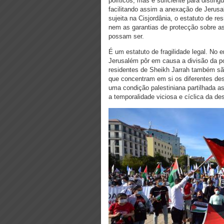
políticos, mas é suficiente para distin
facilitando assim a anexação de Jerusal
sujeita na Cisjordânia, o estatuto de r
nem as garantias de protecção sobre as
possam ser.
É um estatuto de fragilidade legal. No
Jerusalém pôr em causa a divisão da po
residentes de Sheikh Jarrah também são
que concentram em si os diferentes dest
uma condição palestiniana partilhada 
a temporalidade viciosa e cíclica da d