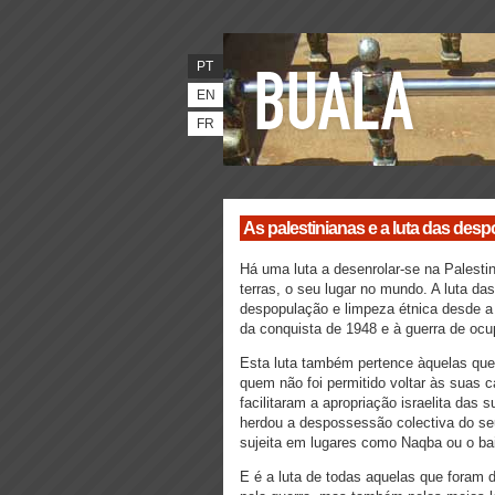
PT
EN
FR
As palestinianas e a luta das des
Há uma luta a desenrolar-se na Palesti
terras, o seu lugar no mundo. A luta das
despopulação e limpeza étnica desde a
da conquista de 1948 e à guerra de oc
Esta luta também pertence àquelas que 
quem não foi permitido voltar às suas c
facilitaram a apropriação israelita das
herdou a despossessão colectiva do se
sujeita em lugares como Naqba ou o ba
E é a luta de todas aquelas que foram