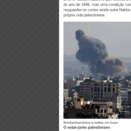
do ano de 1948, mas uma condição cons
resguardar-se contra ainda outra Nakba 
própria vida palestiniana.
bombardeamentos israelitas em Gaza
O estar-junto palestiniano