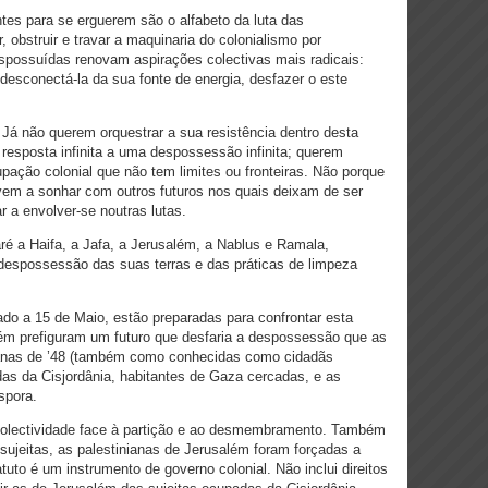
ntes para se erguerem são o alfabeto da luta das
 obstruir e travar a maquinaria do colonialismo por
possuídas renovam aspirações colectivas mais radicais:
esconectá-la da sua fonte de energia, desfazer o este
Já não querem orquestrar a sua resistência dentro desta
 resposta infinita a uma despossessão infinita; querem
pação colonial que não tem limites ou fronteiras. Não porque
em a sonhar com outros futuros nos quais deixam de ser
 a envolver-se noutras lutas.
ré a Haifa, a Jafa, a Jerusalém, a Nablus e Ramala,
despossessão das suas terras e das práticas de limpeza
do a 15 de Maio, estão preparadas para confrontar esta
ém prefiguram um futuro que desfaria a despossessão que as
nianas de ’48 (também como conhecidas como cidadãs
adas da Cisjordânia, habitantes de Gaza cercadas, e as
spora.
a colectividade face à partição e ao desmembramento. Também
ujeitas, as palestinianas de Jerusalém foram forçadas a
atuto é um instrumento de governo colonial. Não inclui direitos