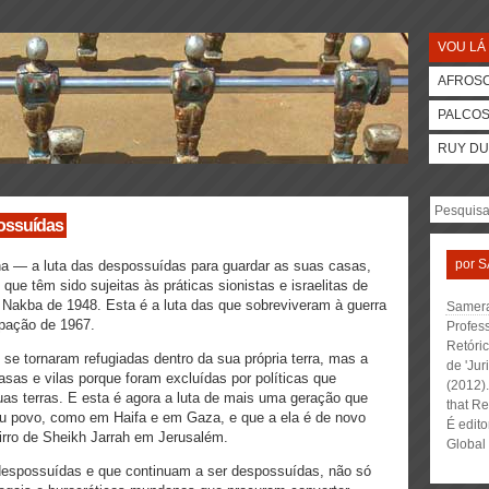
VOU LÁ 
AFROS
PALCO
RUY DU
possuídas
por
S
na — a luta das despossuídas para guardar as suas casas,
 que têm sido sujeitas às práticas sionistas e israelitas de
 Nakba de 1948. Esta é a luta das que sobreviveram à guerra
Samera
upação de 1967.
Profes
Retóri
se tornaram refugiadas dentro da sua própria terra, mas a
de 'Jur
asas e vilas porque foram excluídas por políticas que
(2012).
 suas terras. E esta é agora a luta de mais uma geração que
that Re
u povo, como em Haifa e em Gaza, e que a ela é de novo
É edito
irro de Sheikh Jarrah em Jerusalém.
Global 
 despossuídas e que continuam a ser despossuídas, não só