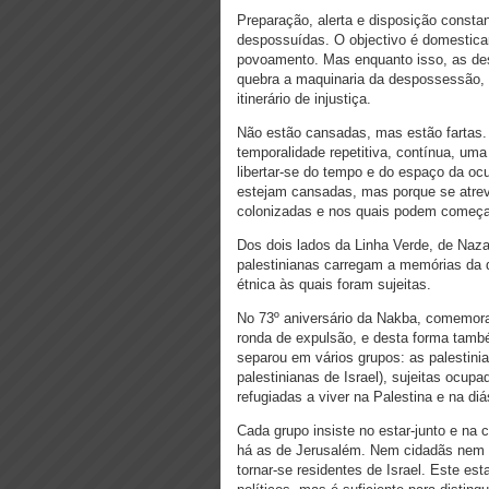
Preparação, alerta e disposição consta
despossuídas. O objectivo é domesticar,
povoamento. Mas enquanto isso, as des
quebra a maquinaria da despossessão, d
itinerário de injustiça.
Não estão cansadas, mas estão fartas. 
temporalidade repetitiva, contínua, uma
libertar-se do tempo e do espaço da ocu
estejam cansadas, mas porque se atrev
colonizadas e nos quais podem começar
Dos dois lados da Linha Verde, de Naza
palestinianas carregam a memórias da 
étnica às quais foram sujeitas.
No 73º aniversário da Nakba, comemora
ronda de expulsão, e desta forma tamb
separou em vários grupos: as palesti
palestinianas de Israel), sujeitas ocup
refugiadas a viver na Palestina e na diá
Cada grupo insiste no estar-junto e n
há as de Jerusalém. Nem cidadãs nem s
tornar-se residentes de Israel. Este est