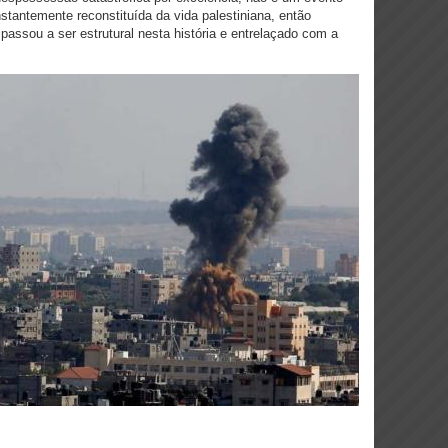
tantemente reconstituída da vida palestiniana, então
passou a ser estrutural nesta história e entrelaçado com a