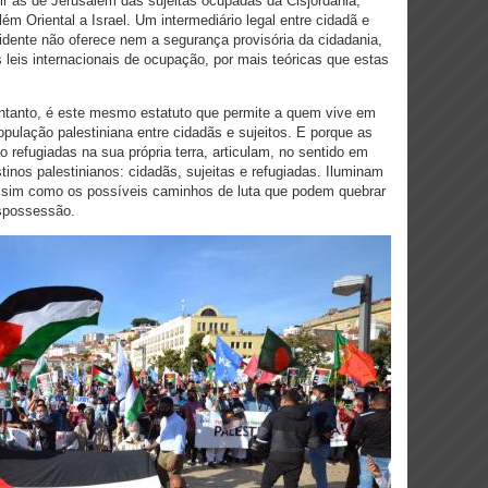
guir as de Jerusalém das sujeitas ocupadas da Cisjordânia,
ém Oriental a Israel. Um intermediário legal entre cidadã e
esidente não oferece nem a segurança provisória da cidadania,
 leis internacionais de ocupação, por mais teóricas que estas
 entanto, é este mesmo estatuto que permite a quem vive em
pulação palestiniana entre cidadãs e sujeitos. E porque as
 refugiadas na sua própria terra, articulam, no sentido em
inos palestinianos: cidadãs, sujeitas e refugiadas. Iluminam
assim como os possíveis caminhos de luta que podem quebrar
espossessão.