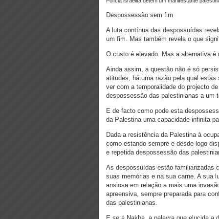
polícia israelita detém um manifestante palest
Despossessão sem fim
A luta contínua das despossuídas revel
um fim. Mas também revela o que signific
O custo é elevado. Mas a alternativa é 
Ainda assim, a questão não é só persis
atitudes; há uma razão pela qual estas 
ver com a temporalidade do projecto de
despossessão das palestinianas a um te
E de facto como pode esta despossessão
da Palestina uma capacidade infinita pa
Dada a resistência da Palestina à ocupa
como estando sempre e desde logo dispo
e repetida despossessão das palestinia
As despossuídas estão familiarizadas c
suas memórias e na sua carne. A sua lut
ansiosa em relação a mais uma invasã
apreensiva, sempre preparada para conf
das palestinianas.
E se a Nakba, a palavra que elucida a 