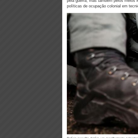
pela guerra, mas também pelos meios l
políticas de ocupação colonial em tecni