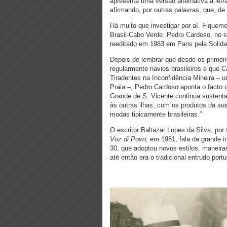
apresenta uma versão alternativa à letr
afirmando, por outras palavras, que, de
Há muito que investigar por aí. Fiquemo
Brasil-Cabo Verde. Pedro Cardoso, no s
reeditado em 1983 em Paris pela Solida
Depois de lembrar que desde os primei
regularmente navios brasileiros e que C
Tiradentes na Inconfidência Mineira –
Praia –, Pedro Cardoso aponta o facto d
Grande de S. Vicente continua sustenta
às outras ilhas, com os produtos da su
modas tipicamente brasileiras.”
O escritor Baltazar Lopes da Silva, por
Voz di Povo
, em 1981, fala da grande i
30, que adoptou novos estilos, maneira
até então era o tradicional entrudo port