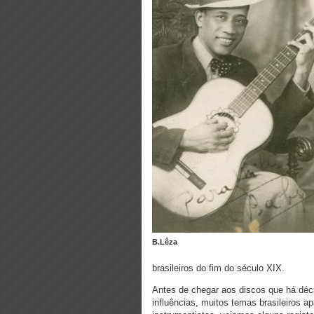
B.Lêza
brasileiros do fim do século XIX.
Antes de chegar aos discos que há déc
influências, muitos temas brasileiros 