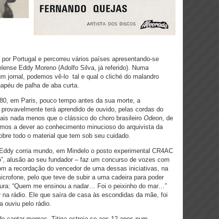
por Portugal e percorreu vários países apresentando-se
ndelense Eddy Moreno (Adolfo Silva, já referido). Numa
um jornal, podemos vê-lo tal e qual o cliché do malandro
hapéu de palha de aba curta.
 80, em Paris, pouco tempo antes da sua morte, a
 provavelmente terá aprendido de ouvido, pelas cordas do
ais nada menos que o clássico do choro brasileiro
Odeon
, de
amos a dever ao conhecimento minucioso do arquivista da
bre todo o material que tem sob seu cuidado.
Eddy corria mundo, em Mindelo o posto experimental CR4AC
”, alusão ao seu fundador – faz um concurso de vozes com
m a recordação do vencedor de uma dessas iniciativas, na
icrofone, pelo que teve de subir a uma cadeira para poder
tura: “Quem me ensinou a nadar… Foi o peixinho do mar…”
r na rádio. Ele que saíra de casa às escondidas da mãe, foi
a ouviu pelo rádio.
de cantar mornas, Titina estreia-se aos 12 anos num