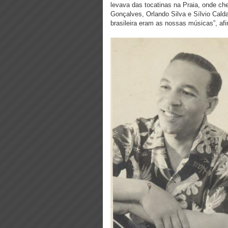
levava das tocatinas na Praia, onde ch
Gonçalves, Orlando Silva e Sílvio Cal
brasileira eram as nossas músicas”, af