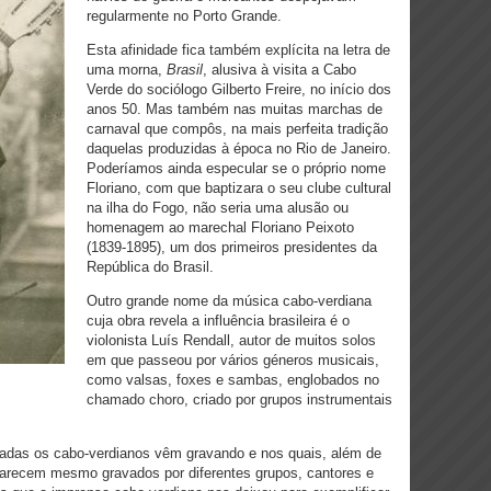
regularmente no Porto Grande.
Esta afinidade fica também explícita na letra de
uma morna,
Brasil
, alusiva à visita a Cabo
Verde do sociólogo Gilberto Freire, no início dos
anos 50. Mas também nas muitas marchas de
carnaval que compôs, na mais perfeita tradição
daquelas produzidas à época no Rio de Janeiro.
Poderíamos ainda especular se o próprio nome
Floriano, com que baptizara o seu clube cultural
na ilha do Fogo, não seria uma alusão ou
homenagem ao marechal Floriano Peixoto
(1839-1895), um dos primeiros presidentes da
República do Brasil.
Outro grande nome da música cabo-verdiana
cuja obra revela a influência brasileira é o
violonista Luís Rendall, autor de muitos solos
em que passeou por vários géneros musicais,
como valsas, foxes e sambas, englobados no
chamado choro, criado por grupos instrumentais
adas os cabo-verdianos vêm gravando e nos quais, além de
aparecem mesmo gravados por diferentes grupos, cantores e