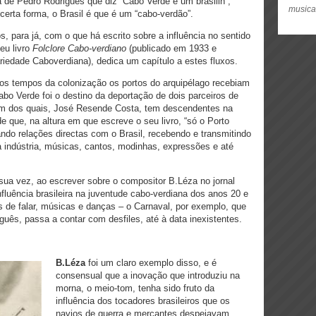
a de Pedro Rodrigues que diz “Cabo Verde é um brasilin”,
musica
 certa forma, o Brasil é que é um “cabo-verdão”.
s, para já, com o que há escrito sobre a influência no sentido
eu livro
Folclore Cabo-verdiano
(publicado em 1933 e
riedade Caboverdiana), dedica um capítulo a estes fluxos.
ros tempos da colonização os portos do arquipélago recebiam
abo Verde foi o destino da deportação de dois parceiros de
 um dos quais, José Resende Costa, tem descendentes na
e que, na altura em que escreve o seu livro, “só o Porto
ndo relações directas com o Brasil, recebendo e transmitindo
a indústria, músicas, cantos, modinhas, expressões e até
 sua vez, ao escrever sobre o compositor B.Léza no jornal
nfluência brasileira na juventude cabo-verdiana dos anos 20 e
s de falar, músicas e danças – o Carnaval, por exemplo, que
uguês, passa a contar com desfiles, até à data inexistentes.
B.Léza
foi um claro exemplo disso, e é
consensual que a inovação que introduziu na
morna, o meio-tom, tenha sido fruto da
influência dos tocadores brasileiros que os
navios de guerra e mercantes despejavam