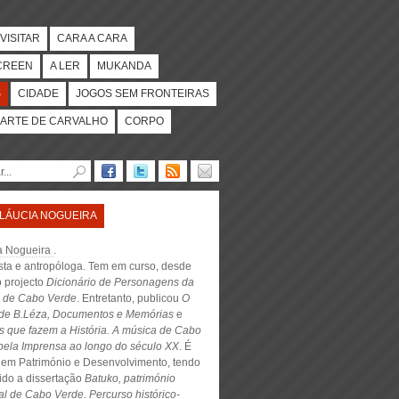
VISITAR
CARA A CARA
CREEN
A LER
MUKANDA
S
CIDADE
JOGOS SEM FRONTEIRAS
ARTE DE CARVALHO
CORPO
LÁUCIA NOGUEIRA
a Nogueira
.
ista e antropóloga. Tem em curso, desde
o projecto
Dicionário de Personagens da
 de Cabo Verde
. Entretanto, publicou
O
de B.Léza, Documentos e Memórias
e
as que fazem a História. A música de Cabo
pela Imprensa ao longo do século XX
. É
 em Património e Desenvolvimento, tendo
ido a dissertação
Batuko, património
al de Cabo Verde. Percurso histórico-