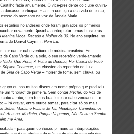
Castilho fazia anualmente. O vice-presidente do clube ouvira-
e a deixasse participar. E assim começa a sua vida de palco,
sucesso do momento na voz de Ângela Maria.
os estúdios holandeses onde foram gravados os primeiros
ntrar novamente Djosinha a interpretar temas brasileiros:
há
Menina Moça
,
Recado
e
Mulher de 30
. No ano seguinte, no
 tema de Dorival Caymmi,
Nem Eu
.
 maior cantor cabo-verdiano de música brasileira. Em
oz de Cabo Verde ou a solo, o seu repertório verde-amarelo
 Nada, Que Pena, A Volta do Boémio, Por Causa de Você,
e
Súplica Cearense
, um clássico do repertório de Luiz
a de
Sina de Cabo Verde
– morrer de fome, sem chuva, ou
 grupo ou nos muitos discos em nome próprio que produziu
nete um “chorão” de primeira. Sem contar
Mechê
, do Voz de
 cabo a rabo, com temas brasileiros e cabo-verdianos – e
 – irá gravar, entre outros temas, para citar só os mais
de Beber, Madame Fulana de Tal, Meditação, Caminhemos,
 Você Abusou, Modinha, Porque Negamos, Não Deixe o Samba
uém me Ama.
nusitada – para quem conheceu primeiro as interpretações
canção que é um símbolo da música de dor-de-cotovelo dos