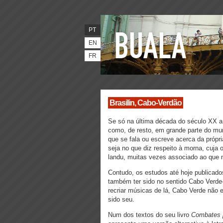
PT
EN
FR
Brasilin, Cabo-Verdão
Se só na última década do século XX a
como, de resto, em grande parte do m
que se fala ou escreve acerca da própri
seja no que diz respeito à morna, cuja
landu, muitas vezes associado ao que n
Contudo, os estudos até hoje publicado
também ter sido no sentido Cabo Verde-
recriar músicas de lá, Cabo Verde não 
sido seu.
Num dos textos do seu livro
Combates p