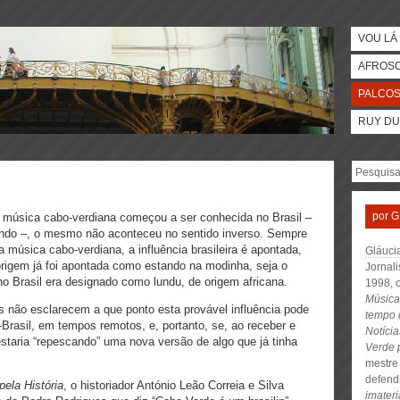
VOU LÁ 
AFROS
PALCO
RUY DU
por
G
 música cabo-verdiana começou a ser conhecida no Brasil –
undo –, o mesmo não aconteceu no sentido inverso. Sempre
a música cabo-verdiana, a influência brasileira é apontada,
Gláuci
 origem já foi apontada como estando na modinha, seja o
Jornal
o Brasil era designado como lundu, de origem africana.
1998, 
Música
s não esclarecem a que ponto esta provável influência pode
tempo 
Brasil, em tempos remotos, e, portanto, se, ao receber e
Notíci
estaria “repescando” uma nova versão de algo que já tinha
Verde 
mestre
defend
ela História
, o historiador António Leão Correia e Silva
imateri