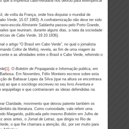
os que a imprensa cabo-verdiana nos deixou para exemplificar
l, de volta da França, onde fora disputar o mundial de
Cabo Verde
, 15.07.1983). A confraternização não deve ter sido
 navio-escola
Almirante Saldanha
passou pelo Porto Grande,
bailes que reuniram, durante alguns dias, a nata da sociedade
tícias de Cabo Verde
, 19.10.1936).
al o artigo “O Brasil em Cabo Verde”, no qual o jornalista
rnando Collor de Mello), revela, ao fim de uma viagem às
ente e as afinidades entre o Brasil e Cabo Verde, referindo o
rde
[1]
. O
Boletim de Propaganda e Informação
publica, em
 Barbosa. Em Novembro, Félix Monteiro escreve sobre esta
cção de Baltasar Lopes da Silva (que na altura se encontrava
osa) ao que o sociólogo escreveu no seu livro
Aventura e
 arquipélago e que contrariavam as ideias defendidas na
mbrar Claridade, movimento que deixou patente também os
âmbito da literatura. Como curiosidade, vale referir uma
fredo Margarido, publicada pelo mesmo
Boletim
em Julho de
dez anos antes, o
Jornal de Letras
, que dirigia no Rio de
erde, o que lhe chamara a atenção, diz, por ser muito para