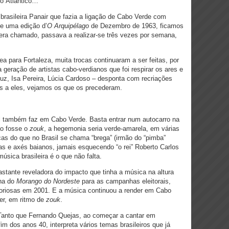
no Atlântico…
brasileira Panair que fazia a ligação de Cabo Verde com
de uma edição d’
O Arquipélago
de Dezembro de 1963, ficamos
era chamado, passava a realizar-se três vezes por semana,
a para Fortaleza, muita trocas continuaram a ser feitas, por
geração de artistas cabo-verdianos que foi respirar os ares e
uz, Isa Pereira, Lúcia Cardoso – desponta com recriações
s a eles, vejamos os que os precederam.
l também faz em Cabo Verde. Basta entrar num autocarro na
ão fosse o
zouk
, a hegemonia seria verde-amarela, em várias
cas do que no Brasil se chama “brega” (irmão do “pimba”
as e axés baianos, jamais esquecendo “o rei” Roberto Carlos
ica brasileira é o que não falta.
bastante reveladora do impacto que tinha a música na altura
lha do
Morango do Nordeste
para as campanhas eleitorais,
vitoriosas em 2001. E a música continuou a render em Cabo
er, em ritmo de
zouk
.
Tanto que Fernando Quejas, ao começar a cantar em
im dos anos 40, interpreta vários temas brasileiros que já