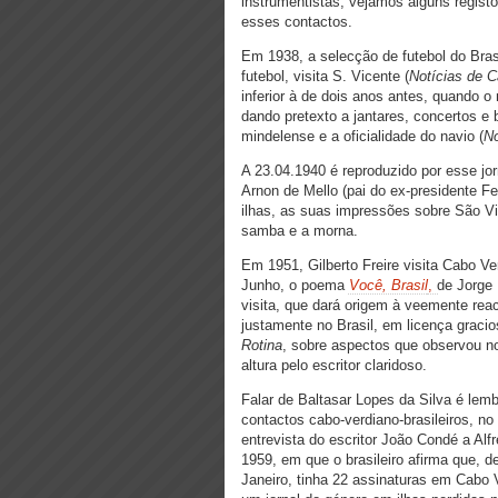
instrumentistas, vejamos alguns regist
esses contactos.
Em 1938, a selecção de futebol do Brasi
futebol, visita S. Vicente (
N
otícias de 
inferior à de dois anos antes, quando o
dando pretexto a jantares, concertos e 
mindelense e a oficialidade do navio (
No
A 23.04.1940 é reproduzido por esse jorn
Arnon de Mello (pai do ex-presidente Fe
ilhas, as suas impressões sobre São Vic
samba e a morna.
Em 1951, Gilberto Freire visita Cabo Ve
Junho, o poema
Você, Brasil
,
de Jorge
visita, que dará origem à veemente rea
justamente no Brasil, em licença graci
Rotina
, sobre aspectos que observou no
altura pelo escritor claridoso.
Falar de Baltasar Lopes da Silva é le
contactos cabo-verdiano-brasileiros, no 
entrevista do escritor João Condé a Al
1959, em que o brasileiro afirma que, 
Janeiro, tinha 22 assinaturas em Cabo V