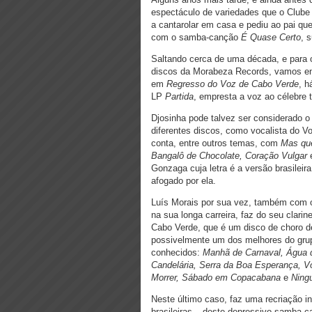
espectáculo de variedades que o Clube 
a cantarolar em casa e pediu ao pai qu
com o samba-canção
É Quase Certo
, 
Saltando cerca de uma década, e para 
discos da Morabeza Records, vamos enco
em
Regresso do Voz de Cabo Verde
, 
LP
Partida
, empresta a voz ao célebre
Djosinha pode talvez ser considerado o
diferentes discos, como vocalista do V
conta, entre outros temas, com
Mas que
Bangalô de Chocolate, Coração Vulgar
Gonzaga cuja letra é a versão brasileir
afogado por ela.
Luís Morais por sua vez, também com o
na sua longa carreira, faz do seu clari
Cabo Verde, que é um disco de choro de
possivelmente um dos melhores do grupo
conhecidos:
Manhã de Carnaval, Água 
Candelária, Serra da Boa Esperança,
Morrer, Sábado em Copacabana
e
Ning
Neste último caso, faz uma recriação i
brasileiras – deste depressivo samba-