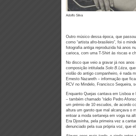
Adolfo Silva
Outro músico dessa época, que passou 
como “artista afro-brasileiro”, foi o mi
fotografia antiga reproduzida há anos n
carioca, com uma T-Shirt às riscas e c
No disco que veio a gravar já nos anos
composição intitulada
Solo B.Léza
, que
violão do antigo companheiro, é nada m
Ernesto Nazareth – informação que fic
RCV no Mindelo, Francisco Sequeira, so
Enquanto Quejas cantava em Lisboa e 
– também chamado “rádio Pedro Afonso
um prémio de 10 escudos, de acordo co
altura um garoto que mal alcançava o m
entoar a moda sertaneja em voga na al
Era Djosinha, pela primeira vez a canta
denunciado pela sua própria voz, que el
Alguns anos mais tarde, e ainda antes 