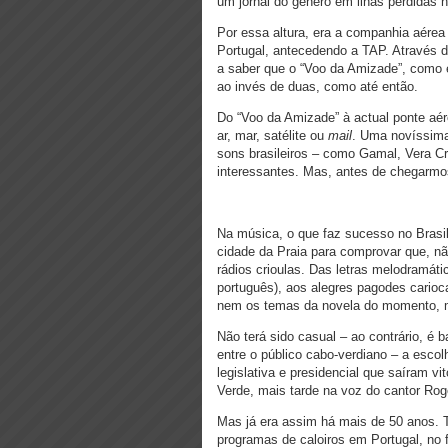
um jornal do género em ilhas perdidas 
Por essa altura, era a companhia aérea 
Portugal, antecedendo a TAP. Através 
a saber que o “Voo da Amizade”, como 
ao invés de duas, como até então.
Do “Voo da Amizade” à actual ponte aére
ar, mar, satélite ou
mail
. Uma novíssima 
sons brasileiros – como Gamal, Vera Cr
interessantes. Mas, antes de chegarmo
Na música, o que faz sucesso no Brasi
cidade da Praia para comprovar que, n
rádios crioulas. Das letras melodramáti
português), aos alegres pagodes carioc
nem os temas da novela do momento, mús
Não terá sido casual – ao contrário, é 
entre o público cabo-verdiano – a esco
legislativa e presidencial que saíram 
Verde, mais tarde na voz do cantor Rog
Mas já era assim há mais de 50 anos. 
programas de caloiros em Portugal, no f