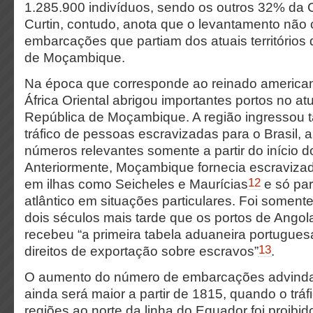
1.285.900 indivíduos, sendo os outros 32% da 
Curtin, contudo, anota que o levantamento não
embarcações que partiam dos atuais territórios
de Moçambique.
Na época que corresponde ao reinado american
África Oriental abrigou importantes portos no a
República de Moçambique. A região ingressou 
tráfico de pessoas escravizadas para o Brasil,
números relevantes somente a partir do início d
Anteriormente, Moçambique fornecia escraviza
12
em ilhas como Seicheles e Maurícias
e só par
atlântico em situações particulares. Foi soment
dois séculos mais tarde que os portos de Ang
recebeu “a primeira tabela aduaneira portugue
13
direitos de exportação sobre escravos”
.
O aumento do número de embarcações advind
ainda será maior a partir de 1815, quando o tráfi
regiões ao norte da linha do Equador foi proibi