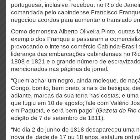
portuguesa, inclusive, recebeu, no Rio de Jane
comandada pelo cabindense Francisco Franque
negociou acordos para aumentar o translado ent
Como demonstra Alberto Oliveira Pinto, outras f
exemplo dos Franque e passaram a comercializa
provocando o intenso comércio Cabinda-Brasil qu
liderança das embarcações cabindenses no Rio
1808 e 1821 e o grande número de escravizad
mencionados nas páginas de jornal.
“Quem achar um negro, ainda moleque, de naçã
Congo, bonito, bem preto, sinais de bexigas, de
adiante, marcas da sua terra nas costas, e uma c
que fugiu em 10 de agosto; fale com Valério Jo
em Paquetá, e será bem pago” (
Gazeta do Rio 
edição de 7 de setembro de 1811).
“No dia 2 de junho de 1818 desapareceu uma 
nova de idade de 17 ou 18 anos, estatura ordiná