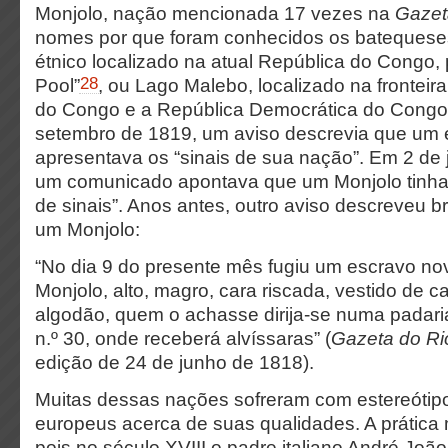
Monjolo, nação mencionada 17 vezes na
Gazet
nomes por que foram conhecidos os batequeses
étnico localizado na atual República do Congo,
28
Pool”
, ou Lago Malebo, localizado na fronteir
do Congo e a República Democrática do Congo
setembro de 1819, um aviso descrevia que um 
apresentava os “sinais de sua nação”. Em 2 de
um comunicado apontava que um Monjolo tinha 
de sinais”. Anos antes, outro aviso descreveu 
um Monjolo:
“No dia 9 do presente mês fugiu um escravo n
Monjolo, alto, magro, cara riscada, vestido de c
algodão, quem o achasse dirija-se numa padar
n.º 30, onde receberá alvíssaras” (
Gazeta do Ri
edição de 24 de junho de 1818).
Muitas dessas nações sofreram com estereótipo
europeus acerca de suas qualidades. A prática 
pois no século XVIII o padre italiano André João