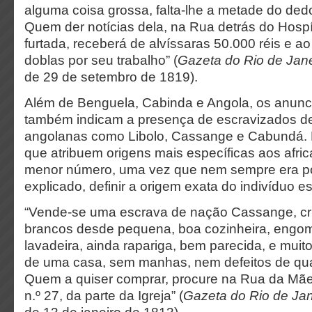
alguma coisa grossa, falta-lhe a metade do ded
Quem der notícias dela, na Rua detrás do Hospí
furtada, receberá de alvíssaras 50.000 réis e ao
doblas por seu trabalho” (
Gazeta do Rio de Jane
de 29 de setembro de 1819).
Além de Benguela, Cabinda e Angola, os anunc
também indicam a presença de escravizados d
angolanas como Libolo, Cassange e Cabundá.
que atribuem origens mais específicas aos afr
menor número, uma vez que nem sempre era po
explicado, definir a origem exata do indivíduo 
“Vende-se uma escrava de nação Cassange, cr
brancos desde pequena, boa cozinheira, engoma
lavadeira, ainda rapariga, bem parecida, e muito
de uma casa, sem manhas, nem defeitos de qu
Quem a quiser comprar, procure na Rua da Mã
n.º 27, da parte da Igreja” (
Gazeta do Rio de Jan