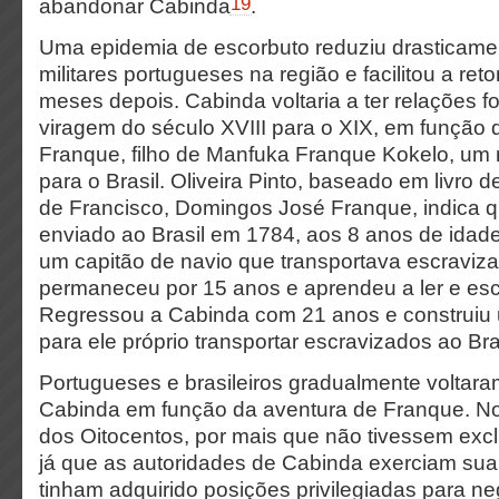
19
abandonar Cabinda
.
Uma epidemia de escorbuto reduziu drasticame
militares portugueses na região e facilitou a r
meses depois. Cabinda voltaria a ter relações fo
viragem do século XVIII para o XIX, em função 
Franque, filho de Manfuka Franque Kokelo, um 
para o Brasil. Oliveira Pinto, baseado em livro
de Francisco, Domingos José Franque, indica q
enviado ao Brasil em 1784, aos 8 anos de idad
um capitão de navio que transportava escravizad
permaneceu por 15 anos e aprendeu a ler e es
Regressou a Cabinda com 21 anos e construi
para ele próprio transportar escravizados ao Bras
Portugueses e brasileiros gradualmente voltara
Cabinda em função da aventura de Franque. No
dos Oitocentos, por mais que não tivessem excl
já que as autoridades de Cabinda exerciam sua 
tinham adquirido posições privilegiadas para n