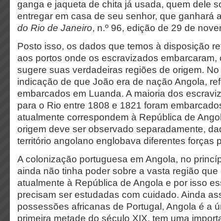
ganga e jaqueta de chita já usada, quem dele 
entregar em casa de seu senhor, que ganhará al
do Rio de Janeiro
, n.º 96, edição de 29 de nov
Posto isso, os dados que temos à disposição r
aos portos onde os escravizados embarcaram,
sugere suas verdadeiras regiões de origem. No
indicação de que João era de nação Angola, ref
embarcados em Luanda. A maioria dos escraviz
para o Rio entre 1808 e 1821 foram embarcado
atualmente correspondem à República de Angol
origem deve ser observado separadamente, dad
território angolano englobava diferentes forças 
A colonização portuguesa em Angola, no princíp
ainda não tinha poder sobre a vasta região qu
atualmente à República de Angola e por isso e
precisam ser estudadas com cuidado. Ainda as
possessões africanas de Portugal, Angola é a ú
primeira metade do século XIX, tem uma import