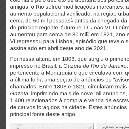
amigas, o Rio sofreu modificações marcantes, 
aumento populacional verificado: na região urba
1
cerca de 50 mil pessoas
antes da chegada da r
do príncipe regente, futuro rei D. João VI. O nú
2
aumentou para cerca de 80 mil
em 1821, ano e
VI regressou para Lisboa, episódio que teve o s
assinalado em abril deste ano de 2021.
Foi nessa altura, em 1808, que surgiu o primeiro 
impresso no Brasil, a
Gazeta do Rio de Janeiro
pertencente à Monarquia e que circulava com q
a última folha uma seção de anúncios ou “avis
chamados. Entre 1808 e 1821, circularam mais
Gazeta
,
imprimindo mais de nove mil anúncios,
1.400 relacionados à compra e venda de escrav
de cativos foragidos na cidade. Estes anúncios
principal fonte deste artigo.