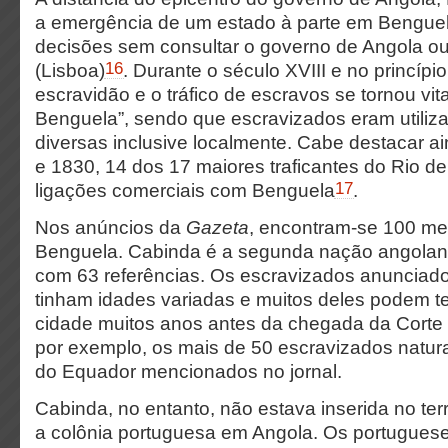
a emergência de um estado à parte em Bengue
decisões sem consultar o governo de Angola ou
16
(Lisboa)
. Durante o século XVIII e no princípio
escravidão e o tráfico de escravos se tornou vit
Benguela”, sendo que escravizados eram utiliz
diversas inclusive localmente. Cabe destacar a
e 1830, 14 dos 17 maiores traficantes do Rio d
17
ligações comerciais com Benguela
.
Nos anúncios da
Gazeta
, encontram-se 100 m
Benguela. Cabinda é a segunda nação angolana
com 63 referências. Os escravizados anunciado
tinham idades variadas e muitos deles podem t
cidade muitos anos antes da chegada da Corte à
por exemplo, os mais de 50 escravizados natur
do Equador mencionados no jornal.
Cabinda, no entanto, não estava inserida no ter
a colônia portuguesa em Angola. Os portugueses