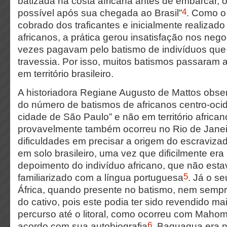
batizada na costa africana antes de embarcar, 
4
possível após sua chegada ao Brasil”
. Como o
cobrado dos traficantes e inicialmente realizado
africanos, a prática gerou insatisfação nos neg
vezes pagavam pelo batismo de indivíduos que
travessia. Por isso, muitos batismos passaram a
em território brasileiro.
A historiadora Regiane Augusto de Mattos obse
do número de batismos de africanos centro-ocid
cidade de São Paulo” e não em território african
provavelmente também ocorreu no Rio de Janei
dificuldades em precisar a origem do escraviza
em solo brasileiro, uma vez que dificilmente era
depoimento do indivíduo africano, que não esta
5
familiarizado com a língua portuguesa
. Já o se
África, quando presente no batismo, nem sempr
do cativo, pois este podia ter sido revendido m
percurso até o litoral, como ocorreu com Ma
6
acordo com sua autobiografia
, Baquaqua era n