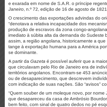
e exarada em nome de S.A.R. o príncipe regente
Janeiro
, n.º 72, edição de 16 de agosto de 1821
O crescimento das exportações advindas do ori
“denotava a relativa incapacidade dos mecanis
produção de escravos da zona congo-angolana
imediato à súbita alta da demanda do Sudeste br
assim, a região angolana, historicamente a qu
tange à exportação humana para a América por
se dominante.
A partir da
Gazeta
é possível auferir que a maior
que circulavam pelo Rio de Janeiro era de indi
territórios angolanos. Encontram-se 453 anúnci
ou de desaparecimento, que descrevem indivíd
com indicação de suas nações. São “avisos” co
“Quem souber de um moleque novo, por nome 
que desapareceu da casa de Ambrósio Bourdon,
bem feito, com sinal de quatro dedos no pé esqu