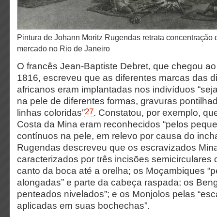
Pintura de Johann Moritz Rugendas retrata concentração de escravizados em
mercado no Rio de Janeiro
O francês Jean-Baptiste Debret, que chegou ao
1816, escreveu que as diferentes marcas das d
africanos eram implantadas nos indivíduos “sej
na pele de diferentes formas, gravuras pontilh
27
linhas coloridas”
. Constatou, por exemplo, qu
Costa da Mina eram reconhecidos “pelos pequ
contínuos na pele, em relevo por causa do incha
Rugendas descreveu que os escravizados Min
caracterizados por três incisões semicirculare
canto da boca até a orelha; os Moçambiques “p
alongadas” e parte da cabeça raspada; os Beng
penteados nivelados”; e os Monjolos pelas “esca
aplicadas em suas bochechas”.