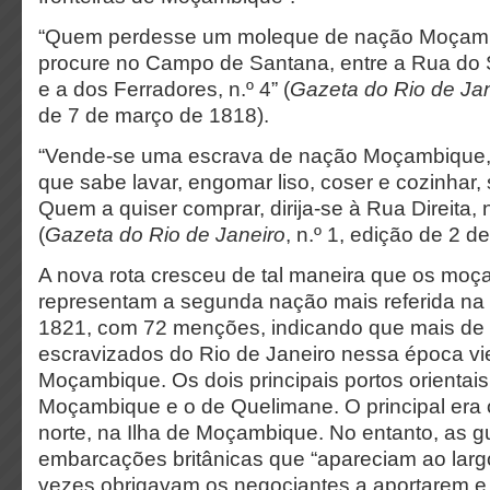
“Quem perdesse um moleque de nação Moçambi
procure no Campo de Santana, entre a Rua do
e a dos Ferradores, n.º 4” (
Gazeta do Rio de Ja
de 7 de março de 1818).
“Vende-se uma escrava de nação Moçambique, 
que sabe lavar, engomar liso, coser e cozinhar,
Quem a quiser comprar, dirija-se à Rua Direita, n
(
Gazeta do Rio de Janeiro
, n.º 1, edição de 2 d
A nova rota cresceu de tal maneira que os mo
representam a segunda nação mais referida na
1821, com 72 menções, indicando que mais de
escravizados do Rio de Janeiro nessa época v
Moçambique. Os dois principais portos orientais
Moçambique e o de Quelimane. O principal era 
norte, na Ilha de Moçambique. No entanto, as gu
embarcações britânicas que “apareciam ao larg
vezes obrigavam os negociantes a aportarem e