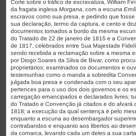
Corte sobre o tráfico de escravatura, William F
da fragata inglesa
Morgana
, com a escuna
Emíl
escravos como sua presa, e pedindo que fosse j
sua declaração, termo da captura, e cento e doz
documentos tomados a bordo da mesma escun
do Tratado de 22 de janeiro de 1815 e a Conve
de 1817, celebrados entre Sua Majestade Fidelí
sendo recebida a reclamação sobre a mesma e
por Diogo Soares da Silva de Bivar, como proc
proprietários; examinados os documentos e ouv
testemunhas como o manda a sobredita Conven
julgada boa presa e condenada com o seu apar
pertences para o uso dos dois governos e os e
carregação emancipados e declarados livres; 
do Tratado e Convenção já citados e do alvará 
1818; a execução da qual sentença é pelo mes
enquanto a escuna ao desembargador superint
contrabandos e enquanto aos libertos ao dese
da comarca, levando cada um deles a sua carta 