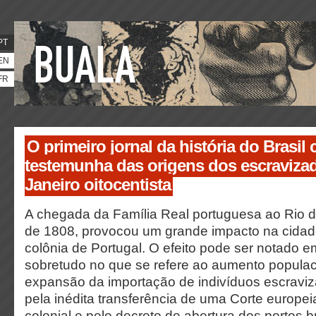
PT
EN
FR
O primeiro jornal da história do Brasil
testemunha das origens dos escraviza
Janeiro oitocentista
A chegada da Família Real portuguesa ao Rio 
de 1808, provocou um grande impacto na cidade
colônia de Portugal. O efeito pode ser notado e
sobretudo no que se refere ao aumento populaci
expansão da importação de indivíduos escravi
pela inédita transferência de uma Corte europeia
colonial e pelo decreto de abertura dos portos b