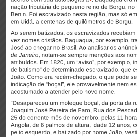
nação tributária do pequeno reino de Borgu, no te
Benin. Foi escravizado nesta região, mas só em
em Uidá, a centenas de quilômetros de Borgu.
Ao serem batizados, os escravizados recebiam
vez nomes cristãos. Baquaqua, por exemplo, t
José ao chegar no Brasil. Ao analisar os anúnc
de Janeiro
, notam-se sempre menções aos nom
atribuídos. Em 1820, um “aviso”, por exemplo, 
de batismo” de determinado escravizado, que es
João. Como era recém-chegado, o que pode se
indicação de “boçal”, ele provavelmente nem es
acostumado a atender pelo novo nome.
“Desapareceu um moleque boçal, da porta da r
Joaquim José Pereira de Faro, Rua dos Pescador
25 do corrente mês de novembro, pelas 11 hor
Angola, de 6 palmos de altura, idade 12 anos,
peito esquerdo, e batizado por nome João, vest