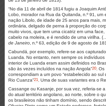
de 13 de janeiro de 1813).
“No dia 11 de abril de 1814 fugiu a Joaquim An
Lobo, morador na Rua da Quitanda, n.º 91, um 
nação Libolo, de idade de 25 anos para mais, mu
ordinária, delgado de perna à proporção do cor
muito vivos, que tem uma cicatriz em uma face, 
cabelo na moleira, e é rendido de uma virilha. (…
de Janeiro
, n.º 63, edição de 9 de agosto de 18
Cabundá, por exemplo, refere-se aos capturados
Luanda. No entanto, nem sempre os indivíduos o
interior de Luanda eram assim definidos no Bras
20
são às vezes incluídos na nação Angola”
. Os
correspondiam a um povo “estabelecido ao sul d
21
Rio Cuanza”
. Uma de suas variantes era o Re
Cassange ou Kasanje, por sua vez, referia-se a 
do atual território angolano, ao norte, sobre o 
os brasileiros não tinham domínio, sendo descrit
Oliveira Pinto como um Estado poderoso, fortale