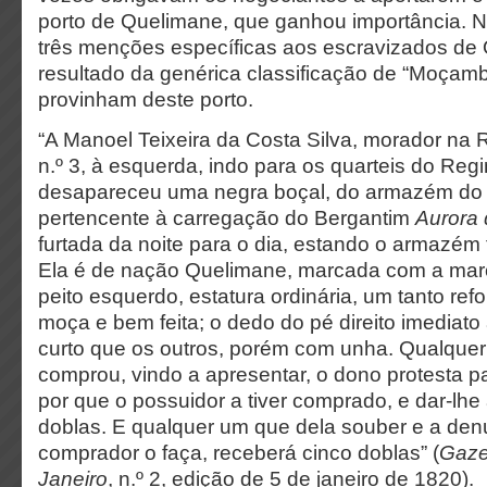
porto de Quelimane, que ganhou importância. 
três menções específicas aos escravizados de
resultado da genérica classificação de “Moçam
provinham deste porto.
“A Manoel Teixeira da Costa Silva, morador na 
n.º 3, à esquerda, indo para os quarteis do Regi
desapareceu uma negra boçal, do armazém do 
pertencente à carregação do Bergantim
Aurora
furtada da noite para o dia, estando o armazém
Ela é de nação Quelimane, marcada com a mar
peito esquerdo, estatura ordinária, um tanto ref
moça e bem feita; o dedo do pé direito imediat
curto que os outros, porém com unha. Qualque
comprou, vindo a apresentar, o dono protesta 
por que o possuidor a tiver comprado, e dar-lhe 
doblas. E qualquer um que dela souber e a den
comprador o faça, receberá cinco doblas” (
Gaze
Janeiro
, n.º 2, edição de 5 de janeiro de 1820).