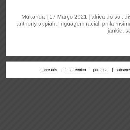
Mukanda
| 17 Março 2021
|
africa do sul
,
di
anthony appiah
,
linguagem racial
,
phila msi
jankie
,
s
sobre nós
ficha técnica
participar
subscre