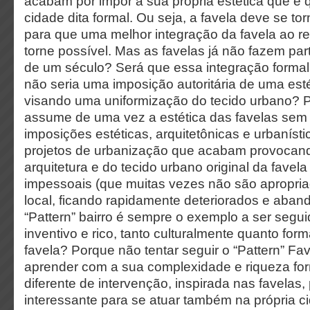
acabam por impor a sua própria estética que é
cidade dita formal. Ou seja, a favela deve se tor
para que uma melhor integração da favela ao re
torne possível. Mas as favelas já não fazem pa
de um século? Será que essa integração formal
não seria uma imposição autoritária de uma esté
visando uma uniformização do tecido urbano? 
assume de uma vez a estética das favelas se
imposições estéticas, arquitetônicas e urbanísti
projetos de urbanização que acabam provocand
arquitetura e do tecido urbano original da favel
impessoais (que muitas vezes não são apropri
local, ficando rapidamente deteriorados e aba
“Pattern” bairro é sempre o exemplo a ser segu
inventivo e rico, tanto culturalmente quanto form
favela? Porque não tentar seguir o “Pattern” Fa
aprender com a sua complexidade e riqueza fo
diferente de intervenção, inspirada nas favelas,
interessante para se atuar também na própria c