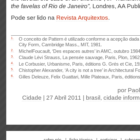
the favelas of Rio de Janeiro”,
Londres, AA Publi
Pode ser lido na
Revista Arquitextos
.
1.
O conceito de Pattern é utilizado conforme a acepção dad
City Form, Cambridge Mass., MIT, 1981.
2.
MichelFoucault, ‘Des espaces autres’ in AMC, outubro 1984
3.
Claude Lévi Strauss, La pensée sauvage, Paris, Plon, 1962
4.
Le Corbusier, Urbanisme, Paris, éditions G. Grés et Cie, 19
5.
Chistopher Alexander, ‘A city is not a tree’ in Architectural F
6.
Gilles Deleuze, Felix Guattari, Mille Plateaux, Paris, édition
por
Paol
Cidade
| 27 Abril 2011
|
brasil
,
cidade inform
sobre nós
ficha técnica
participar
subscre