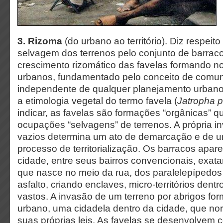
3. Rizoma
(do urbano ao território). Diz respei
selvagem dos terrenos pelo conjunto de barrac
crescimento rizomático das favelas formando nov
urbanos, fundamentado pelo conceito de comu
independente de qualquer planejamento urbano o
a etimologia vegetal do termo favela (
Jatropha p
indicar, as favelas são formações “orgânicas” q
ocupações “selvagens” de terrenos. A própria 
vazios determina um ato de demarcação e de 
processo de territorialização. Os barracos apa
cidade, entre seus bairros convencionais, exa
que nasce no meio da rua, dos paralelepípedo
asfalto, criando enclaves, micro-territórios dentro
vastos. A invasão de um terreno por abrigos for
urbano, uma cidadela dentro da cidade, que n
suas próprias leis. As favelas se desenvolvem