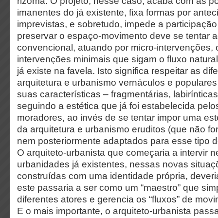
rizoma. O projeto, nesse caso, acaba com as p
imanentes do já existente, fixa formas por ante
imprevistas, e sobretudo, impede a participação
preservar o espaço-movimento deve se tentar a
convencional, atuando por micro-intervenções, 
intervenções minimais que sigam o fluxo natur
já existe na favela. Isto significa respeitar as d
arquitetura e urbanismo vernáculos e populares
suas características – fragmentárias, labiríntica
seguindo a estética que já foi estabelecida pelo
moradores, ao invés de se tentar impor uma est
da arquitetura e urbanismo eruditos (que não 
nem posteriormente adaptados para esse tipo d
O arquiteto-urbanista que começaria a intervir n
urbanidades já existentes, nessas novas situaç
construídas com uma identidade própria, deveri
este passaria a ser como um “maestro” que sim
diferentes atores e gerencia os “fluxos” de movi
E o mais importante, o arquiteto-urbanista passa