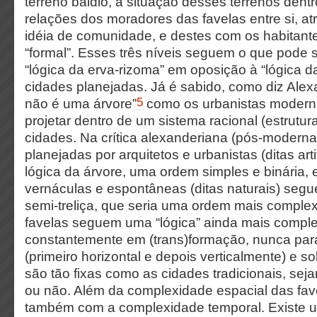
terreno baldio, a situação desses terrenos dentr
relações dos moradores das favelas entre si, at
idéia de comunidade, e destes com os habitant
“formal”. Esses três níveis seguem o que pode
“lógica da erva-rizoma” em oposição à “lógica da
cidades planejadas. Já é sabido, como diz Alex
5
não é uma árvore”
como os urbanistas moderni
projetar dentro de um sistema racional (estrutu
cidades. Na crítica alexanderiana (pós-moderna
planejadas por arquitetos e urbanistas (ditas ar
lógica da árvore, uma ordem simples e binária, 
vernáculas e espontâneas (ditas naturais) seg
semi-treliça, que seria uma ordem mais complexa
favelas seguem uma “lógica” ainda mais comple
constantemente em (trans)formação, nunca par
(primeiro horizontal e depois verticalmente) e s
são tão fixas como as cidades tradicionais, sej
ou não. Além da complexidade espacial das fav
também com a complexidade temporal. Existe u