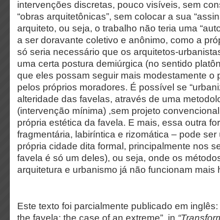
intervenções discretas, pouco visíveis, sem con
“obras arquitetônicas”, sem colocar a sua “assin
arquiteto, ou seja, o trabalho não teria uma “aut
a ser doravante coletivo e anônimo, como a própr
só seria necessário que os arquitetos-urbanist
uma certa postura demiúrgica (no sentido platôn
que eles possam seguir mais modestamente o pr
pelos próprios moradores. É possível se “urban
alteridade das favelas, através de uma metodol
(intervenção mínima) ,sem projeto convencional
própria estética da favela. E mais, essa outra f
fragmentária, labiríntica e rizomática – pode ser 
própria cidade dita formal, principalmente nos s
favela é só um deles), ou seja, onde os métodos
arquitetura e urbanismo já não funcionam mais 
Este texto foi parcialmente publicado em inglês:
the favela: the case of an extreme”, in
“Transform