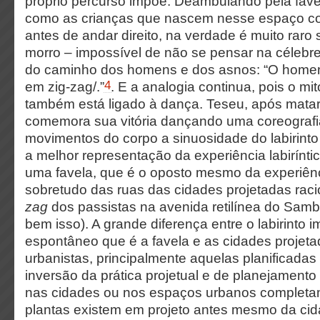
próprio percurso impõe. Deambulando pela fav
como as crianças que nascem nesse espaço 
antes de andar direito, na verdade é muito raro 
morro – impossível de não se pensar na céleb
do caminho dos homens e dos asnos: “O homem
4
em zig-zag/.”
. E a analogia continua, pois o mit
também está ligado à dança. Teseu, após matar
comemora sua vitória dançando uma coreografia
movimentos do corpo a sinuosidade do labirint
a melhor representação da experiência labirínti
uma favela, que é o oposto mesmo da experiên
sobretudo das ruas das cidades projetadas rac
zag
dos passistas na avenida retilínea do Sa
bem isso). A grande diferença entre o labirinto 
espontâneo que é a favela e as cidades projeta
urbanistas, principalmente aquelas planificadas
inversão da prática projetual e de planejament
nas cidades ou nos espaços urbanos completam
plantas existem em projeto antes mesmo da cid