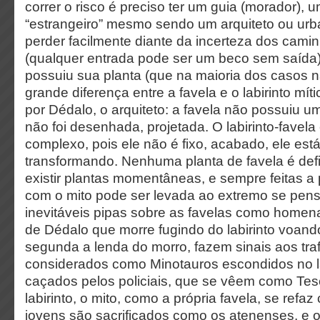
correr o risco é preciso ter um guia (morador), u
“estrangeiro” mesmo sendo um arquiteto ou urb
perder facilmente diante da incerteza dos cami
(qualquer entrada pode ser um beco sem saída)
possuiu sua planta (que na maioria dos casos nã
grande diferença entre a favela e o labirinto mít
por Dédalo, o arquiteto: a favela não possuiu um
não foi desenhada, projetada. O labirinto-favela
complexo, pois ele não é fixo, acabado, ele es
transformando. Nenhuma planta de favela é defi
existir plantas momentâneas, e sempre feitas a p
com o mito pode ser levada ao extremo se pen
inevitáveis pipas sobre as favelas como homena
de Dédalo que morre fugindo do labirinto voand
segunda a lenda do morro, fazem sinais aos tra
considerados como Minotauros escondidos no la
caçados pelos policiais, que se vêem como Tes
labirinto, o mito, como a própria favela, se refa
jovens são sacrificados como os atenenses, e 