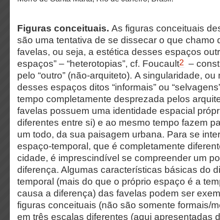
Figuras conceituais.
As figuras conceituais de
são uma tentativa de se dissecar o que chamo d
favelas, ou seja, a estética desses espaços out
2
espaços” – “heterotopias”, cf. Foucault
– const
pelo “outro” (não-arquiteto).
A singularidade, ou 
desses espaços ditos “informais” ou “selvagens
tempo completamente desprezada pelos arquitet
favelas possuem uma identidade espacial próp
diferentes entre si) e ao mesmo tempo fazem p
um todo, da sua paisagem urbana. Para se inter
espaço-temporal, que é completamente diferent
cidade, é imprescindível se compreender um p
diferença. Algumas características básicas do d
temporal (mais do que o próprio espaço é a te
causa a diferença) das favelas podem ser exemp
figuras conceituais (não são somente formais/me
em três escalas diferentes (aqui apresentadas d