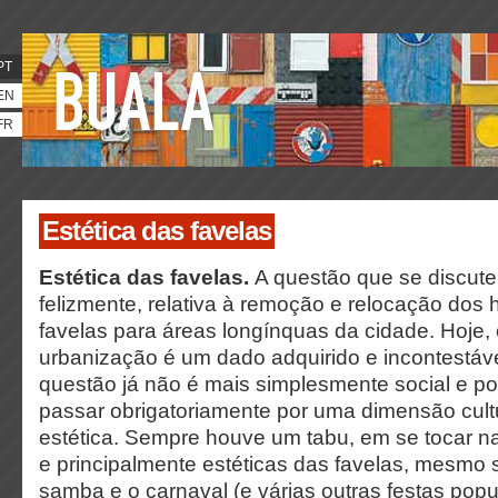
PT
EN
FR
Estética das favelas
Estética das favelas.
A questão que se discute
felizmente, relativa à remoção e relocação dos 
favelas para áreas longínquas da cidade. Hoje, o
urbanização é um dado adquirido e incontestável
questão já não é mais simplesmente social e po
passar obrigatoriamente por uma dimensão cult
estética.
Sempre houve um tabu, em se tocar na
e principalmente estéticas das favelas, mesmo
samba e o carnaval (e várias outras festas popul