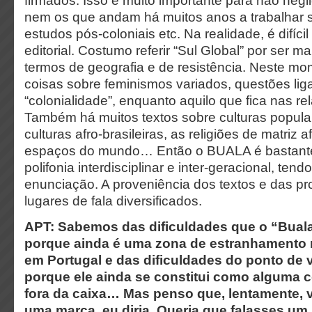
firmados. Isso é muito importante para não negl
nem os que andam há muitos anos a trabalhar s
estudos pós-coloniais etc. Na realidade, é difícil 
editorial. Costumo referir “Sul Global” por ser m
termos de geografia e de resistência. Neste m
coisas sobre feminismos variados, questões lig
“colonialidade”, enquanto aquilo que fica nas re
Também há muitos textos sobre culturas popular
culturas afro-brasileiras, as religiões de matriz 
espaços do mundo… Então o BUALA é bastante
polifonia interdisciplinar e inter-geracional, tend
enunciação. A proveniência dos textos e das p
lugares de fala diversificados.
APT:
Sabemos das dificuldades que o “Bual
porque ainda é uma zona de estranhamento n
em Portugal e das dificuldades do ponto de v
porque ele ainda se constitui como alguma co
fora da caixa… Mas penso que, lentamente, 
uma marca, eu diria. Queria que falasses um