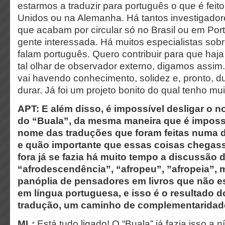
estarmos a traduzir para português o que é feit
Unidos ou na Alemanha. Há tantos investigador
que acabam por circular só no Brasil ou em Por
gente interessada. Há muitos especialistas sob
falam português. Quero contribuir para que haj
tal olhar de observador externo, digamos assim
vai havendo conhecimento, solidez e, pronto, du
durar. Já foi um projeto bonito do qual tenho mui
APT: E além disso, é impossível desligar o 
do “Buala”, da mesma maneira que é impossí
nome das traduções que foram feitas numa d
e quão importante que essas coisas chegass
fora já se fazia há muito tempo a discussão 
“afrodescendência”, “afropeu”, ”afropeia”,
panóplia de pensadores em livros que não e
em língua portuguesa, e isso é o resultado d
tradução, um caminho de complementaridad
ML:
Está tudo ligado! O “Buala” já fazia isso a n