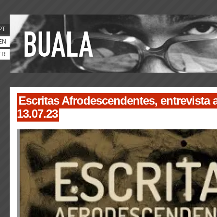
PT
EN
FR
Escritas Afrodescendentes, entrevista 
13.07.23