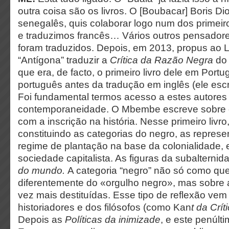
outra coisa são os livros. O [Boubacar] Boris D
senegalês, quis colaborar logo num dos primeiro
e traduzimos francês… Vários outros pensador
foram traduzidos. Depois, em 2013, propus ao L
“Antígona” traduzir a
Crítica da Razão Negra
do 
que era, de facto, o primeiro livro dele em Portug
português antes da tradução em inglês (ele esc
Foi fundamental termos acesso a estes autores
contemporaneidade. O Mbembe escreve sobre 
com a inscrição na história. Nesse primeiro livr
constituindo as categorias do negro, as represe
regime de plantação na base da colonialidade, e
sociedade capitalista. As figuras da subalternid
do mundo.
A categoria “negro” não só como ques
diferentemente do «orgulho negro», mas sobre
vez mais destituídas. Esse tipo de reflexão vem
historiadores e dos filósofos (como Kan
t da
Crít
Depois as
Políticas da inimizade
, e este penúlt