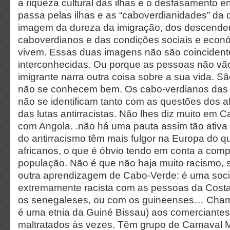
a riqueza cultural das ilhas e o desfasamento en
passa pelas ilhas e as “caboverdianidades” da
imagem da dureza da imigração, dos descende
caboverdianos e das condições sociais e eco
vivem. Essas duas imagens não são coinciden
interconhecidas. Ou porque as pessoas não vão
imigrante narra outra coisa sobre a sua vida. 
não se conhecem bem. Os cabo-verdianos das 
não se identificam tanto com as questões dos 
das lutas antirracistas. Não lhes diz muito em
com Angola. .não há uma pauta assim tão ativa
do antirracismo têm mais fulgor na Europa do q
africanos, o que é óbvio tendo em conta a com
população. Não é que não haja muito racismo,
outra aprendizagem de Cabo-Verde: é uma soc
extremamente racista com as pessoas da Costa
os senegaleses, ou com os guineenses… Ch
é uma etnia da Guiné Bissau) aos comerciantes
maltratados às vezes. Têm grupo de Carnaval 