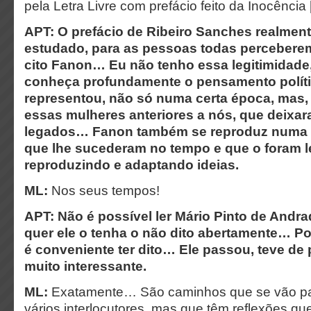
pela Letra Livre com prefácio feito da Inocênci
APT: O prefácio de Ribeiro Sanches realment
estudado, para as pessoas todas perceber
cito Fanon… Eu não tenho essa legitimidade,
conheça profundamente o pensamento polític
representou, não só numa certa época, mas,
essas mulheres anteriores a nós, que deixa
legados… Fanon também se reproduz numa 
que lhe sucederam no tempo e que o foram l
reproduzindo e adaptando ideias.
ML:
Nos seus tempos!
APT: Não é possível ler Mário Pinto de Andr
quer ele o tenha o não dito abertamente… P
é conveniente ter dito… Ele passou, teve de p
muito interessante.
ML:
Exatamente… São caminhos que se vão pa
vários interlocutores, mas que têm reflexões q