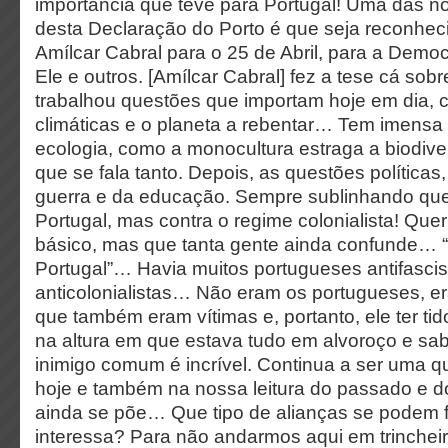
importância que teve para Portugal! Uma das n
desta Declaração do Porto é que seja reconhec
Amílcar Cabral para o 25 de Abril, para a Dem
Ele e outros. [Amílcar Cabral] fez a tese cá sobr
trabalhou questões que importam hoje em dia,
climáticas e o planeta a rebentar… Tem imensa 
ecologia, como a monocultura estraga a biodive
que se fala tanto. Depois, as questões políticas,
guerra e da educação. Sempre sublinhando que
Portugal, mas contra o regime colonialista! Quer 
básico, mas que tanta gente ainda confunde… “E
Portugal”… Havia muitos portugueses antifascis
anticolonialistas… Não eram os portugueses, e
que também eram vítimas e, portanto, ele ter tid
na altura em que estava tudo em alvoroço e sabe
inimigo comum é incrível. Continua a ser uma q
hoje e também na nossa leitura do passado e dos
ainda se põe… Que tipo de alianças se podem
interessa? Para não andarmos aqui em trinchei