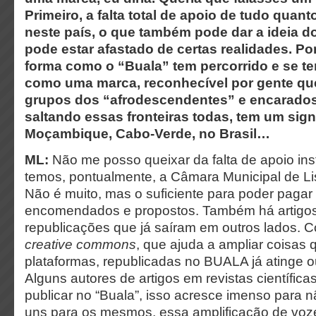
Primeiro, a falta total de apoio de tudo quanto
neste país, o que também pode dar a ideia d
pode estar afastado de certas realidades. Por
forma como o “Buala” tem percorrido e se te
como uma marca, reconhecível por gente que
grupos dos “afrodescendentes” e encarados
saltando essas fronteiras todas, tem um sig
Moçambique, Cabo-Verde, no Brasil…
ML:
Não me posso queixar da falta de apoio ins
temos, pontualmente, a Câmara Municipal de Li
Não é muito, mas o suficiente para poder pagar 
encomendados e propostos. Também há artigo
republicações que já saíram em outros lados. C
creative commons
, que ajuda a
ampliar coisas 
plataformas, republicadas no BUALA já atinge out
Alguns autores de artigos em revistas científic
publicar no “Buala”, isso acresce imenso para n
uns para os mesmos, essa amplificação de voze