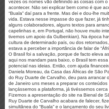
vezes os nomes vão definindo as coisas com o 
acontecer. Não sei explicar bem como é que a
“Buala” daí para a frente. Mas dei e dou-lhe mu
vida. Estava nesse impasse do que fazer, já tin
alguns colaboradores, alguns textos para arranca
capelinhas e, em Portugal, não houve muito inte
tivemos um apoio da Gulbenkian). Na época hav
cultura de determinado país, ou dos retornados
estava a perceber a importância de falar de “Áfr
O Brasil foi a salvação, porque de facto eleva a
aqui nos mandam para baixo, o Brasil tem essa
potencial nas ideias. Então, com ajuda financeir
Daniela Moreau, da Casa das Áfricas de São Pa
do Ruy Duarte de Carvalho, deu para arrancar o 
de Janeiro uns meses a preparar os conteúdos
lançássemos a plataforma, já tivéssemos cerca d
Fizemos a apresentação do site na Bienal de S
Ruy Duarte de Carvalho acabara de falecer, fi
simultânea do “Buala” e o lançamento do seu li