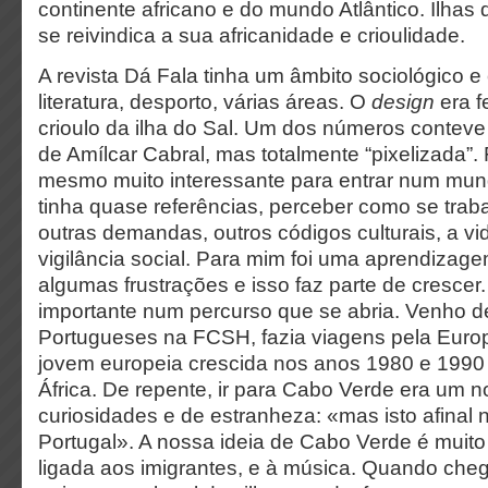
continente africano e do mundo Atlântico. Ilha
se reivindica a sua africanidade e crioulidade.
A revista Dá Fala tinha um âmbito sociológico e
literatura, desporto, várias áreas. O
design
era f
crioulo da ilha do Sal. Um dos números contev
de Amílcar Cabral, mas totalmente “pixelizada”. 
mesmo muito interessante para entrar num mun
tinha quase referências, perceber como se tra
outras demandas, outros códigos culturais, a vid
vigilância social. Para mim foi uma aprendizage
algumas frustrações e isso faz parte de cresce
importante num percurso que se abria. Venho 
Portugueses na FCSH, fazia viagens pela Euro
jovem europeia crescida nos anos 1980 e 1990
África. De repente, ir para Cabo Verde era um n
curiosidades e de estranheza: «mas isto afinal
Portugal». A nossa ideia de Cabo Verde é muito 
ligada aos imigrantes, e à música. Quando chegu