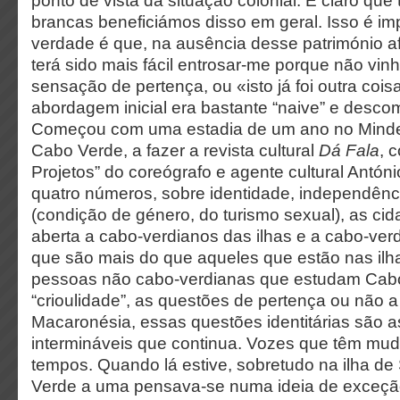
ponto de vista da situação colonial. É claro qu
brancas beneficiámos disso em geral. Isso é impo
verdade é que, na ausência desse património afe
terá sido mais fácil entrosar-me porque não v
sensação de pertença, ou «isto já foi outra cois
abordagem inicial era bastante “naive” e des
Começou com uma estadia de um ano no Mindel
Cabo Verde, a fazer a revista cultural
Dá Fala
, 
Projetos” do coreógrafo e agente cultural Antón
quatro números, sobre identidade, independênc
(condição de género, do turismo sexual), as cida
aberta a cabo-verdianos das ilhas e a cabo-ver
que são mais do que aqueles que estão nas il
pessoas não cabo-verdianas que estudam Cabo
“crioulidade”, as questões de pertença ou não a 
Macaronésia, essas questões identitárias são 
intermináveis que continua. Vozes que têm mud
tempos. Quando lá estive, sobretudo na ilha de
Verde a uma pensava-se numa ideia de exceção