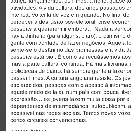
dança, lançamentos, os filmes, a noite, quase t
atividades. A vida cultural dos anos passados 
intensa. Voltei lá de vez em quando. No final d
perceber a desilusão pós-eleitoral, crise económ
pessoas a quererem ir embora… Nada a ver c
havia dinheiro (para alguns, claro), o otimismo 
gente com vontade de fazer negócios. Aquela l
sente-se o desânimo das promessas e a vida da
pessoas está pior. É como se recuássemos aos 
mas a parte cultural continua. Há mais livrarias,
bibliotecas de bairro, há sempre gente a fazer p
passar filmes. A cultura angolana resiste. Os jo
esclarecidos, pessoas com o acesso à informa
aquele medo de falar, num país com pouca libe
expressão… os jovens fazem muita coisa por el
dependentes de intermediários, autopublicam, a
acessível nas redes sociais. Temos novas voz
certos circuitos convencionais.
Isto em Angola.