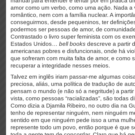
manual para entender e tentar pôr em prática u
amor como um verbo, como uma ação. Nada a 
romântico, nem com a família nuclear. A importâ
conseguirmos, desde pequeninos, ter definições
podermos ser pessoas de amor, de comunidade
Contrastado o livro super feminista com os exem
Estados Unidos…
bell books
descreve a partir d
americanas pobres e disfuncionais, onde há vio
que sofreram com muita falta de amor, e como
recuperar a integridade nesses meios.
Talvez em inglês iriam passar-me algumas coisa
preciosa, aliás, uma política de tradução de au
pensam o mundo (e não só a negritude) a partir
vista, como pessoas “racializadas”, são todas d
Como dizia a Djamila Ribeiro, no outro dia na G
tenho de representar ninguém, nem ninguém me
sentido em que ninguém pede isso a uma mulhe
represente todo um povo, então porque é que s
toda a gente tem de concordar. Claro que há ge