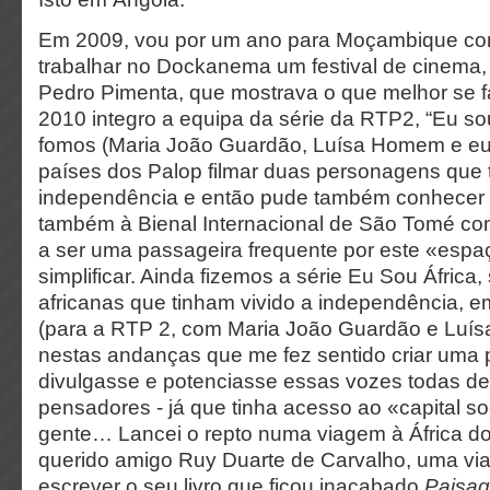
Em 2009, vou por um ano para Moçambique com 
trabalhar no Dockanema um festival de cinema,
Pedro Pimenta, que mostrava o que melhor se f
2010 integro a equipa da série da
RTP2, “Eu sou
fomos (Maria João Guardão, Luísa Homem e eu)
países dos Palop filmar duas personagens que 
independência e então pude também conhecer 
também à Bienal Internacional de São Tomé com
a ser uma passageira frequente por este «espa
simplificar. Ainda fizemos a série Eu Sou África,
africanas que tinham vivido a independência, e
(para a RTP 2, com Maria João Guardão e Luís
nestas andanças que me fez sentido criar uma 
divulgasse e potenciasse essas vozes todas de
pensadores - já que tinha acesso ao «capital so
gente… Lancei o repto numa viagem à África do
querido amigo Ruy Duarte de Carvalho, uma vi
escrever o seu livro que ficou inacabado
Paisag