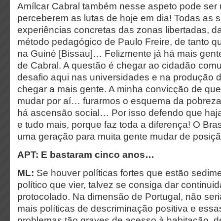
Amílcar Cabral também nesse aspeto pode ser u
perceberem as lutas de hoje em dia! Todas as s
experiências concretas das zonas libertadas, d
método pedagógico de Paulo Freire, de tanto q
na Guiné [Bissau]… Felizmente já há mais gente
de Cabral. A questão é chegar ao cidadão comu
desafio aqui nas universidades e na produção 
chegar a mais gente. A minha convicção de que
mudar por aí… furarmos o esquema da pobreza,
há ascensão social… Por isso defendo que haja
e tudo mais, porque faz toda a diferença! O Bras
uma geração para muita gente mudar de posição
APT: E bastaram cinco anos…
ML:
Se houver políticas fortes que estão sedim
político que vier, talvez se consiga dar continu
protocolado. Na dimensão de Portugal, não seria 
mais políticas de descriminação positiva e ess
problemas tão graves de acesso à habitação, de