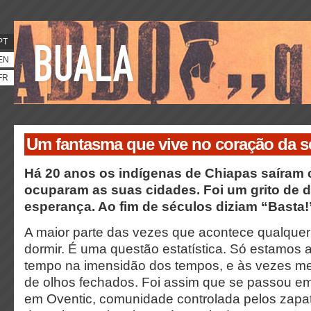
PT
EN
FR
Um fantasma que vive no coração da s
Há 20 anos os indígenas de Chiapas saíram
ocuparam as suas cidades. Foi um grito de 
esperança. Ao fim de séculos diziam “Basta!
A maior parte das vezes que acontece qualquer
dormir. É uma questão estatística. Só estamos
tempo na imensidão dos tempos, e às vezes m
de olhos fechados. Foi assim que se passou e
em Oventic, comunidade controlada pelos zapat