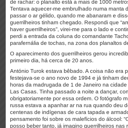
de rachar: o planalto está a mais de 1000 metros
Tentava aquecer-me embrulhado numa manta de
passar o ar gélido, quando me abanaram e dis
guerrilheiros tinham chegado. Respondi que “
haver guerrilheiros”, virei-me para o lado e cont
perdi a entrada da coluna do comandante Tach
parafernália de tochas, na zona dos planaltos 
O aparecimento dos guerrilheiros gerou incredi
primeiro dia, há cerca de 20 anos.
António Turok estava bêbado. A coisa não era 
festejava-se o ano novo de 1994 e já tinham de
horas da madrugada de 1 de Janeiro na cidade 
Las Casas. Tinha passado a noite a dançar, co
obrigatoriamente por essa ordem. O fotógrafo 
russa estava a apanhar ar na rua quando deu 
centenas de indígenas de cara tapada e armado
pensamento foi sobre os malefícios do álcool: 
posso beber tanto, já imagino guerrilheiros nas 