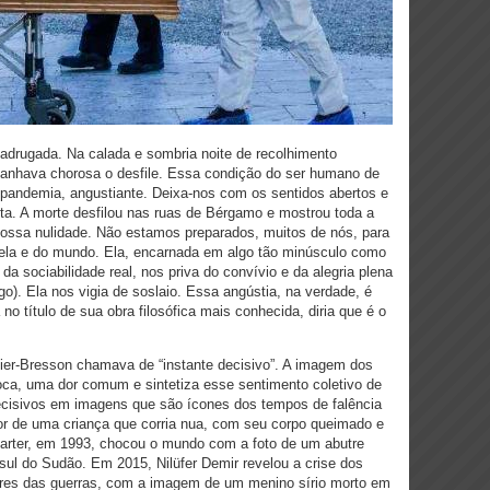
adrugada. Na calada e sombria noite de recolhimento
panhava chorosa o desfile. Essa condição do ser humano de
 pandemia, angustiante. Deixa-nos com os sentidos abertos e
ta. A morte desfilou nas ruas de Bérgamo e mostrou toda a
nossa nulidade. Não estamos preparados, muitos de nós, para
 dela e do mundo. Ela, encarnada em algo tão minúsculo como
da sociabilidade real, nos priva do convívio e da alegria plena
o). Ela nos vigia de soslaio. Essa angústia, na verdade, é
 no título de sua obra filosófica mais conhecida, diria que é o
tier-Bresson chamava de “instante decisivo”. A imagem dos
oca, uma dor comum e sintetiza esse sentimento coletivo de
cisivos em imagens que são ícones dos tempos de falência
or de uma criança que corria nua, com seu corpo queimado e
Carter, em 1993, chocou o mundo com a foto de um abutre
ul do Sudão. Em 2015, Nilüfer Demir revelou a crise dos
rores das guerras, com a imagem de um menino sírio morto em