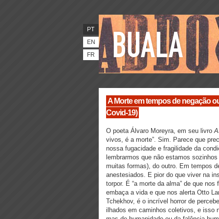
PT
EN
FR
A Morte em tempos de negação ou
Covid-19)
O poeta Álvaro Moreyra, em seu livro
A
vivos, é a morte”. Sim. Parece que pr
nossa fugacidade e fragilidade da con
lembrarmos que não estamos sozinhos 
muitas formas), do outro. Em tempos 
anestesiados. E pior do que viver na i
torpor. É “a morte da alma” de que nos 
embaça a vida e que nos alerta Otto Lar
Tchekhov, é o incrível horror de perceb
ilhados em caminhos coletivos, e isso 
mas de humanidade ou da falência hum