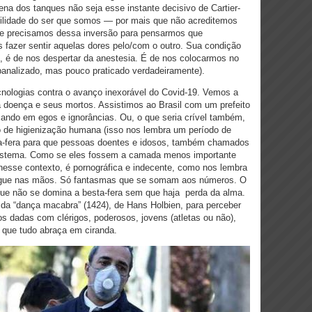
ena dos tanques não seja esse instante decisivo de Cartier-
gilidade do ser que somos — por mais que não acreditemos
(e precisamos dessa inversão para pensarmos que
 fazer sentir aquelas dores pelo/com o outro. Sua condição
, é de nos despertar da anestesia. É de nos colocarmos no
 banalizado, mas pouco praticado verdadeiramente).
cnologias contra o avanço inexorável do Covid-19. Vemos a
a doença e seus mortos. Assistimos ao Brasil com um prefeito
eçando em egos e ignorâncias. Ou, o que seria crível também,
 de higienização humana (isso nos lembra um período de
sta-fera para que pessoas doentes e idosos, também chamados
sistema. Como se eles fossem a camada menos importante
nesse contexto, é pornográfica e indecente, como nos lembra
angue nas mãos. Só fantasmas que se somam aos números. O
que não se domina a besta-fera sem que haja perda da alma.
 da “dança macabra” (1424), de Hans Holbien, para perceber
os dadas com clérigos, poderosos, jovens (atletas ou não),
l que tudo abraça em ciranda.