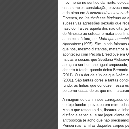
movimento no sentido da morte, coloca
essa simples constatação, provoca-nos
e da alma em
A insustentável leveza d
Florença, no
Insubmissas lágrimas de 
sucessivas agressões sexuais que rece
nascido. Talvez aquela dor, não dita (a
de Minosse ao sufocar e matar seu filh
acontecia lá fora, em
Mata que amanhã 
Apocalipse
(1995). Sim, ainda falamos d
que nós, mesmo distantes, matamos a i
aconteceu com Pecola Breedlove em
O
físicas e sociais que Svetlana Aleksiév
abraça o ser humano, igual crepúsculo,
deserto à tarde, quando deixa Bernard
(2011). Ou a dor da súplica que Noémi
(2001). São tantas dores e tantas condi
fundo, as linhas que conduzem essa es
percorrer essas dores que me marcara
A imagem de caminhões carregados de c
cortejo fúnebre provocou em mim todas 
Mas o que rasgou o dia, fissurou a linh
distância espacial, e me jogou diante d
antropóloga (e acho que não precisamos
Pensei nas famílias daqueles corpos pe