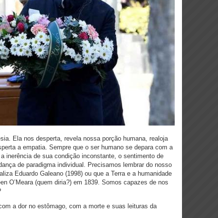
sia. Ela nos desperta, revela nossa porção humana, realoja
esperta a empatia. Sempre que o ser humano se depara com a
 a inerência de sua condição inconstante, o sentimento de
ança de paradigma individual. Precisamos lembrar do nosso
sinaliza Eduardo Galeano (1998) ou que a Terra e a humanidade
leen O’Meara (quem diria?) em 1839. Somos capazes de nos
?
com a dor no estômago, com a morte e suas leituras da