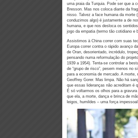
uma praia da Turquia. Pode ser que a c
Bresson. Mas nos coloca diante da fra
nisso. Talvez a face humana da morte 
conduzimos algo) é justamente a de nos
humana, e que nos desloca os sentidos
jogo da empatia (termo tão cotidiano e
Assistimos à China correr com suas te
Europa correr contra o rápido avanço d
de Oran, desorientado, incrédulo, trop
pensando numa reformulação do projeto
1939 a 1954). Tenta-se controlar a be
de “grupo de risco”, pesem menos no 
para a economia de mercado. A morte, 
Geoffrey Gorer. Mas limpa. Não há s
que essas lideranças não acreditam é 
É só voltarmos os olhos para a gravura
que ela, a morte, dança e brinca de mã
leigos, humildes – uma força impessoa