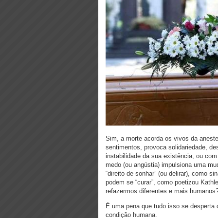
Sim, a morte acorda os vivos da aneste
sentimentos, provoca solidariedade, d
instabilidade da sua existência, ou com
medo (ou angústia) impulsiona uma mud
“direito de sonhar” (ou delirar), como 
podem se “curar”, como poetizou Kath
refazermos diferentes e mais humanos
É uma pena que tudo isso se desperta 
condição humana.