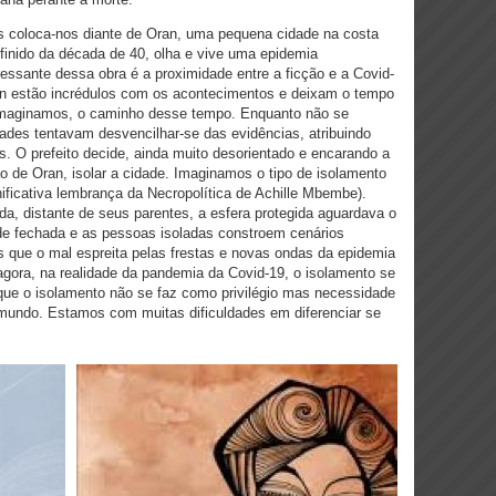
s coloca-nos diante de Oran, uma pequena cidade na costa
efinido da década de 40, olha e vive uma epidemia
ressante dessa obra é a proximidade entre a ficção e a Covid-
an estão incrédulos com os acontecimentos e deixam o tempo
imaginamos, o caminho desse tempo. Enquanto não se
dades tentavam desvencilhar-se das evidências, atribuindo
s. O prefeito decide, ainda muito desorientado e encarando a
ão de Oran, isolar a cidade. Imaginamos o tipo de isolamento
ificativa lembrança da Necropolítica de Achille Mbembe).
a, distante de seus parentes, a esfera protegida aguardava o
de fechada e as pessoas isoladas constroem cenários
s que o mal espreita pelas frestas e novas ondas da epidemia
gora, na realidade da pandemia da Covid-19, o isolamento se
que o isolamento não se faz como privilégio mas necessidade
 mundo. Estamos com muitas dificuldades em diferenciar se