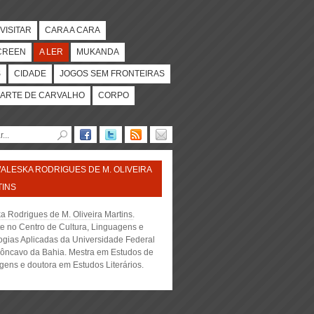
VISITAR
CARA A CARA
CREEN
A LER
MUKANDA
S
CIDADE
JOGOS SEM FRONTEIRAS
ARTE DE CARVALHO
CORPO
ALESKA RODRIGUES DE M. OLIVEIRA
INS
a Rodrigues de M. Oliveira Martins
.
e no Centro de Cultura, Linguagens e
ogias Aplicadas da Universidade Federal
ôncavo da Bahia. Mestra em Estudos de
gens e doutora em Estudos Literários.