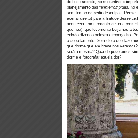
do beijo secreto, no subjuntivo e imperf
planejamento das fér
interrompidas
, no 
sem tempo de pedir desculpas. Pensei
aceitar direito) para a finitude desse 
aconteceu, no momento em que promete
que não), que levemente beijamos a t
caixão dizendo palavras tropeçadas. P
o sepultamento. Sem ele o que fazemo
que dorme que em breve nos veremos? 
será a mesma? Quando poderemos simpl
dorme e fotografar aquela dor?