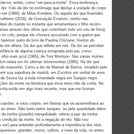
ndo-se, então, como “ser-para-a-morte”. Essa lembrança,
 dor. Falo da dor no estômago que desfaz a unidade do corpo
o ser
(1984), de Milan Kundera. Ou aquela dor que Aramides
mulheres
(2016), de Conceição Evaristo, sentiu nas
beu do marido no instante que amamentava o filho recém-
penas através dos olhos que continham todo um céu de fúria),
o no colo, porque ele chorava assustado com a guerra que
faremos outro
do livro de Paulina Chiziane,
Ventos do
a dor alheia. Da dor que reflete em nós. Da dor ao perceber
nfância de alguma criança estuprada pelo pai, como
 olho mais azul
(1965), de Toni Morrison. Nas várias mortes
itch relata em
As últimas testemunhas
(1985). Na dor que
 de mansinho. Como a dor de Manoel de Barros, invadido pelo
o em sua sepultura de manhã, em
Escritos em verbal de aves
a de Sousa faz a toda irmandade negra em
Sangue negro
ções da morte na literatura que esse texto não dá conta. No
crita estão em algo mais recente, mas que me fizeram
m.
aixões, e seus corpos, em fileiras que se assemelhava ao
as dores. Não tanto pelos tanques, ou pela quantidade deles.
a da minha (pseudo) tranquilidade, retirou a paz da minha
a condição da morte, foi a negação do rito. Não sou
 ser) para entender profundamente a importância dos ritos.
queninos, grandes, novos, velhos, a meio da vida, no antes