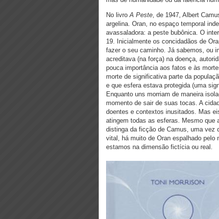
No livro
A Peste
, de 1947, Albert Camu
argelina. Oran, no espaço temporal ind
avassaladora: a peste bubônica. O inte
19. Inicialmente os concidadãos de Or
fazer o seu caminho. Já sabemos, ou 
acreditava (na força) na doença, autori
pouca importância aos fatos e às morte
morte de significativa parte da populaç
e que esfera estava protegida (uma sign
Enquanto uns morriam de maneira isolad
momento de sair de suas tocas. A cida
doentes e contextos inusitados. Mas ei
atingem todas as esferas. Mesmo que a
distinga da ficção de Camus, uma vez 
vital, há muito de Oran espalhado pelo
estamos na dimensão fictícia ou real.