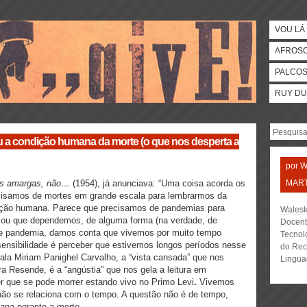
VOU LÁ 
AFROS
PALCO
RUY DU
 a condição humana da morte (o que nos desperta a
por
W
s amargas, não…
(1954), já anunciava: “Uma coisa acorda os
MART
ecisamos de mortes em grande escala para lembrarmos da
dição humana. Parece que precisamos de pandemias para
Walesk
ou que dependemos, de alguma forma (na verdade, de
Docent
de pandemia, damos conta que vivemos por muito tempo
Tecnol
nsensibilidade é perceber que estivemos longos períodos nesse
do Rec
fala Miriam Panighel Carvalho, a “vista cansada” que nos
Lingua
a Resende, é a “angústia” que nos gela a leitura em
er que se pode morrer estando vivo no Primo Levi
.
Vivemos
não se relaciona com o tempo. A questão não é de tempo,
ana perante a morte.