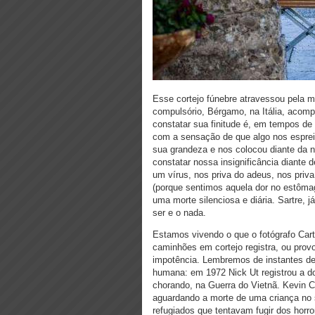
Esse cortejo fúnebre atravessou pela m
compulsório, Bérgamo, na Itália, acom
constatar sua finitude é, em tempos de
com a sensação de que algo nos esprei
sua grandeza e nos colocou diante da 
constatar nossa insignificância diante
um vírus, nos priva do adeus, nos priva 
(porque sentimos aquela dor no estômag
uma morte silenciosa e diária. Sartre, já
ser e o nada.
Estamos vivendo o que o fotógrafo Car
caminhões em cortejo registra, ou prov
impotência. Lembremos de instantes de
humana: em 1972 Nick Ut registrou a d
chorando, na Guerra do Vietnã. Kevin 
aguardando a morte de uma criança no s
refugiados que tentavam fugir dos hor