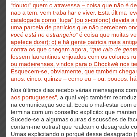
“doutor” quem o atravessa – coisa que não é de
não a tem, vem trabalhar e viver. Esta última lev
catalogada como “tuga” (ou xi-colono) devida à 
uma parcela de patrícios que não percebem ond
você está no estrangeiro
” é coisa que muitas v
apetece dizer); c) e há gente patrícia mais anti
contra os que chegam agora, “
que raio de gente,
fossem laurentinos enjoados com os colonos ru
ou madeirenses, vindos para o Chockwé nos te
Esquecem-se, obviamente, que também chegar
anos, cinco, quinze – como eu – ou, poucos, há
Nos últimos dias recebo várias mensagens co
aos portugueses”
, a qual vejo também reproduz
na comunicação social. Ecoa o mal-estar com e
termina com um conselho explícito: que manten
Sucede-se a algumas outras discussões de fac
contam-me outras) que realçam o desagrado com
Umas explicitando o porquê desse desagrado (