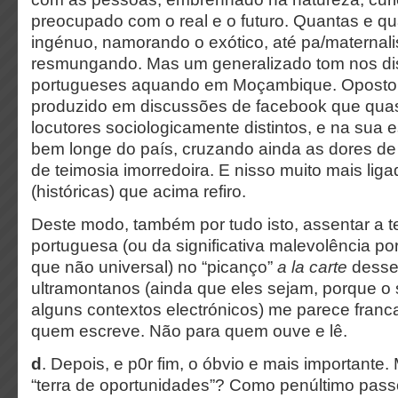
preocupado com o real e o futuro. Quantas e q
ingénuo, namorando o exótico, até pa/maternalis
resmungando. Mas um generalizado tom nos dis
portugueses aquando em Moçambique. Oposto, 
produzido em discussões de facebook que quas
locutores sociologicamente distintos, e na sua
bem longe do país, cruzando ainda as dores de u
de teimosia imorredoira. E nisso muito mais li
(históricas) que acima refiro.
Deste modo, também por tudo isto, assentar a 
portuguesa (ou da significativa malevolência 
que não universal) no “picanço”
a la carte
desse
ultramontanos (ainda que eles sejam, porque o 
alguns contextos electrónicos) me parece franc
quem escreve. Não para quem ouve e lê.
d
. Depois, e p0r fim, o óbvio e mais important
“terra de oportunidades”? Como penúltimo pass