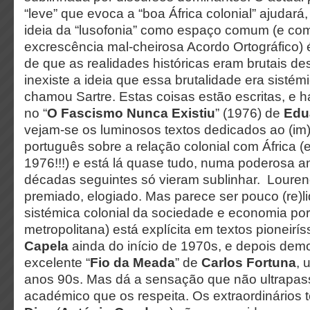
“leve” que evoca a “boa África colonial” ajudará
ideia da “lusofonia” como espaço comum (e co
excrescência mal-cheirosa Acordo Ortográfico) é
de que as realidades históricas eram brutais d
inexiste a ideia que essa brutalidade era sistém
chamou Sartre. Estas coisas estão escritas, e 
no “
O Fascismo Nunca Existiu
” (1976) de
Edu
vejam-se os luminosos textos dedicados ao (i
português sobre a relação colonial com África (e
1976!!!) e está lá quase tudo, numa poderosa a
décadas seguintes só vieram sublinhar. Lourenç
premiado, elogiado. Mas parece ser pouco (re)l
sistémica colonial da sociedade e economia po
metropolitana) está explícita em textos pioneir
Capela
ainda do início de 1970s, e depois dem
excelente “
Fio da Meada
” de
Carlos Fortuna
, 
anos 90s. Mas dá a sensação que não ultrapa
académico que os respeita. Os extraordinários 