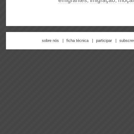
emigrantes
,
imigração
,
moça
sobre nós
ficha técnica
participar
subscre