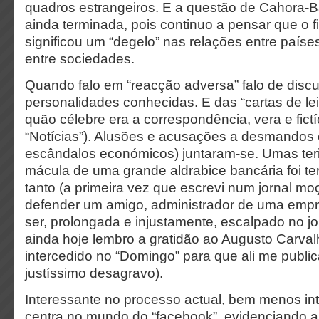
quadros estrangeiros. E a questão de Cahora-
ainda terminada, pois continuo a pensar que o 
significou um “degelo” nas relações entre países
entre sociedades.
Quando falo em “reacção adversa” falo de discu
personalidades conhecidas. E das “cartas de leit
quão célebre era a correspondência, vera e fictíc
“Notícias”). Alusões e acusações a desmandos 
escândalos económicos) juntaram-se. Umas ter
mácula de uma grande aldrabice bancária foi ter
tanto (a primeira vez que escrevi num jornal mo
defender um amigo, administrador de uma empr
ser, prolongada e injustamente, escalpado no jo
ainda hoje lembro a gratidão ao Augusto Carvalh
intercedido no “Domingo” para que ali me publ
justíssimo desagravo).
Interessante no processo actual, bem menos in
centra no mundo do “facebook”, evidenciando a