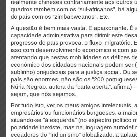
realmente chineses contrariamente aos outros u
quadros também com os “sul-africanos”, há alg
do país com os “zimbabweanos”. Etc.
A questão é bem mais vasta. E apaixonante. É 
capacidade administrativa para dirimir este de
progresso do país provoca, o fluxo imigratório. E
isso com desenvolvimento económico e com justi
atentando que nestas mobilidades os défices de 
económico dos cidadãos nacionais podem ser 
sublinho) prejudiciais para a justiça social. Ou s
país são enormes, não são os “200 portuguese
Núria Negrão, autora da “carta aberta”, afirma) -
sejam, que nós sejamos.
Por tudo isto, ver os meus amigos intelectuais,
empresários ou funcionários burgueses, a maior
situando-se “à esquerda” (no espectro político
polaridade inexiste, mas na linguagem autodefin
ecoadores do “indignismo” globalizado, a aplau