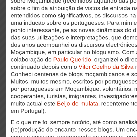
sobre Moçambique (recolhidos aquando das po
sobre o fim da atribuição de vistos de entrada na
entendidos como significativos, os discursos na
uma indução sobre os portugueses. Para mim 
ponto interessante, pelas novas dinâmicas do d
das suas utilizações e interpretações, que demo
dos anos acompanhei os discursos electrónico
Moçambique, em particular no bloguismo. Com a
colaboração do
Paulo Querido
, organizei o dire
continuado depois com o
Vitor Coelho da Silva
Conheci centenas de blogs moçambicanos e s
Muitos, muitos mesmo, escritos por portugueses
por portugueses em Moçambique, voluntários, m
cooperantes, turistas, imigrantes, investigador
muito actual este
Beijo-de-mulata
, recentemente
em Portugal).
E o que me foi sempre notório, até como analisá
(re)produção do encanto nesses blogs. Um enca
com as pessoas, embrenhado na natureza, curio