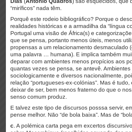
Dias
(
António Quadros
) são esquecidos, que d
“miríficos” nada têm.
Porquê este rodeio bibliográfico? Porque o de
realidades históricas e a armadilha da “língu
Portugal uma visão de África(s) e categorizaçõ
que se pensa, portanto menos úteis, menos util
propensas a um relacionamento desmaculado (
uma palavra … humana). E implica também muit
deparar com ambientes menos propícios aos p
quantas vezes se pensa, se antevê. Ambientes 
sociologicamente e diversos nacionalmente, po
relação “portugueses-ex-colónias”. Mas é tudo
deixar de ser, bem menos fraterno do que o nos
senso comum produz.
E talvez este tipo de discursos posssa servir, e
pense melhor. Não “de bola baixa”. Mas de “bola
c
. A polémica carta pega em excertos discursi