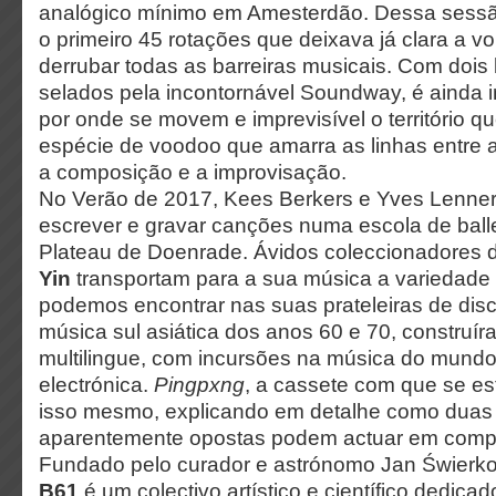
analógico mínimo em Amesterdão. Dessa sess
o primeiro 45 rotações que deixava já clara a 
derrubar todas as barreiras musicais. Com dois
selados pela incontornável Soundway, é ainda 
por onde se movem e imprevisível o território qu
espécie de voodoo que amarra as linhas entre a
a composição e a improvisação.
No Verão de 2017, Kees Berkers e Yves Lenne
escrever e gravar canções numa escola de ballet
Plateau de Doenrade. Ávidos coleccionadores 
Yin
transportam para a sua música a variedade
podemos encontrar nas suas prateleiras de disc
música sul asiática dos anos 60 e 70, construí
multilingue, com incursões na música do mundo
electrónica.
Pingpxng
, a cassete com que se es
isso mesmo, explicando em detalhe como duas 
aparentemente opostas podem actuar em comp
Fundado pelo curador e astrónomo Jan Świerk
B61
é um colectivo artístico e científico dedica