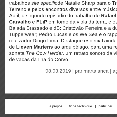
trabalhos
site specific
de Natalie Sharp para o T
Terreno e pelos encontros diversos entre músic
Abril, o segundo episódio do trabalho de
Rafael
Carvalho
e
FLiP
em torno da viola da terra, e o
Balada Brassado e dB; Cristóvão Ferreira e a 
Tupperwear; Pedro Lucas e os We Sea e o rap
realizador Diogo Lima. Destaque especial ainda
de
Lieven Martens
ao arquipélago, para uma r
sonata
The Cow Herder
, um retrato sonoro da 
de vacas da Ilha do Corvo.
08.03.2019 | par
martalanca
|
a
à propos
fiche technique
participer