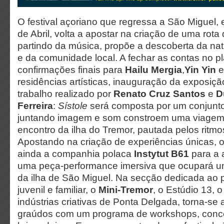
O festival açoriano que regressa a São Miguel, 
de Abril, volta a apostar na criação de uma rota
partindo da música, propõe a descoberta da nat
e da comunidade local. A fechar as contas no p
confirmações finais para
Hailu Mergia
,
Yin Yin
residências artísticas, inauguração da exposiç
trabalho realizado por
Renato Cruz Santos
e
D
Ferreira
:
Sístole
será composta por um conjunto
juntando imagem e som constroem uma viagem 
encontro da ilha do Tremor, pautada pelos ritm
Apostando na criação de experiências únicas, 
ainda a companhia polaca
Instytut B61
para a
uma peça-performance imersiva que ocupará u
da ilha de São Miguel. Na secção dedicada ao p
juvenil e familiar, o
Mini-Tremor
, o Estúdio 13, 
indústrias criativas de Ponta Delgada, torna-se
graúdos com um programa de workshops, concer