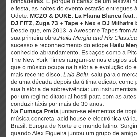
brincadeiras. E porque o cartaz de um festival
e festa, as noites do evento estarão entregues
Odete,
MCZO & DUKE
,
La Flama Blanca feat
DJ FITZ
,
Zuga 73 + Tape + Nex
e
DJ Milhafre 
Desde que, em 2013, a Awesome Tapes from Af
sua primeira obra,
Hailu Mergia and His Classica
sucesso e reconhecimento do etíope
Hailu Me
conhecido abrandamento. Espaços como a Pitch
The New York Times rangam-se nos elogios sobr
que o músico ocupa na história e evolução do e
mais recente disco,
Lala Belu
, saiu para o mer
de uma década depois da última edição, como 
sua história de sobrevivência: um instrumentista
por um regime ditatorial hostil para com as art
conduzir táxis por mais de 30 anos.
Na
Fumaça Preta
juntam-se elementos de tropi
música concreta, acid house e electrónica vária
Brasil, Europa de Norte e o mundo latino. Surg
quando Alex Figueira juntou um grupo de amigo