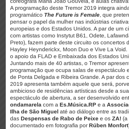
coreógrafa Maria João Gouveia, e aulas criativas
A programação deste Tremor 2019 integra aind
programático
The Future is Female
, que prete
pensar o papel da mulher nas indústrias criativ
europeias e dos Estados Unidos. A par de um c
com artistas como Instytut B61, Odete, Lafawnd
Preto), fazem parte deste circuito os concertos
Hayley Heynderickx, Moon Duo e Vive La Void. 
o apoio da FLAD e Embaixada dos Estados Uni
Juntando mais de 40 artistas, o Tremor aprese
programação que ocupa salas de espectáculo e
de Ponta Delgada e Ribeira Grande. A par dos c
2019 apresenta também aquele que será, porven
ambicioso de residências artísticas desde a su
espectáculo de abertura, a ser desenvolvido en
ondamarela
com a
Es.Música.RP
e a
Associa
Ilha de São Miguel
até ao diálogo entre as tra
das
Despensas de Rabo de Peixe
e os
ZA!
(a
documentado em fotografia por
Rúben Monfort