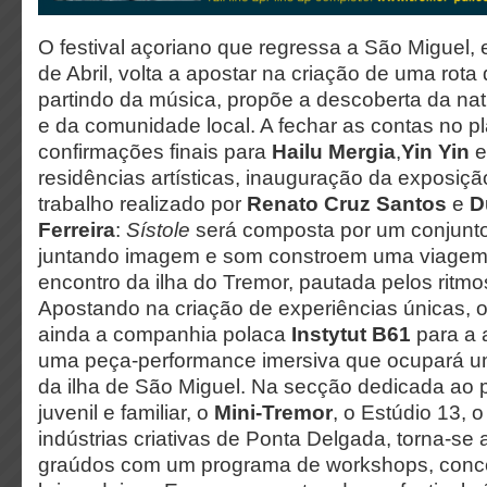
O festival açoriano que regressa a São Miguel, 
de Abril, volta a apostar na criação de uma rota
partindo da música, propõe a descoberta da nat
e da comunidade local. A fechar as contas no p
confirmações finais para
Hailu Mergia
,
Yin Yin
residências artísticas, inauguração da exposiç
trabalho realizado por
Renato Cruz Santos
e
D
Ferreira
:
Sístole
será composta por um conjunto
juntando imagem e som constroem uma viagem 
encontro da ilha do Tremor, pautada pelos ritm
Apostando na criação de experiências únicas, 
ainda a companhia polaca
Instytut B61
para a
uma peça-performance imersiva que ocupará u
da ilha de São Miguel. Na secção dedicada ao p
juvenil e familiar, o
Mini-Tremor
, o Estúdio 13, 
indústrias criativas de Ponta Delgada, torna-se
graúdos com um programa de workshops, concer