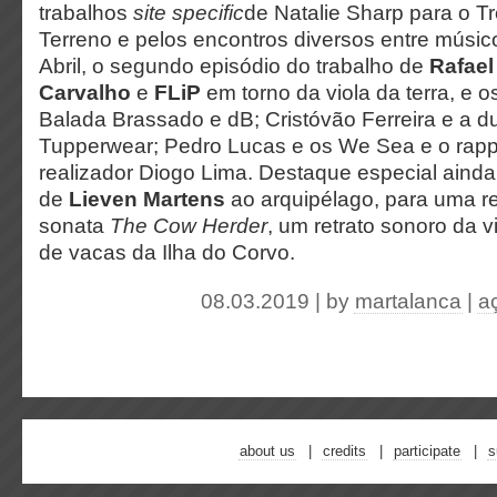
trabalhos
site specific
de Natalie Sharp para o T
Terreno e pelos encontros diversos entre músic
Abril, o segundo episódio do trabalho de
Rafael
Carvalho
e
FLiP
em torno da viola da terra, e o
Balada Brassado e dB; Cristóvão Ferreira e a 
Tupperwear; Pedro Lucas e os We Sea e o rap
realizador Diogo Lima. Destaque especial ainda
de
Lieven Martens
ao arquipélago, para uma r
sonata
The Cow Herder
, um retrato sonoro da 
de vacas da Ilha do Corvo.
08.03.2019 | by
martalanca
|
a
about us
credits
participate
s