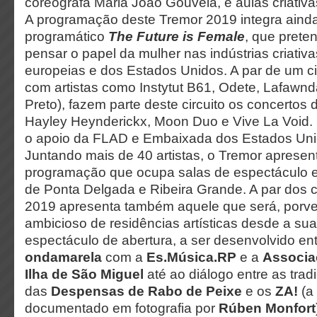
coreógrafa Maria João Gouveia, e aulas criativas
A programação deste Tremor 2019 integra aind
programático
The Future is Female
, que prete
pensar o papel da mulher nas indústrias criativ
europeias e dos Estados Unidos. A par de um c
com artistas como Instytut B61, Odete, Lafawnd
Preto), fazem parte deste circuito os concertos
Hayley Heynderickx, Moon Duo e Vive La Void. 
o apoio da FLAD e Embaixada dos Estados Uni
Juntando mais de 40 artistas, o Tremor aprese
programação que ocupa salas de espectáculo e
de Ponta Delgada e Ribeira Grande. A par dos c
2019 apresenta também aquele que será, porven
ambicioso de residências artísticas desde a su
espectáculo de abertura, a ser desenvolvido en
ondamarela
com a
Es.Música.RP
e a
Associa
Ilha de São Miguel
até ao diálogo entre as tra
das
Despensas de Rabo de Peixe
e os
ZA!
(a
documentado em fotografia por
Rúben Monfort