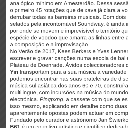
analógico mínimo em Amesterdão. Dessa sess
o primeiro 45 rotações que deixava já clara a 
derrubar todas as barreiras musicais. Com dois
selados pela incontornável Soundway, é ainda 
por onde se movem e imprevisível o território qu
espécie de voodoo que amarra as linhas entre a
a composição e a improvisação.
No Verão de 2017, Kees Berkers e Yves Lenne
escrever e gravar canções numa escola de ballet
Plateau de Doenrade. Ávidos coleccionadores 
Yin
transportam para a sua música a variedade
podemos encontrar nas suas prateleiras de disc
música sul asiática dos anos 60 e 70, construí
multilingue, com incursões na música do mundo
electrónica.
Pingpxng
, a cassete com que se es
isso mesmo, explicando em detalhe como duas 
aparentemente opostas podem actuar em comp
Fundado pelo curador e astrónomo Jan Świerk
B61
é um colectivo artístico e científico dedica