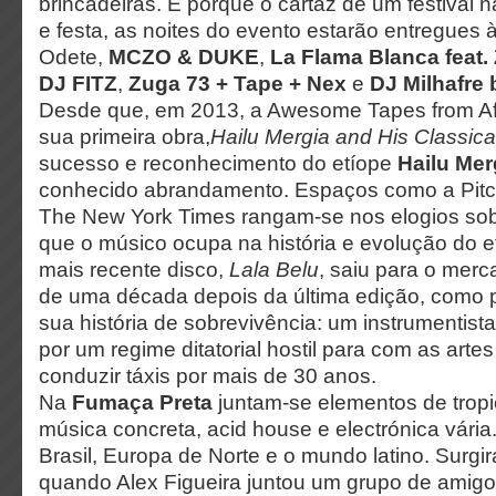
brincadeiras. E porque o cartaz de um festival
e festa, as noites do evento estarão entregues
Odete,
MCZO & DUKE
,
La Flama Blanca feat
DJ FITZ
,
Zuga 73 + Tape + Nex
e
DJ Milhafre 
Desde que, em 2013, a Awesome Tapes from Af
sua primeira obra,
Hailu Mergia and His Classica
sucesso e reconhecimento do etíope
Hailu Me
conhecido abrandamento. Espaços como a Pitch
The New York Times rangam-se nos elogios sobr
que o músico ocupa na história e evolução do e
mais recente disco,
Lala Belu
, saiu para o mer
de uma década depois da última edição, como 
sua história de sobrevivência: um instrumentista
por um regime ditatorial hostil para com as art
conduzir táxis por mais de 30 anos.
Na
Fumaça Preta
juntam-se elementos de tropi
música concreta, acid house e electrónica vária
Brasil, Europa de Norte e o mundo latino. Surg
quando Alex Figueira juntou um grupo de amigo