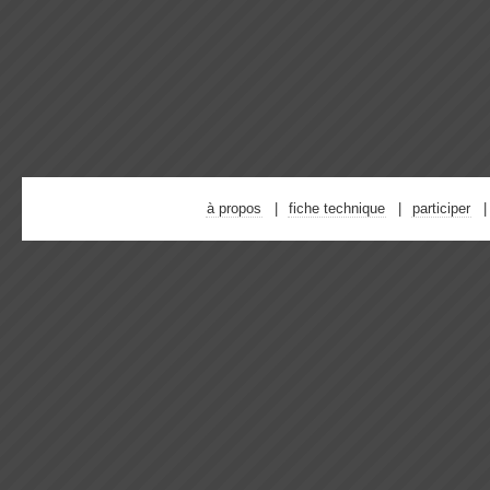
à propos
fiche technique
participer