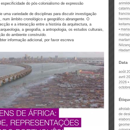
a especificidade do pós-colonialismo de expressão
arimil
catari
e uma variedade de disciplinas para discutir investigação
franci
s, num âmbito cronológico e geográfico abrangente. O
hermin
secção e a interacção entre a história da arquitectura, a
keitam
rqueologia, a geografia, a antropologia, os estudos culturais,
mari
ão do ambiente construído.
mariap
bter informação adicional, por favor escreva
martam
Nilzan
ritada
Data
août 2
avril 2
2026
octobr
Étiqu
afrolab
de des
elabor
geomet
colonia