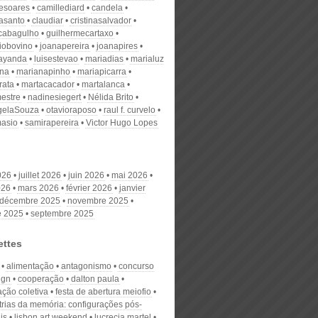
desoares
camillediard
candela
nasanto
claudiar
cristinasalvador
scabagulho
guilhermecartaxo
iobovino
joanapereira
joanapires
ayanda
luisestevao
mariadias
marialuz
ana
marianapinho
mariapicarra
rata
martacacador
martalanca
estre
nadinesiegert
Nélida Brito
gelaSouza
otavioraposo
raul f. curvelo
masio
samirapereira
Victor Hugo Lopes
026
juillet 2026
juin 2026
mai 2026
026
mars 2026
février 2026
janvier
décembre 2025
novembre 2025
e 2025
septembre 2025
ettes
alimentação
antagonismo
concurso
ign
cooperação
dalton paula
ação coletiva
festa de abertura meiofio
rias da memória: configurações pós-
is
lisbon art weekend
lucrecia martel