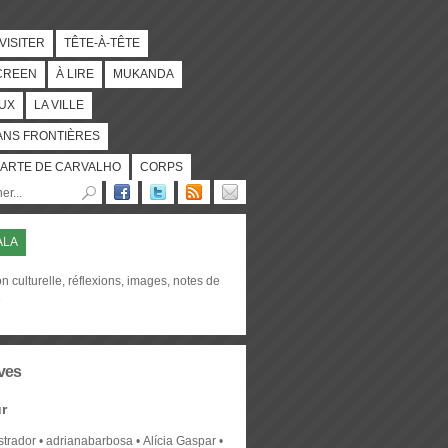
 VISITER
TÊTE-À-TÊTE
CREEN
À LIRE
MUKANDA
UX
LA VILLE
ANS FRONTIÈRES
ARTE DE CARVALHO
CORPS
ALA
on culturelle, réflexions, images, notes de
e
ves
r
strador
adrianabarbosa
Alícia Gaspar