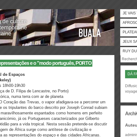
JE VAIS
g de culture
AFROS
temporaine
PLATEA
caine
JEUX S
RUY DU
Representações e o "modo português, PORTO
DÁ F
al de Espaços
keley)
as 18h00-19h30
Diffusi
a de D. Filipa de Lencastre, no Porto)
voyag
órica, numa terra com ar de planeta
 Coração das Trevas, o vapor afadigava-se a percorrer um
se os tripulantes do barco descrito por Joseph Conrad subiam
 e maravilhosamente espantados como homens em perfeito
Archi
nicómio, já os Portugueses caracterizados por Gilberto
idão para a vida tropical. Nesta sessão pretende-se discutir
Auteu
gem de África surge como antítese de civilização e
a as representações do espaço e das cidades Africanas.
admini