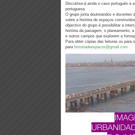
Discutirse-á ainda o caso português e 
portuguesa.
O grupo junta doutorandos e docentes d
sobre a história de espaços construído
objectivo do grupo é possibilitar a inter
história da paisagem, o planeamento, a a
e outros campos que explorem a formaç
Para obter cópias das leituras ou para o
para
historiadeespacos@gmail.com
.