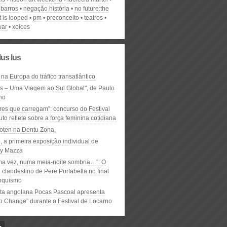
 barros
negação história
no future:the
 is looped
pm
preconceito
teatros
war
xoices
lus lus
 na Europa do tráfico transatlântico
ós – Uma Viagem ao Sul Global", de Paulo
ho
res que carregam”: concurso do Festival
to reflete sobre a força feminina cotidiana
oten na Dentu Zona,
, a primeira exposição individual de
y Mazza
ma vez, numa meia-noite sombria…”: O
clandestino de Pere Portabella no final
nquismo
ta angolana Pocas Pascoal apresenta
to Change" durante o Festival de Locarno