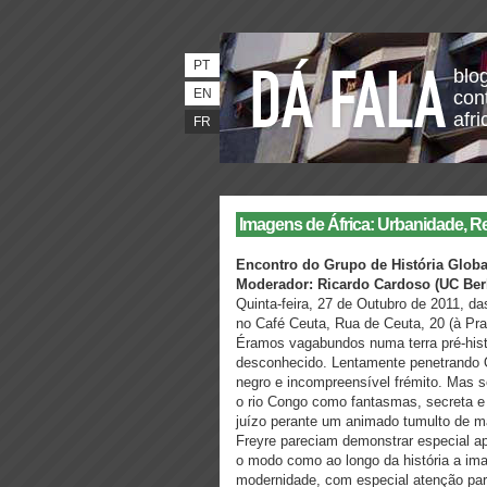
PT
blo
EN
con
afri
FR
Imagens de África: Urbanidade, 
Encontro do Grupo de História Glob
Moderador: Ricardo Cardoso (UC Ber
Quinta-feira, 27 de Outubro de 2011, d
no Café Ceuta, Rua de Ceuta, 20 (à Praç
Éramos vagabundos numa terra pré-hist
desconhecido. Lentamente penetrando O
negro e incompreensível frémito. Mas 
o rio Congo como fantasmas, secreta
juízo perante um animado tumulto de ma
Freyre pareciam demonstrar especial apt
o modo como ao longo da história a ima
modernidade, com especial atenção par