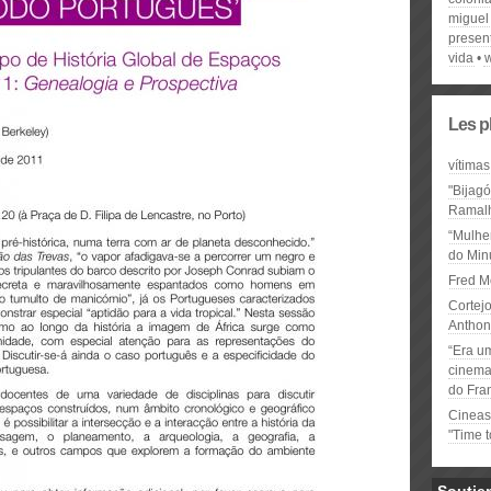
miguel
present
vida
Les p
vítimas
"Bijag
Ramal
“Mulhe
do Minu
Fred M
Cortejo
Anthon
“Era u
cinema 
do Fra
Cineas
"Time 