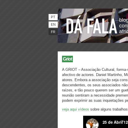
PT
blo
EN
con
afri
FR
Griot
A GRIOT – Associação Cultural, forma-s
afectivo de actores. Daniel Martinho, 
atores. Embora a associação seja consti
descendentes, os seus associados não 
raízes, e tão pouco querem ser um guet
reunião sentiram a necessidade premen
podem exprimir as suas inquietações pe
veja aqui vídeos
sobre alguns trabalhos