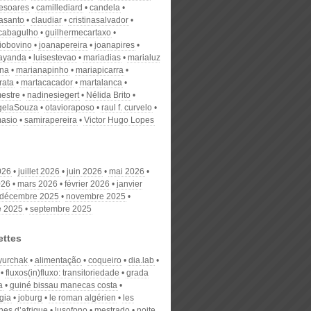
desoares
camillediard
candela
nasanto
claudiar
cristinasalvador
scabagulho
guilhermecartaxo
iobovino
joanapereira
joanapires
ayanda
luisestevao
mariadias
marialuz
ana
marianapinho
mariapicarra
rata
martacacador
martalanca
estre
nadinesiegert
Nélida Brito
gelaSouza
otavioraposo
raul f. curvelo
masio
samirapereira
Victor Hugo Lopes
026
juillet 2026
juin 2026
mai 2026
026
mars 2026
février 2026
janvier
décembre 2025
novembre 2025
e 2025
septembre 2025
ettes
 yurchak
alimentação
coqueiro
dia.lab
fluxos(in)fluxo: transitoriedade
grada
a
guiné bissau manecas costa
gia
joburg
le roman algérien
les
es d’afrique
lusofono
mestrado
noite