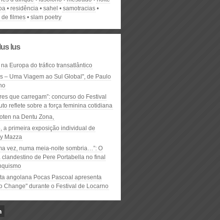
oa
residência
sahel
samotracias
 de filmes
slam poetry
lus lus
 na Europa do tráfico transatlântico
ós – Uma Viagem ao Sul Global", de Paulo
ho
res que carregam”: concurso do Festival
to reflete sobre a força feminina cotidiana
oten na Dentu Zona,
, a primeira exposição individual de
y Mazza
ma vez, numa meia-noite sombria…”: O
clandestino de Pere Portabella no final
nquismo
ta angolana Pocas Pascoal apresenta
to Change" durante o Festival de Locarno
n