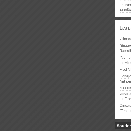
de lisb
sessão
Les p
vítimas
"Bijag
Ramal
“Mulhe
do Minu
Fred M
Cortejo
Anthon
“Era u
cinema 
do Fra
Cineas
"Time 
Soutie