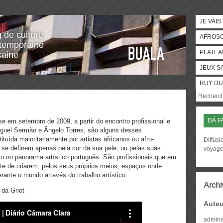
JE VAIS
g de culture
AFROS
temporaine
PLATEA
caine
JEUX S
RUY DU
DÁ F
e em setembro de 2009, a partir do encontro profissional e
Miguel Sermão e Ângelo Torres, são alguns desses
tuída maioritariamente por artistas africanos ou afro-
Diffusi
se definem apenas pela cor da sua pele, ou pelas suas
voyag
o no panorama artístico português. São profissionais que em
te de criarem, pelos seus próprios meios, espaços onde
rante o mundo através do trabalho artístico.
Archi
 da Griot
Auteu
admini