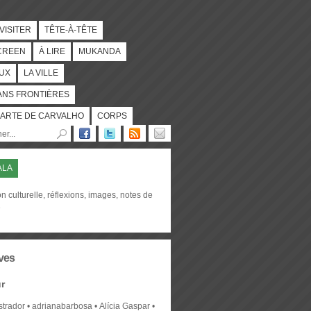
 VISITER
TÊTE-À-TÊTE
CREEN
À LIRE
MUKANDA
UX
LA VILLE
ANS FRONTIÈRES
ARTE DE CARVALHO
CORPS
ALA
on culturelle, réflexions, images, notes de
e
ves
r
strador
adrianabarbosa
Alícia Gaspar