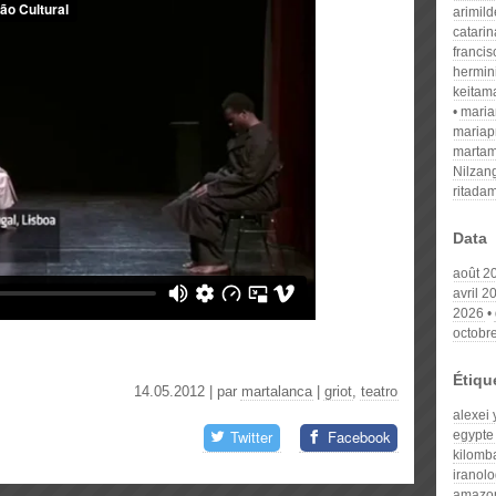
arimil
catari
franci
hermin
keitam
mari
mariap
martam
Nilzan
ritada
Data
août 2
avril 2
2026
octobr
Étiqu
14.05.2012 | par
martalanca
|
griot
,
teatro
alexei
Twitter
Facebook
egypte
kilomb
iranolo
amazon