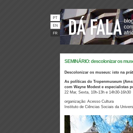
PT
blo
EN
con
afri
FR
SEMINÁRIO: descolonizar os muse
Descolonizar os museus: isto na prá
As políticas do Tropenmuseum (Amst
com Wayne Modest e especialistas p
22 Mar, Sexta, 10h-13h e 14h30-16h30
organização: Acesso Cultura
Instituto de Ciências Sociais da Unive