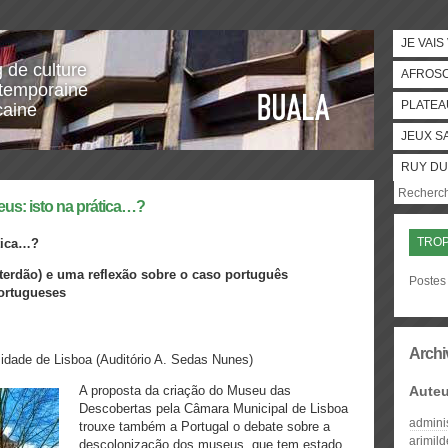
JE VAIS
g de culture
AFROS
temporaine
PLATEA
caine
JEUX S
RUY DU
us: isto na prática…?
TRO
tica…?
erdão) e uma reflexão sobre o caso português
Postes
ortugueses
Archi
rsidade de Lisboa (Auditório A. Sedas Nunes)
A proposta da criação do Museu das
Auteu
Descobertas pela Câmara Municipal de Lisboa
admini
trouxe também a Portugal o debate sobre a
arimil
descolonização dos museus, que tem estado