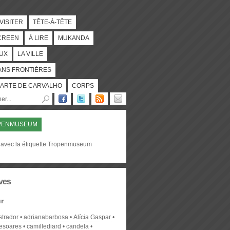
 VISITER
TÊTE-À-TÊTE
CREEN
À LIRE
MUKANDA
UX
LA VILLE
ANS FRONTIÈRES
ARTE DE CARVALHO
CORPS
PENMUSEUM
 avec la étiquette Tropenmuseum
ves
r
strador
adrianabarbosa
Alícia Gaspar
desoares
camillediard
candela