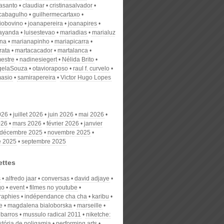
nasanto
claudiar
cristinasalvador
scabagulho
guilhermecartaxo
iobovino
joanapereira
joanapires
ayanda
luisestevao
mariadias
marialuz
ana
marianapinho
mariapicarra
rata
martacacador
martalanca
estre
nadinesiegert
Nélida Brito
gelaSouza
otavioraposo
raul f. curvelo
masio
samirapereira
Victor Hugo Lopes
026
juillet 2026
juin 2026
mai 2026
026
mars 2026
février 2026
janvier
décembre 2025
novembre 2025
e 2025
septembre 2025
ettes
s
alfredo jaar
conversas
david adjaye
go
event
filmes no youtube
raphies
indépendance cha cha
karibu
e
magdalena bialoborska
marseille
 barros
mussulo radical 2011
niketche:
stória de poligamia
performing arts