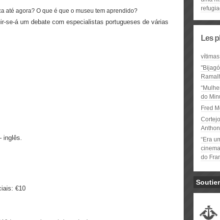
refugi
tica até agora? O que é que o museu tem aprendido?
-se-á um debate com especialistas portugueses de várias
Les p
vítimas
"Bijag
Ramal
“Mulhe
do Minu
Fred M
Cortejo
Anthon
 inglês.
“Era u
cinema 
do Fra
Soutie
iais: €10