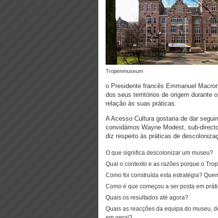
Tropenmuseum
o Presidente francês Emmanuel Macron, 
dos seus territórios de origem durante
relação às suas práticas.
A Acesso Cultura gostaria de dar segui
convidámos Wayne Modest, sub-directo
diz respeito às práticas de descoloniza
O que significa descolonizar um museu?
Qual o contexto e as razões porque o Tr
Como foi construída esta estratégia? Que
Como é que começou a ser posta em prát
Quais os resultados até agora?
Quais as reacções da equipa do museu, do
em geral?