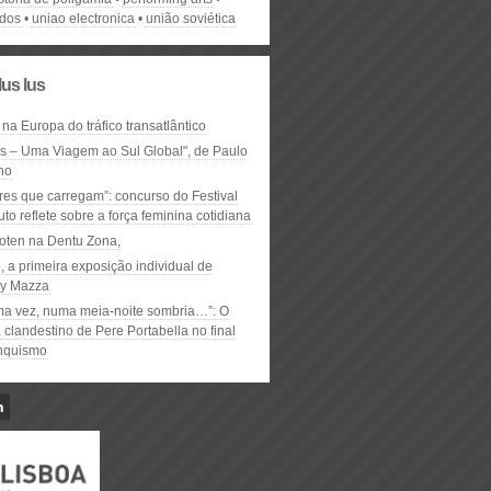
ados
uniao electronica
união soviética
lus lus
 na Europa do tráfico transatlântico
ós – Uma Viagem ao Sul Global", de Paulo
ho
res que carregam”: concurso do Festival
to reflete sobre a força feminina cotidiana
oten na Dentu Zona,
, a primeira exposição individual de
y Mazza
ma vez, numa meia-noite sombria…”: O
clandestino de Pere Portabella no final
nquismo
n