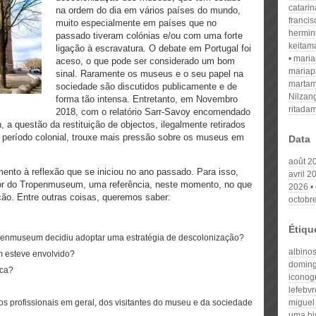
catari
na ordem do dia em vários países do mundo,
franci
muito especialmente em países que no
hermin
passado tiveram colónias e/ou com uma forte
keitam
ligação à escravatura. O debate em Portugal foi
mari
aceso, o que pode ser considerado um bom
mariap
sinal. Raramente os museus e o seu papel na
martam
sociedade são discutidos publicamente e de
Nilzan
forma tão intensa. Entretanto, em Novembro
ritada
2018, com o relatório Sarr-Savoy encomendado
a questão da restituição de objectos, ilegalmente retirados
 o período colonial, trouxe mais pressão sobre os museus em
Data
août 2
mento à reflexão que se iniciou no ano passado. Para isso,
avril 2
r do Tropenmuseum, uma referência, neste momento, no que
2026
ção. Entre outras coisas, queremos saber:
octobr
Étiqu
openmuseum decidiu adoptar uma estratégia de descolonização?
albino
m esteve envolvido?
domin
ica?
iconog
lefebvr
s profissionais em geral, dos visitantes do museu e da sociedade
miguel
uma hi