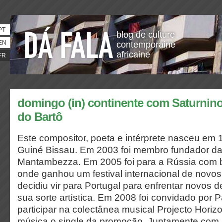
PT
blog de culture
EN
contemporaine
africaine
FR
domingo (in) continente com Saturnin
do Bartô
Este compositor, poeta e intérprete nasceu e
Guiné Bissau. Em 2003 foi membro fundador d
Mantambezza. Em 2005 foi para a Rússia com b
onde ganhou um festival internacional de novo
decidiu vir para Portugal para enfrentar novos de
sua sorte artística. Em 2008 foi convidado por P
participar na colectânea musical Projecto Horiz
música o single da promoção. Juntamente com 