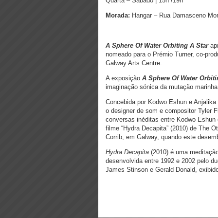
Quarta – Sábado | 15h /19h
Morada:
Hangar – Rua Damasceno Monte
A Sphere Of Water Orbiting A Star
apr
nomeado para o Prémio Turner, co-prod
Galway Arts Centre.
A exposição
A Sphere Of Water Orbiti
imaginação sónica da mutação marinha e 
Concebida por Kodwo Eshun e Anjalika
o designer de som e compositor Tyler 
conversas inéditas entre Kodwo Eshun 
filme “Hydra Decapita” (2010) de The O
Corrib, em Galway, quando este desem
Hydra Decapita
(2010) é uma meditação 
desenvolvida entre 1992 e 2002 pelo du
James Stinson e Gerald Donald, exibido