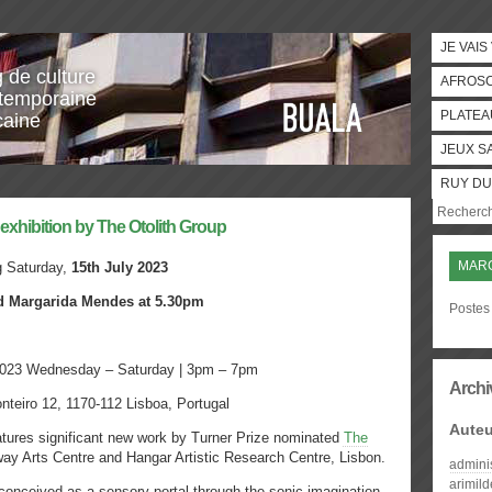
JE VAIS
g de culture
AFROS
temporaine
PLATEA
caine
JEUX S
RUY DU
, exhibition by The Otolith Group
MAR
 Saturday,
15th July 2023
ad Margarida Mendes at 5.30pm
Postes
023 Wednesday – Saturday | 3pm – 7pm
Archi
eiro 12, 1170-112 Lisboa, Portugal
Auteu
tures significant new work by Turner Prize nominated
The
y Arts Centre and Hangar Artistic Research Centre, Lisbon.
admini
arimil
conceived as a sensory portal through the sonic imagination