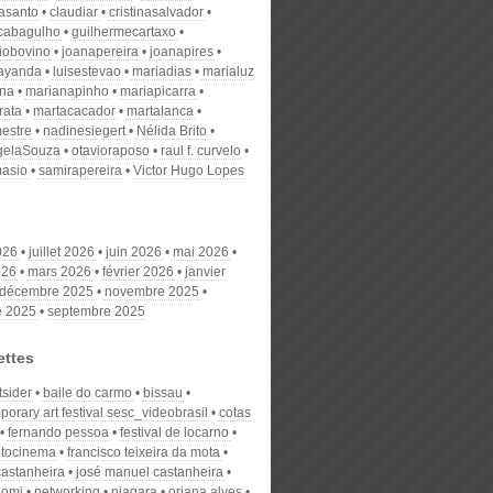
nasanto
claudiar
cristinasalvador
scabagulho
guilhermecartaxo
iobovino
joanapereira
joanapires
ayanda
luisestevao
mariadias
marialuz
ana
marianapinho
mariapicarra
rata
martacacador
martalanca
estre
nadinesiegert
Nélida Brito
gelaSouza
otavioraposo
raul f. curvelo
masio
samirapereira
Victor Hugo Lopes
026
juillet 2026
juin 2026
mai 2026
026
mars 2026
février 2026
janvier
décembre 2025
novembre 2025
e 2025
septembre 2025
ettes
tsider
baile do carmo
bissau
orary art festival sesc_videobrasil
cotas
fernando pessoa
festival de locarno
otocinema
francisco teixeira da mota
castanheira
josé manuel castanheira
gomi
networking
niagara
oriana alves