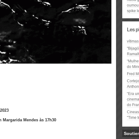
oumou
spike l
Les p
vítimas
"Bijag
Ramal
“Mulhe
do Minu
Fred M
Cortejo
Anthon
“Era u
cinema 
do Fra
 2023
Cineas
"Time 
m Margarida Mendes às 17h30
Soutie