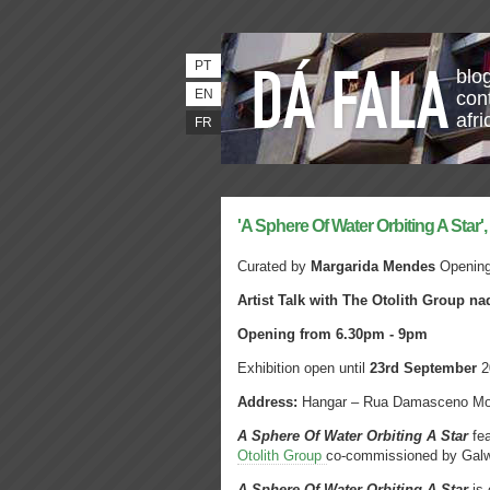
PT
blo
EN
con
afri
FR
'A Sphere Of Water Orbiting A Star'
Curated by
Margarida Mendes
Opening
Artist Talk with The Otolith Group n
Opening from 6.30pm - 9pm
Exhibition open until
23rd
September
2
Address:
Hangar – Rua Damasceno Mont
A Sphere Of Water Orbiting A Star
fea
Otolith Group
co-commissioned by Galwa
A Sphere Of Water Orbiting A Star
is 