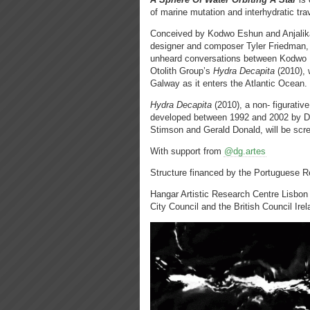
of marine mutation and interhydratic tra
Conceived by Kodwo Eshun and Anjalika 
designer and composer Tyler Friedman
unheard conversations between Kodwo 
Otolith Group’s
Hydra Decapita
(2010), w
Galway as it enters the Atlantic Ocean.
Hydra Decapita
(2010), a non- figurativ
developed between 1992 and 2002 by Dr
Stimson and Gerald Donald, will be sc
With support from
@‌dg.artes
Structure financed by the Portuguese Rep
Hangar Artistic Research Centre Lisbon 
City Council and the British Council Irela