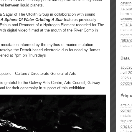
catari
vel between liquid planets.
franci
hermin
Sagar of The Otolith Group in collaboration with sound
keitam
,
A Sphere Of Water Orbiting A Star
features previously
mari
Eshun and Remnant of a Hydrogen Element recorded for The
mariap
ith digital video filmed at the mouth of the River Corrib in
martam
Nilzan
e meditation informed by the mythos of marine mutation
ritada
exciya the Detroit-based electronic duo founded by James
reened at 7pm on Thursdays
Data
août 2
avril 2
ublic - Culture / Directorate-General of Arts
2026
is grateful to the Galway Arts Centre, Arts Council, Galway
octobr
nd for their generosity in support of this exhibition.
Étiqu
arte ou
contemp
raciais
flup
f
graça 
nácia 