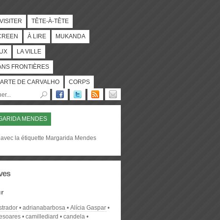
 VISITER
TÊTE-À-TÊTE
CREEN
À LIRE
MUKANDA
UX
LA VILLE
ANS FRONTIÈRES
ARTE DE CARVALHO
CORPS
GARIDA MENDES
 avec la étiquette Margarida Mendes
ves
r
strador
adrianabarbosa
Alícia Gaspar
desoares
camillediard
candela