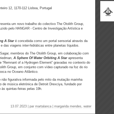
iro 12, 1170-112 Lisboa, Portugal
esenta um novo trabalho do colectivo The Otolith Group,
uzido pelo HANGAR - Centro de Investigação Artística e
ng A Star
é concebida como um portal sensorial através da
das viagens inter-hidráticas entre planetas líquidos.
 Sagar, membros do The Otolith Group, em colaboração com
Friedman,
A Sphere Of Water Orbiting A Star
apresenta
e “Remnant of a Hydrogen Element” gravadas no contexto do
tolith Group, em conjunto com vídeo capturado na foz do rio
boca no Oceano Atlântico.
não figurativa informada pelo mito da mutação marinha
o de música eletrónica de Detroit Drexciya, fundado por
 às quintas-feiras pelas 19h.
13.07.2023 | par
martalanca
|
margarida mendes
,
water