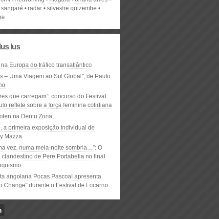
 sangaré
radar
silvestre quizembe
ee
lus lus
 na Europa do tráfico transatlântico
ós – Uma Viagem ao Sul Global", de Paulo
ho
res que carregam”: concurso do Festival
to reflete sobre a força feminina cotidiana
oten na Dentu Zona,
, a primeira exposição individual de
y Mazza
ma vez, numa meia-noite sombria…”: O
clandestino de Pere Portabella no final
nquismo
ta angolana Pocas Pascoal apresenta
to Change" durante o Festival de Locarno
n