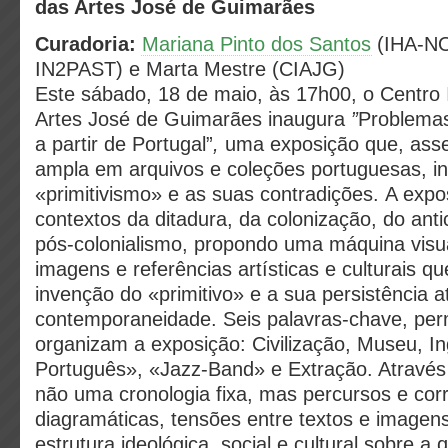
das Artes José de Guimarães
Curadoria:
Mariana Pinto dos Santos
(IHA-N
IN2PAST) e Marta Mestre (CIAJG)
Este sábado, 18 de maio, às 17h00, o Centro 
Artes José de Guimarães inaugura
”
Problemas
a partir de Portugal”
,
uma exposição que, ass
ampla em arquivos e coleções portuguesas, in
«primitivismo» e as suas contradições. A exp
contextos da ditadura, da colonização, do anti
pós-colonialismo, propondo uma máquina visu
imagens e referências artísticas e culturais q
invenção do «primitivo» e a sua persistência a
contemporaneidade. Seis palavras-chave, perm
organizam a exposição: Civilização, Museu, I
Português», «Jazz-Band» e Extração. Através 
não uma cronologia fixa, mas percursos e cor
diagramáticas, tensões entre textos e imagen
estrutura ideológica, social e cultural sobre a