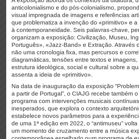
A exposição aborda os contextos da ditadura, d
anticolonialismo e do pós-colonialismo, propo
visual impregnada de imagens e referências artís
que problematiza a invenção do «primitivo» e a 
à contemporaneidade. Seis palavras-chave, per
organizam a exposição: Civilização, Museu, In
Português», «Jazz-Band» e Extração. Através d
não uma cronologia fixa, mas percursos e corr
diagramáticas, tensões entre textos e imagens,
estrutura ideológica, social e cultural sobre a q
assenta a ideia de «primitivo».
Na data de inauguração da exposição “Problema
a partir de Portugal”, o CIAJG recebe também 
programa com intervenções musicais contínuas
inesperados, que explora o contexto arquitetóni
estabelece novos parâmetros para a experiênc
de uma 1ª edição em 2022, o “antimuseu” volta
um momento de cruzamento entre a música explo
contemporânea espelhado num programa de ex