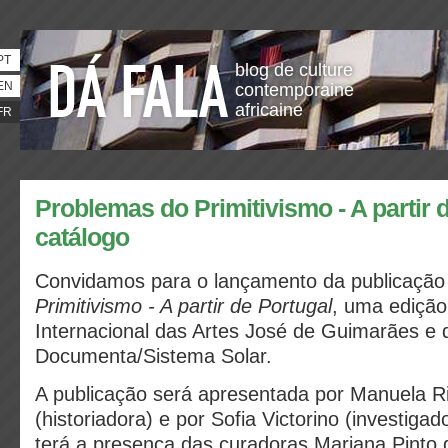
PT
blog de culture
EN
contemporaine
africaine
FR
Problemas do Primitivismo - A partir d
catálogo
Convidamos para o lançamento da publicaçã
Primitivismo - A partir de Portugal
, uma edição 
Internacional das Artes José de Guimarães e 
Documenta/Sistema Solar.
A publicação será apresentada por Manuela R
(historiadora) e por Sofia Victorino (investigad
terá a presença das curadoras Mariana Pinto 