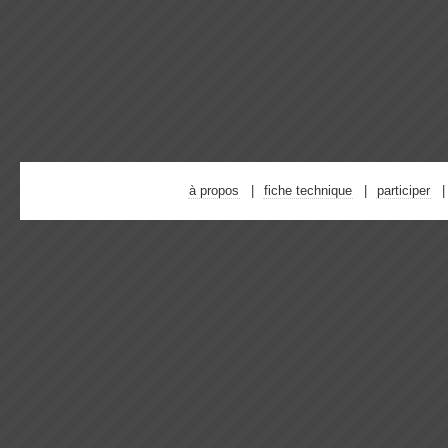
à propos
fiche technique
participer