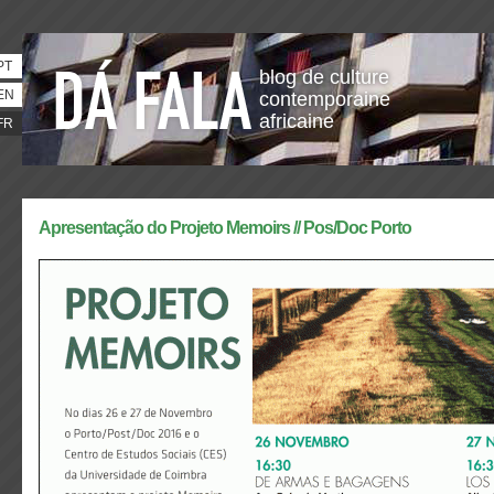
PT
blog de culture
EN
contemporaine
africaine
FR
Apresentação do Projeto Memoirs // Pos/Doc Porto