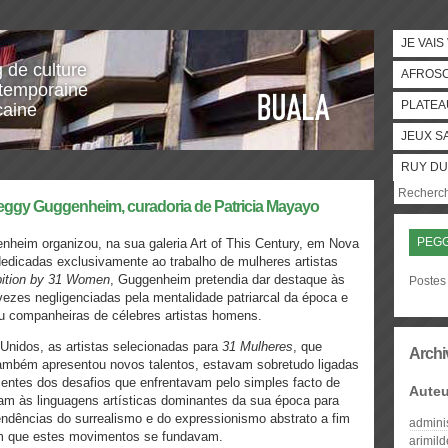
JE VAIS
g de culture
AFROS
temporaine
PLATEA
caine
JEUX S
RUY DU
eggy Guggenheim, curadoria de Patricia Mayayo
PEG
heim organizou, na sua galeria Art of This Century, em Nova
edicadas exclusivamente ao trabalho de mulheres artistas
bition by 31 Women
, Guggenheim pretendia dar destaque às
Postes
vezes negligenciadas pela mentalidade patriarcal da época e
u companheiras de célebres artistas homens.
Unidos, as artistas selecionadas para
31 Mulheres
, que
Archi
ambém apresentou novos talentos, estavam sobretudo ligadas
cientes dos desafios que enfrentavam pelo simples facto de
Auteu
ram às linguagens artísticas dominantes da sua época para
tendências do surrealismo e do expressionismo abstrato a fim
admini
 em que estes movimentos se fundavam.
arimil