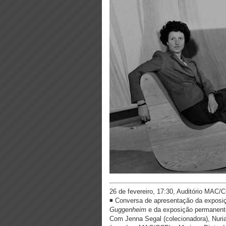
26 de fevereiro, 17:30, Auditório MAC/
◾ Conversa de apresentação da exposi
Guggenheim
e da exposição permanen
Com Jenna Segal (colecionadora), Nuria