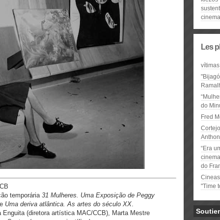
susten
cinem
Les p
vítimas
"Bijag
Ramal
“Mulhe
do Minu
Fred M
Cortejo
Anthon
“Era u
cinema 
do Fra
Cineas
CCB
"Time 
ção temporária
31 Mulheres. Uma Exposição de Peggy
te
Uma deriva atlântica. As artes do século XX
.
Soutie
 Enguita (diretora artística MAC/CCB), Marta Mestre