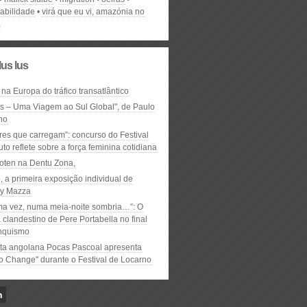
tabilidade
virá que eu vi, amazónia no
a
lus lus
 na Europa do tráfico transatlântico
ós – Uma Viagem ao Sul Global", de Paulo
ho
res que carregam”: concurso do Festival
to reflete sobre a força feminina cotidiana
oten na Dentu Zona,
, a primeira exposição individual de
y Mazza
ma vez, numa meia-noite sombria…”: O
clandestino de Pere Portabella no final
nquismo
ta angolana Pocas Pascoal apresenta
to Change" durante o Festival de Locarno
n