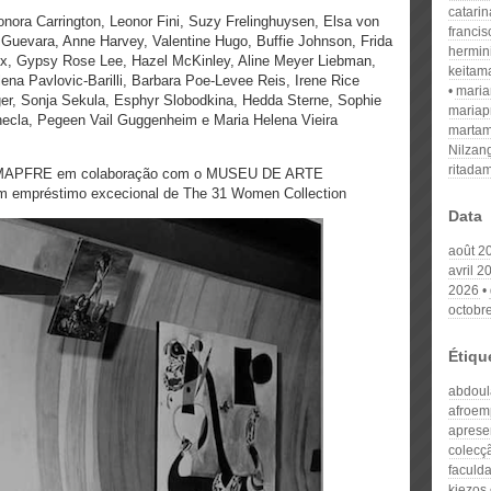
catari
onora Carrington, Leonor Fini, Suzy Frelinghuysen, Elsa von
franci
Guevara, Anne Harvey, Valentine Hugo, Buffie Johnson, Frida
hermin
x, Gypsy Rose Lee, Hazel McKinley, Aline Meyer Liebman,
keitam
na Pavlovic-Barilli, Barbara Poe-Levee Reis, Irene Rice
mari
er, Sonja Sekula, Esphyr Slobodkina, Hedda Sterne, Sophie
mariap
hecla, Pegeen Vail Guggenheim e Maria Helena Vieira
martam
Nilzan
ritada
ón MAPFRE em colaboração com o MUSEU DE ARTE
préstimo excecional de The 31 Women Collection
Data
août 2
avril 2
2026
octobr
Étiqu
abdoul
afroem
aprese
colecç
faculd
kiezos