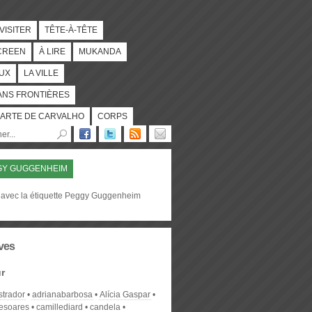
 VISITER
TÊTE-À-TÊTE
CREEN
À LIRE
MUKANDA
UX
LA VILLE
ANS FRONTIÈRES
ARTE DE CARVALHO
CORPS
GY GUGGENHEIM
 avec la étiquette Peggy Guggenheim
ves
r
strador
adrianabarbosa
Alícia Gaspar
desoares
camillediard
candela