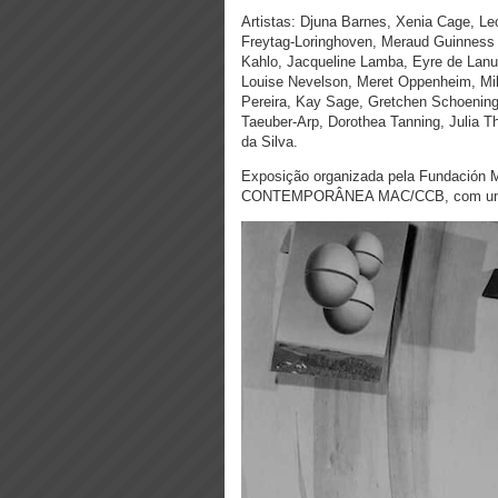
Artistas: Djuna Barnes, Xenia Cage, Le
Freytag-Loringhoven, Meraud Guinness 
Kahlo, Jacqueline Lamba, Eyre de Lanu
Louise Nevelson, Meret Oppenheim, Mile
Pereira, Kay Sage, Gretchen Schoening
Taeuber-Arp, Dorothea Tanning, Julia T
da Silva.
Exposição organizada pela Fundaci
CONTEMPORÂNEA MAC/CCB, com um em