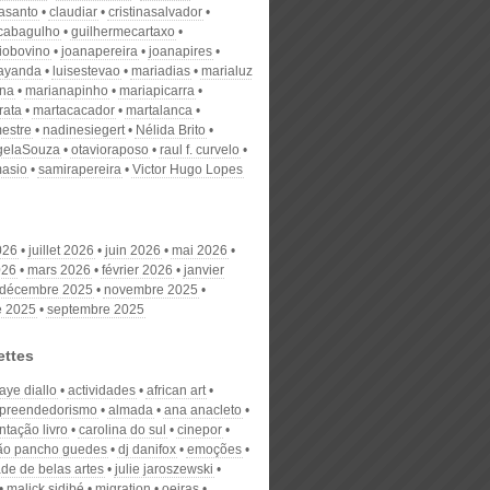
nasanto
claudiar
cristinasalvador
scabagulho
guilhermecartaxo
iobovino
joanapereira
joanapires
ayanda
luisestevao
mariadias
marialuz
ana
marianapinho
mariapicarra
rata
martacacador
martalanca
estre
nadinesiegert
Nélida Brito
gelaSouza
otavioraposo
raul f. curvelo
masio
samirapereira
Victor Hugo Lopes
026
juillet 2026
juin 2026
mai 2026
026
mars 2026
février 2026
janvier
décembre 2025
novembre 2025
e 2025
septembre 2025
ettes
aye diallo
actividades
african art
preendedorismo
almada
ana anacleto
ntação livro
carolina do sul
cinepor
ão pancho guedes
dj danifox
emoções
ade de belas artes
julie jaroszewski
malick sidibé
migration
oeiras