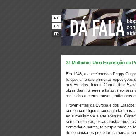
PT
blo
EN
con
afri
FR
31 Mulheres. Uma Exposição de P
Em 1943, a colecionadora Peggy Guggen
Iorque, uma das primeiras exposições d
nos Estados Unidos. Com o título
Exhi
obras das mulheres artistas, não raras 
reduzidas a meras musas, imitadoras o
Provenientes da Europa e dos Estados 
contou com figuras consagradas mas t
ao surrealismo e à arte abstrata. Cons
serem mulheres, estas artistas recorre
contrariar a norma, reinterpretando as 
de denunciar os preceitos patriarcais