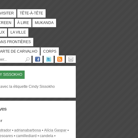
 VISITER
TÊTE-À-TÊTE
CREEN
À LIRE
MUKANDA
UX
LA VILLE
ANS FRONTIÈRES
ARTE DE CARVALHO
CORPS
Y SISSOKHO
avec la étiquette Cindy Sissokho
ves
r
strador
adrianabarbosa
Alícia Gaspar
desoares
camillediard
candela