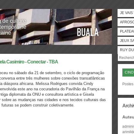
JE VAIS
g de culture
AFROS
temporaine
PLATEA
caine
JEUX S
RUY DU
la Casimiro - Conectar - TBA
CIND
teceu no sábado dia 21 de setembro, o ciclo de programação
conversa entre três mulheres sobre conexões transatlânticas
s da diáspora africana. Melissa Rodrigues convida Cindy
Postes 
l envolvida este ano na cocuradoria do Pavilhão da França na
iga diplomata da ONU e consultora artística e Gisela
etir sobre as mudanças nas cidades e nos tecidos culturais das
futuras se podem construir coletivamente.
Archi
Auteu
admini
arimil