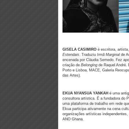
GISELA CASIMIRO
é escritora, artista
Estendais
. Traduziu
Irmã Marginal
de Au
encenada por Cláudia Semedo. Fez apo
criação de
Belonging
de Raquel André. 
Porto e Lisboa, MACE, Galeria Reocup
das Artes).
EKUA NYANSUA YANKAH
é uma anti
consultora artística. É a fundadora do
uma plataforma de trabalho em rede que
Ekua participa ativamente na cena cultu
organizações artísticas independentes
ANO Ghana.