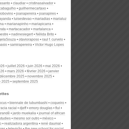
nasanto
claudiar
cristinasalvador
scabagulho
guilhermecartaxo
iobovino
joanapereira
joanapires
ayanda
luisestevao
mariadias
marialuz
ana
marianapinho
mariapicarra
rata
martacacador
martalanca
estre
nadinesiegert
Nélida Brito
gelaSouza
otavioraposo
raul f. curvelo
masio
samirapereira
Victor Hugo Lopes
026
juillet 2026
juin 2026
mai 2026
026
mars 2026
février 2026
janvier
décembre 2025
novembre 2025
e 2025
septembre 2025
ettes
focus
biennale de lubumbashi
coqueiro
acia racial
djeff
emory douglas
flul
 grandê
jardo muekalia
journal of african
studies
mesmo sol outro
méxico
o
realizadora argentina
rené daumal
ares
televisão
the new school for social