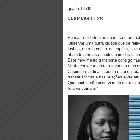
quarta 18h30
Sala Manuela Porto
Pensar a cidade e as suas transformaç
Observar uma outra cidade que se reinv
Lisboa, outrora capital do império, ho
atraindo artistas e intelectuais das dife
Este movimento transporta consigo mu
Nesta conversa entre a curadora e produt
Casimiro e a dinamizadora e consultora 
transatlânticas e nas relações entre arti
Que pontes são possíveis de ser const
futuros comuns?