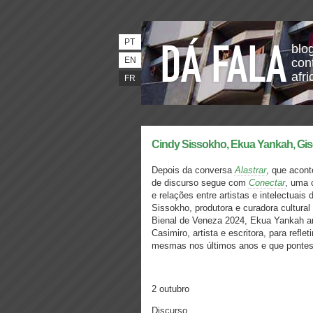
PT
blo
EN
con
afri
FR
Cindy Sissokho, Ekua Yankah, Gise
Depois da conversa
Alastrar
, que acon
de discurso segue com
Conectar
, uma 
e relações entre artistas e intelectuai
Sissokho, produtora e curadora cultura
Bienal de Veneza 2024, Ekua Yankah ant
Casimiro, artista e escritora, para refl
mesmas nos últimos anos e que pontes 
2 outubro
Discurso