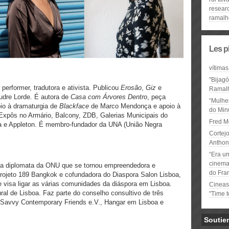
resear
ramalh
Les p
vítimas
"Bijag
, performer, tradutora e ativista. Publicou
Erosão
,
Giz
e
Ramal
dre Lorde. É autora de
Casa com Árvores Dentro
, peça
“Mulhe
io à dramaturgia de
Blackface
de Marco Mendonça e apoio à
do Minu
Expôs no Armário, Balcony, ZDB, Galerias Municipais do
Fred M
a e Appleton. É membro-fundador da UNA (União Negra
Cortejo
Anthon
“Era u
cinema 
ga diplomata da ONU que se tornou empreendedora e
do Fra
 Projeto 189 Bangkok e cofundadora do Diaspora Salon Lisboa,
 visa ligar as várias comunidades da diáspora em Lisboa.
Cineas
ral de Lisboa. Faz parte do conselho consultivo de três
"Time 
, Savvy Contemporary Friends e.V., Hangar em Lisboa e
Soutie