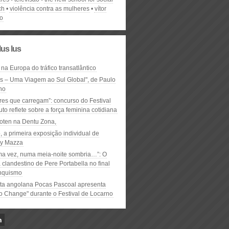
ch
violência contra as mulheres
vítor
o
lus lus
 na Europa do tráfico transatlântico
ós – Uma Viagem ao Sul Global", de Paulo
ho
res que carregam”: concurso do Festival
to reflete sobre a força feminina cotidiana
oten na Dentu Zona,
, a primeira exposição individual de
y Mazza
ma vez, numa meia-noite sombria…”: O
clandestino de Pere Portabella no final
nquismo
ta angolana Pocas Pascoal apresenta
to Change" durante o Festival de Locarno
n