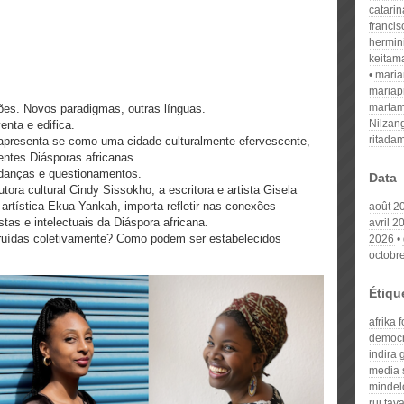
catari
franci
hermin
keitam
mari
mariap
martam
ões. Novos paradigmas, outras línguas.
Nilzan
enta e edifica.
ritada
je apresenta-se como uma cidade culturalmente efervescente,
rentes Diásporas africanas.
danças e questionamentos.
Data
ora cultural Cindy Sissokho, a escritora e artista Gisela
artística Ekua Yankah, importa refletir nas conexões
août 2
stas e intelectuais da Diáspora africana.
avril 2
ruídas coletivamente? Como podem ser estabelecidos
2026
octobr
Étiqu
afrika 
democr
indira
media 
mindel
rui tav