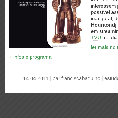
interessem 
possível ass
inaugural, 
Hountondji
em streami
TVU
, no di
ler mais n
+ infos e programa
14.04.2011 | par
franciscabagulho
|
estud