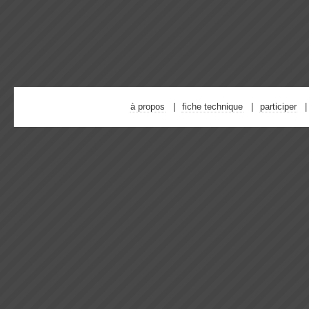
à propos
fiche technique
participer