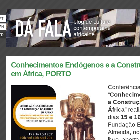
PT
blog de culture
EN
contemporaine
africaine
FR
Conhecimentos Endógenos e a Constr
em África, PORTO
Conferência
“
Conhecim
a Construç
África
” rea
dias
15 e 16
Fundação E
Almeida, no
livre, abert