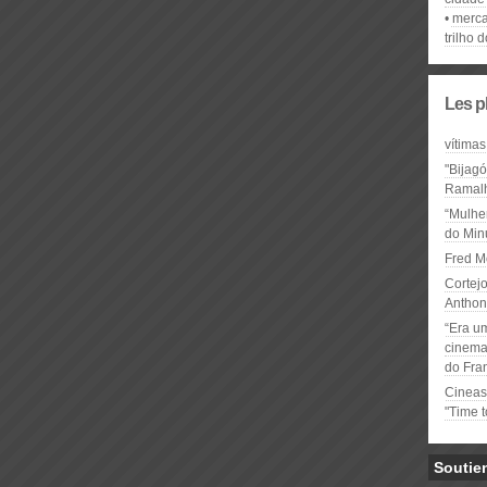
merca
trilho 
Les p
vítimas
"Bijag
Ramal
“Mulhe
do Minu
Fred M
Cortejo
Anthon
“Era u
cinema 
do Fra
Cineas
"Time 
Soutie