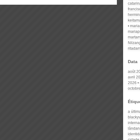
catari
franci
hermin
keitam
mari
mariap
martam
Nilzan
ritada
Data
août 2
avril 2
2026
octobr
Étiqu
a últim
blacky
interna
lândana
identi
cidade 