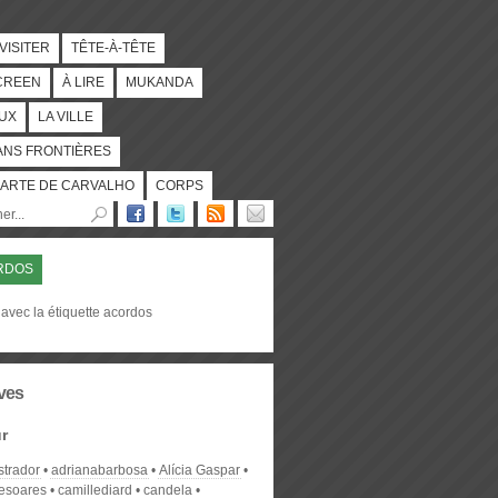
 VISITER
TÊTE-À-TÊTE
CREEN
À LIRE
MUKANDA
UX
LA VILLE
ANS FRONTIÈRES
ARTE DE CARVALHO
CORPS
RDOS
avec la étiquette acordos
ves
r
strador
adrianabarbosa
Alícia Gaspar
desoares
camillediard
candela