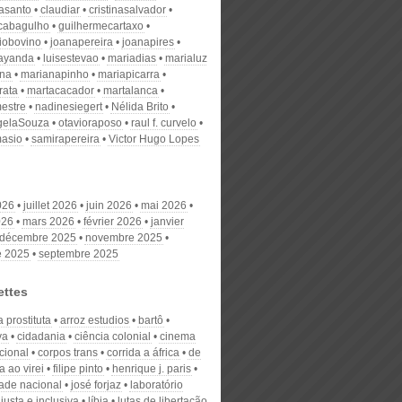
nasanto
claudiar
cristinasalvador
scabagulho
guilhermecartaxo
iobovino
joanapereira
joanapires
ayanda
luisestevao
mariadias
marialuz
ana
marianapinho
mariapicarra
rata
martacacador
martalanca
estre
nadinesiegert
Nélida Brito
gelaSouza
otavioraposo
raul f. curvelo
masio
samirapereira
Victor Hugo Lopes
026
juillet 2026
juin 2026
mai 2026
026
mars 2026
février 2026
janvier
décembre 2025
novembre 2025
e 2025
septembre 2025
ettes
a prostituta
arroz estudios
bartô
va
cidadania
ciência colonial
cinema
cional
corpos trans
corrida a áfrica
de
 ao virei
filipe pinto
henrique j. paris
dade nacional
josé forjaz
laboratório
justa e inclusiva
líbia
lutas de libertação