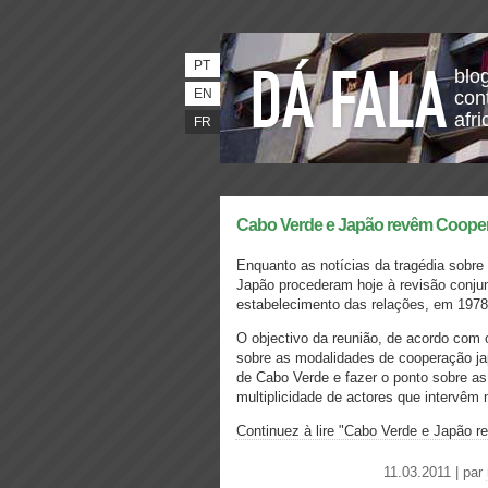
PT
blo
EN
con
afri
FR
Cabo Verde e Japão revêm Cooper
Enquanto as notícias da tragédia sobr
Japão procederam hoje à revisão conjun
estabelecimento das relações, em 1978,
O objectivo da reunião, de acordo com 
sobre as modalidades de cooperação ja
de Cabo Verde e fazer o ponto sobre as
multiplicidade de actores que intervêm
Continuez à lire "Cabo Verde e Japão r
11.03.2011 | par