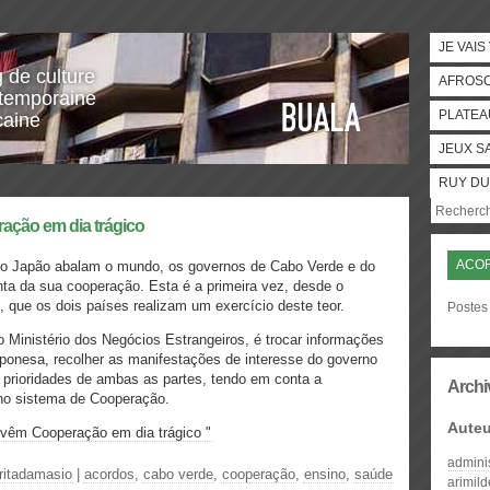
JE VAIS
g de culture
AFROS
temporaine
PLATEA
caine
JEUX S
RUY DU
ação em dia trágico
ACO
e o Japão abalam o mundo, os governos de Cabo Verde e do
ta da sua cooperação. Esta é a primeira vez, desde o
 que os dois países realizam um exercício deste teor.
Postes 
o Ministério dos Negócios Estrangeiros, é trocar informações
ponesa, recolher as manifestações de interesse do governo
 prioridades de ambas as partes, tendo em conta a
Archi
 no sistema de Cooperação.
Auteu
evêm Cooperação em dia trágico "
admini
ritadamasio
|
acordos
,
cabo verde
,
cooperação
,
ensino
,
saúde
arimil