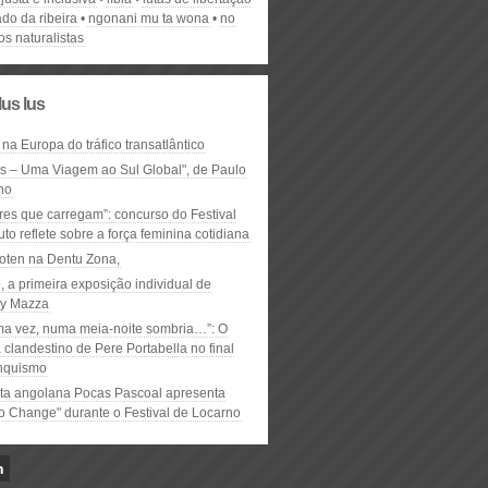
do da ribeira
ngonani mu ta wona
no
dos naturalistas
lus lus
 na Europa do tráfico transatlântico
ós – Uma Viagem ao Sul Global", de Paulo
ho
res que carregam”: concurso do Festival
to reflete sobre a força feminina cotidiana
oten na Dentu Zona,
, a primeira exposição individual de
y Mazza
ma vez, numa meia-noite sombria…”: O
clandestino de Pere Portabella no final
nquismo
ta angolana Pocas Pascoal apresenta
to Change" durante o Festival de Locarno
n