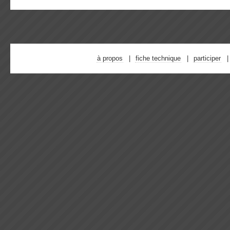
à propos
fiche technique
participer