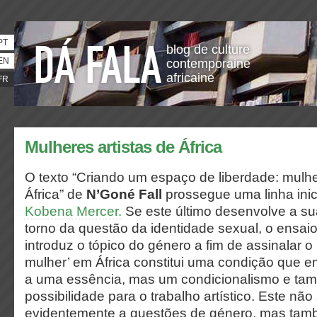
PT
blog de culture
EN
contemporaine
africaine
FR
Mulheres artistas de África
O texto
“Criando um espaço de liberdade: mulhe
África
”
de
N’Goné Fall
prossegue uma linha ini
Kobena Mercer.
Se este último desenvolve a s
torno da questão da identidade sexual, o ensai
introduz o tópico do género a fim de assinalar 
mulher’ em África constitui uma condição que 
a uma essência, mas um condicionalismo e t
possibilidade para o trabalho artístico. Este nã
evidentemente a questões de género, mas tam