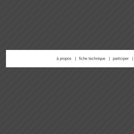
à propos
fiche technique
participer