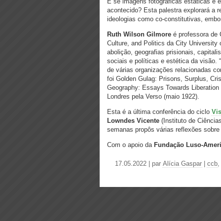
E se imagens fotográficas estáticas e
acontecido? Esta palestra explorará a r
ideologias como co-constitutivas, emb
Ruth Wilson Gilmore
é professora de C
Culture, and Politics da City Universit
abolição, geografias prisionais, capital
sociais e políticas e estética da visão
de várias organizações relacionadas com 
foi Golden Gulag: Prisons, Surplus, Crisi
Geography: Essays Towards Liberation é
Londres pela Verso (maio 1922).
Esta é a última conferência do ciclo
Vi
Lowndes Vicente
(Instituto de Ciência
semanas propôs várias reflexões sobre a
Com o apoio da
Fundação Luso-Ameri
17.05.2022 | par
Alícia Gaspar
|
ccb