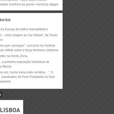
sidade lusófona da guiné
veronica stigger
lus lus
 na Europa do tráfico transatlântico
ós – Uma Viagem ao Sul Global", de Paulo
ho
res que carregam”: concurso do Festival
to reflete sobre a força feminina cotidiana
oten na Dentu Zona,
, a primeira exposição individual de
y Mazza
ma vez, numa meia-noite sombria…”: O
clandestino de Pere Portabella no final
nquismo
n