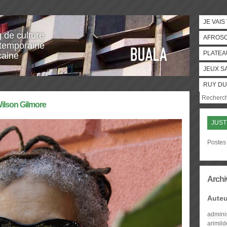
JE VAIS
g de culture
AFROS
temporaine
PLATEA
caine
JEUX S
RUY DU
Wilson Gilmore
JUST
Postes 
Archi
Auteu
admini
arimil