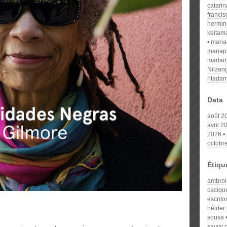
catari
franci
hermin
keitam
mari
mariap
martam
Nilzan
ritada
Data
août 2
avril 2
2026
octobr
Étiqu
ambroi
caciqu
escrito
hélder
sousa
savvy 