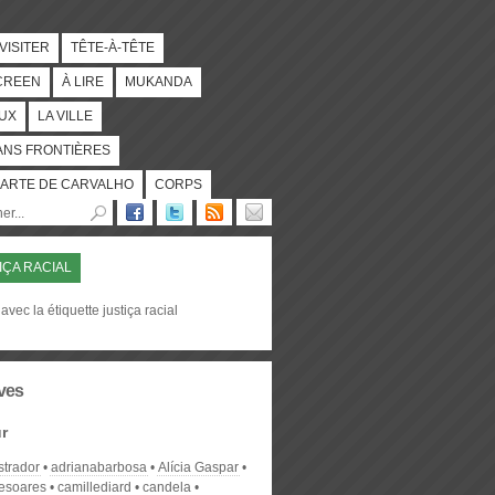
 VISITER
TÊTE-À-TÊTE
CREEN
À LIRE
MUKANDA
UX
LA VILLE
ANS FRONTIÈRES
ARTE DE CARVALHO
CORPS
IÇA RACIAL
avec la étiquette justiça racial
ves
r
strador
adrianabarbosa
Alícia Gaspar
desoares
camillediard
candela