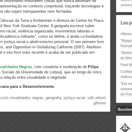
 em movimento mostrarem coisas que nunca deveriam ter
univer
epresentação no contexto conjuntural, traçando tecnologias e
ora não sejam transparentes nem fechadas.
iências da Terra e Ambientais e diretora do Center for Place,
Les p
y of New York Graduate Center. A geógrafa escreve sobre
ismo racial, violência organizada, movimentos laborais e
vítimas
. “Académica militante”, como se define, é ainda co-fundadora
"Bijag
justiça racial e abolicionismo prisional. O seu primeiro livro
Ramal
s, and Opposition in Globalizing California (2007). Abolition
 o seu livro mais recente e acaba de ser publicado em
“Mulhe
do Minu
Fred M
sualidades Negras
, com curadoria e moderação de
Filipa
Cortejo
s Sociais da Universidade de Lisboa), que ao longo de cinco
Anthon
 relação entre visualidade e negritude.
“Era u
cana para o Desenvolvimento
.
cinema 
do Fra
,
ciclo visualidades negras
,
geografia
,
justiça racial
,
ruth wilson
gilmore
Soutie