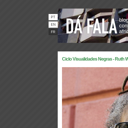
PT
blo
EN
con
afri
FR
Ciclo Visualidades Negras - Ruth 