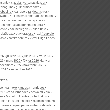
nasanto
claudiar
cristinasalvador
scabagulho
guilhermecartaxo
iobovino
joanapereira
joanapires
ayanda
luisestevao
mariadias
marialuz
ana
marianapinho
mariapicarra
rata
martacacador
martalanca
estre
nadinesiegert
Nélida Brito
gelaSouza
otavioraposo
raul f. curvelo
masio
samirapereira
Victor Hugo Lopes
026
juillet 2026
juin 2026
mai 2026
026
mars 2026
février 2026
janvier
décembre 2025
novembre 2025
e 2025
septembre 2025
ettes
se ngaimoko
augusta henriques
e'97
carla fernandes
desvairar
ela
res
festival iminente
globalization
 beja
jabulani maseko
kizomba
neuza
oeiras
raquel pedro
rubén sabbadini
contemporary
sawa sawa festival