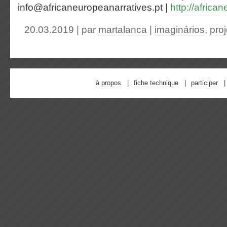
info@africaneuropeanarratives.pt |
http://africa
20.03.2019 | par
martalanca
|
imaginários
,
pro
à propos
fiche technique
participer