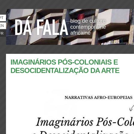
PT
blog de culture
EN
contemporaine
africaine
FR
IMAGINÁRIOS PÓS-COLONIAIS E
DESOCIDENTALIZAÇÃO DA ARTE