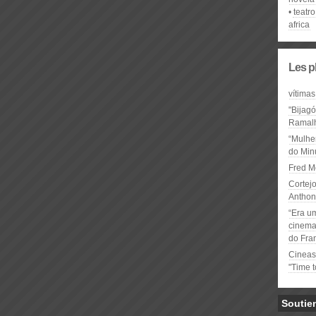
teatro
africa
Les p
vítimas
"Bijag
Ramal
“Mulhe
do Minu
Fred M
Cortejo
Anthon
“Era u
cinema 
do Fra
Cineas
"Time 
Soutie