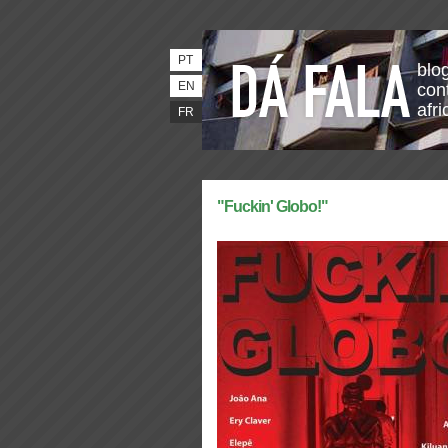
PT
blo
EN
con
afri
FR
"Fuckin' Globo!"