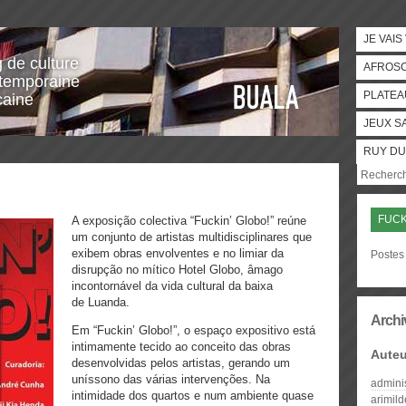
JE VAIS
g de culture
AFROS
temporaine
PLATEA
caine
JEUX S
RUY DU
FUCK
A exposição colectiva “Fuckin’ Globo!” reúne
um conjunto de artistas multidisciplinares que
exibem obras envolventes e no limiar da
Postes 
disrupção no mítico Hotel Globo, âmago
incontornável da vida cultural da baixa
de Luanda.
Archi
Em “Fuckin’ Globo!”, o espaço expositivo está
intimamente tecido ao conceito das obras
Auteu
desenvolvidas pelos artistas, gerando um
uníssono das várias intervenções. Na
admini
intimidade dos quartos e num ambiente quase
arimil