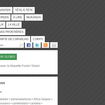
 VISITER
TÊTE-À-TÊTE
CREEN
À LIRE
MUKANDA
UX
LA VILLE
ANS FRONTIÈRES
ARTE DE CARVALHO
CORPS
IN' GLOBO!
avec la étiquette Fuckin' Globo!
ves
r
strador
adrianabarbosa
Alícia Gaspar
desoares
camillediard
candela