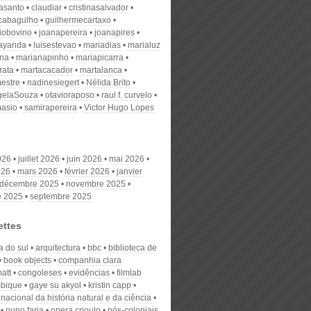
nasanto
claudiar
cristinasalvador
scabagulho
guilhermecartaxo
iobovino
joanapereira
joanapires
ayanda
luisestevao
mariadias
marialuz
ana
marianapinho
mariapicarra
rata
martacacador
martalanca
estre
nadinesiegert
Nélida Brito
gelaSouza
otavioraposo
raul f. curvelo
masio
samirapereira
Victor Hugo Lopes
026
juillet 2026
juin 2026
mai 2026
026
mars 2026
février 2026
janvier
décembre 2025
novembre 2025
e 2025
septembre 2025
ettes
a do sul
arquitectura
bbc
biblioteca de
book objects
companhia clara
att
congoleses
evidências
filmlab
bique
gaye su akyol
kristin capp
acional da história natural e da ciência
nuno faria
opera crioulo
pós-coloniais