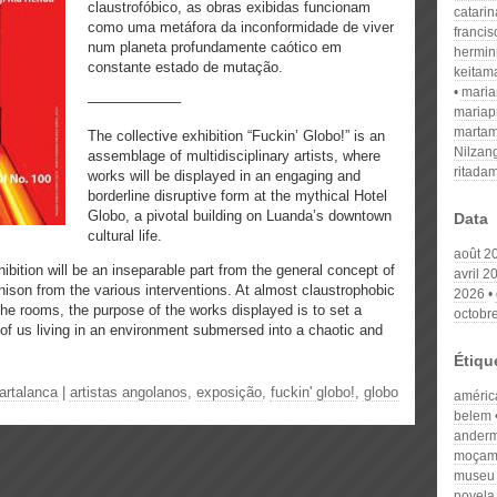
claustrofóbico, as obras exibidas funcionam
catari
como uma metáfora da inconformidade de viver
franci
num planeta profundamente caótico em
hermin
constante estado de mutação.
keitam
mari
––––––––––––
mariap
martam
The collective exhibition “Fuckin’ Globo!” is an
Nilzan
assemblage of multidisciplinary artists, where
ritada
works will be displayed in an engaging and
borderline disruptive form at the mythical Hotel
Globo, a pivotal building on Luanda’s downtown
Data
cultural life.
août 2
ibition will be an inseparable part from the general concept of
avril 2
ison from the various interventions. At almost claustrophobic
2026
the rooms, the purpose of the works displayed is to set a
octobr
 of us living in an environment submersed into a chaotic and
Étiqu
artalanca
|
artistas angolanos
,
exposição
,
fuckin' globo!
,
globo
améric
belem
anderm
moçam
museu n
novela