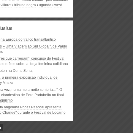
 villaret
tribuna negra
uganda
west
lus lus
 na Europa do tráfico transatlântico
ós – Uma Viagem ao Sul Global", de Paulo
ho
res que carregam”: concurso do Festival
to reflete sobre a força feminina cotidiana
oten na Dentu Zona,
, a primeira exposição individual de
y Mazza
ma vez, numa meia-noite sombria…”: O
clandestino de Pere Portabella no final
nquismo
ta angolana Pocas Pascoal apresenta
to Change" durante o Festival de Locarno
n