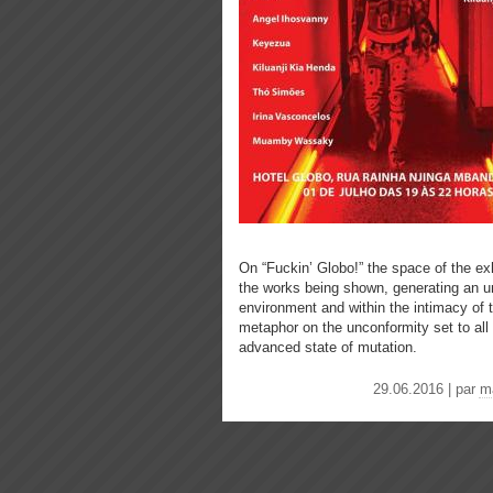
On “Fuckin’ Globo!” the space of the exh
the works being shown, generating an un
environment and within the intimacy of 
metaphor on the unconformity set to all
advanced state of mutation.
29.06.2016 | par
m