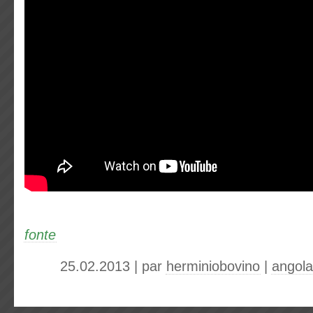
fonte
25.02.2013 | par
herminiobovino
|
angola