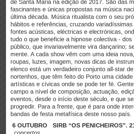
de Santa Maria na edição de 2017. São das ma
fascinantes e únicas propostas na música nac
última década. Música ritualista com o seu pró
hábitos e referências, cruzando variadíssimas c
fontes acústicas, eléctricas e electrónicas, o
tudo o que beneficie a hipnose colectiva - do
público, que invariavelmente vira dançarino; 
mente. A cada show vêm com uma ideia nova,
roupas, luzes, imagem, novas dicas de instr
elenco está um verdadeiro conjunto all-star de 
nortenhos, que têm feito do Porto uma cidade
artísticas e cívicas onde se pode ter fé. Gent
campo a nível de composição, actuação, ediç
eventos, desde o início deste século, e que 
progredir. Para a frente, que é para onde int
bandas de festa metafísica deste nosso país.
6 OUTUBRO
SIRB “OS PENICHEIROS”
concertos