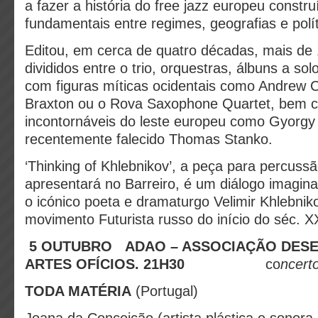
a fazer a história do free jazz europeu constr
fundamentais entre regimes, geografias e polít
Editou, em cerca de quatro décadas, mais de 
divididos entre o trio, orquestras, álbuns a so
com figuras míticas ocidentais como Andrew Cy
Braxton ou o Rova Saxophone Quartet, bem 
incontornáveis do leste europeu como Gyorg
recentemente falecido Thomas Stanko.
‘Thinking of Khlebnikov’, a peça para percuss
apresentará no Barreiro, é um diálogo imagin
o icónico poeta e dramaturgo Velimir Khlebniko
movimento Futurista russo do início do séc. X
5 OUTUBRO
ADAO – ASSOCIAÇÃO DES
ARTES OFÍCIOS. 21H30
co
ncert
TODA MATÉRIA
(Portugal)