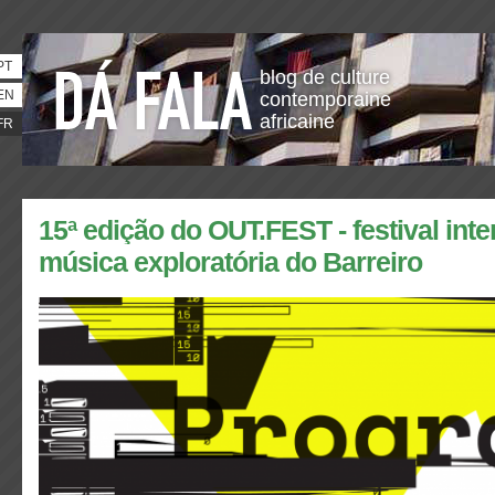
PT
blog de culture
EN
contemporaine
africaine
FR
15ª edição do OUT.FEST - festival inte
música exploratória do Barreiro