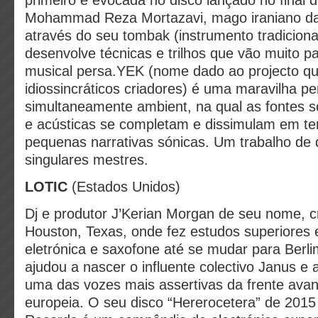
primeiro é evocada no disco lançado no final
Mohammad Reza Mortazavi, mago iraniano da
através do seu tombak (instrumento tradiciona
desenvolve técnicas e trilhos que vão muito p
musical persa.YEK (nome dado ao projecto qu
idiossincráticos criadores) é uma maravilha pe
simultaneamente ambient, na qual as fontes s
e acústicas se completam e dissimulam em te
pequenas narrativas sónicas. Um trabalho de 
singulares mestres.
LOTIC
(Estados Unidos)
Dj e produtor J’Kerian Morgan de seu nome, 
Houston, Texas, onde fez estudos superiore
eletrónica e saxofone até se mudar para Berl
ajudou a nascer o influente colectivo Janus e
uma das vozes mais assertivas da frente ava
europeia. O seu disco “Hererocetera” de 2015 