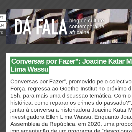
PT
blog de culture
EN
contemporaine
africaine
FR
Conversas por Fazer”: Joacine Katar Mo
Lima Wassu
Conversas por Fazer”, promovido pelo colectiv
Força, regressa ao Goethe-Institut no próximo 
15h, para mais uma discussão temática. Com o t
histórica: como reparar os crimes do passado?”,
juntar à conversa a historiadora Joacine Katar M
investigadora Ellen Lima Wassu. Enquanto Joa
Assembleia da República, em 2020, uma propo
implementação de um programa de “descoloniza