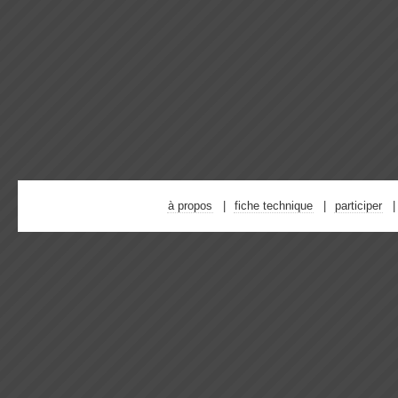
à propos
fiche technique
participer