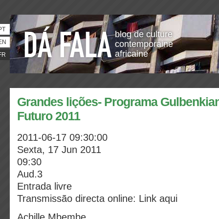
PT
blog de culture
EN
contemporaine
africaine
FR
Grandes lições- Programa Gulbenkia
Futuro 2011
2011-06-17 09:30:00
Sexta, 17 Jun 2011
09:30
Aud.3
Entrada livre
Transmissão directa online: Link aqui
Achille Mbembe