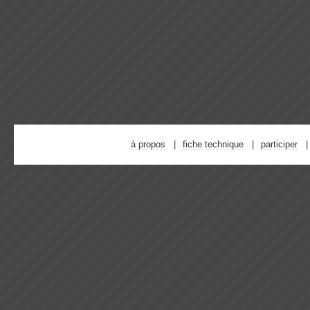
à propos
fiche technique
participer