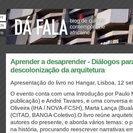
PT
blog de culture
EN
contemporaine
africaine
FR
Aprender a desaprender - Diálogos par
descolonização da arquitetura
Apresentação do livro no Hangar, Lisboa
, 12 s
O evento conta com uma Introdução por Paulo M
publicação) e André Tavares, e uma conversa e
Oliveira (IHA / NOVA-FCSH), Marta Lança (Bual
(CITAD, BANGA Coletivo).O livro reúne arquitetos,
autores do presente, e aborda vários temas: o 
na história, procurando reescrever narrativas e