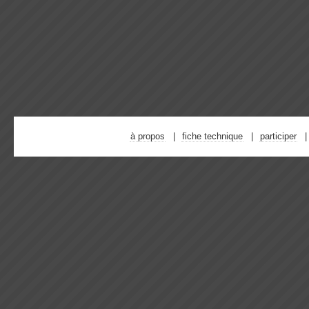
à propos
fiche technique
participer