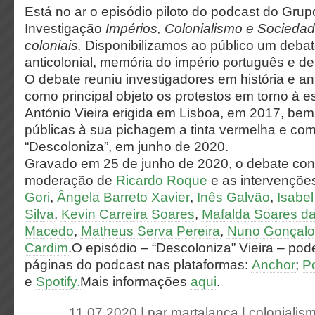
Está no ar o episódio piloto do podcast do Grup
Investigação
Impérios, Colonialismo e Socieda
coloniais.
Disponibilizamos ao público um debat
anticolonial, memória do império português e d
O debate reuniu investigadores em história e an
como principal objeto os protestos em torno à e
António Vieira erigida em Lisboa, em 2017, be
públicas à sua pichagem a tinta vermelha e com
“Descoloniza”, em junho de 2020.
Gravado em 25 de junho de 2020, o debate co
moderação de
Ricardo Roque
e as intervençõe
Gori
,
Ângela Barreto Xavier
,
Inês Galvão
,
Isabel
Silva
,
Kevin Carreira Soares
,
Mafalda Soares d
Macedo
,
Matheus Serva Pereira
,
Nuno Gonçalo
Cardim
.O episódio – “Descoloniza” Vieira – pod
páginas do podcast nas plataformas:
Anchor
;
P
e
Spotify.
Mais informações
aqui
.
11.07.2020 | par
martalanca
|
colonialis