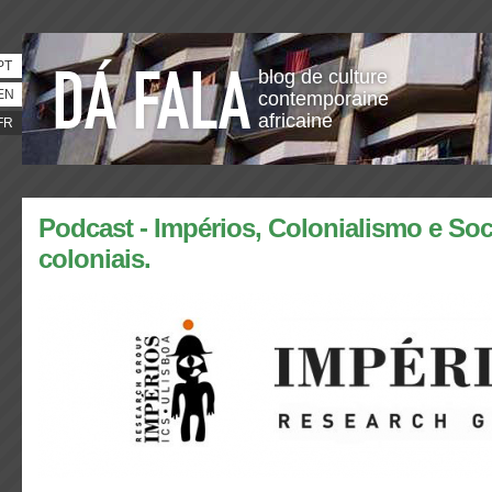
PT
blog de culture
EN
contemporaine
africaine
FR
Podcast - Impérios, Colonialismo e So
coloniais.