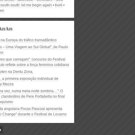
south-south: let me begin again
tivoli
len
lus lus
 na Europa do tráfico transatlântico
ós – Uma Viagem ao Sul Global", de Paulo
ho
res que carregam”: concurso do Festival
to reflete sobre a força feminina cotidiana
oten na Dentu Zona,
, a primeira exposição individual de
y Mazza
ma vez, numa meia-noite sombria…”: O
clandestino de Pere Portabella no final
nquismo
ta angolana Pocas Pascoal apresenta
to Change" durante o Festival de Locarno
n