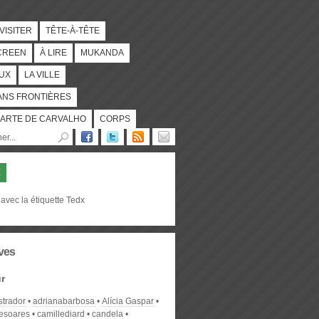
 VISITER
TÊTE-À-TÊTE
CREEN
À LIRE
MUKANDA
UX
LA VILLE
ANS FRONTIÈRES
ARTE DE CARVALHO
CORPS
X
avec la étiquette Tedx
ves
r
strador
adrianabarbosa
Alícia Gaspar
desoares
camillediard
candela