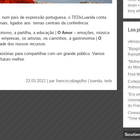
down
tony al
a, num país de expressão portuguesa, o TEDxLuanda conta
onais, ligados aos temas centrais da conferência:
Les p
ismo, a partilha, a educação |
O Amor
– emoções, música
 empresas, os artistas, os caminhos, a gastronomia |
O
vítimas
dade dos nossos recursos.
"Bijag
 histórias para compartilhar com um grande público. Vamos
Ramal
futuro melhor.
“Mulhe
do Minu
Fred M
23.03.2012 | par
franciscabagulho
|
luanda
,
tedx
Cortejo
Anthon
“Era u
cinema 
do Fra
Cineas
"Time 
Soutie