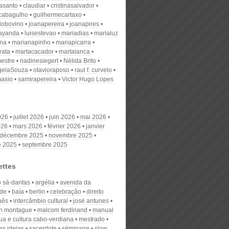
nasanto
claudiar
cristinasalvador
scabagulho
guilhermecartaxo
iobovino
joanapereira
joanapires
ayanda
luisestevao
mariadias
marialuz
ana
marianapinho
mariapicarra
rata
martacacador
martalanca
estre
nadinesiegert
Nélida Brito
gelaSouza
otavioraposo
raul f. curvelo
masio
samirapereira
Victor Hugo Lopes
026
juillet 2026
juin 2026
mai 2026
026
mars 2026
février 2026
janvier
décembre 2025
novembre 2025
e 2025
septembre 2025
ettes
o sá-dantas
argélia
avenida da
ade
baía
berlin
celebração
direito
uês
intercâmbio cultural
josé antunes
h montague
malcom ferdinand
manual
ua e cultura cabo-verdiana
mestrado
as ideias
sacerdote
séminaire
slow