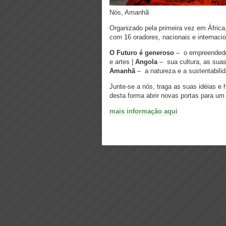
Nós, Amanhã
Organizado pela primeira vez em Áfric
com 16 oradores, nacionais e internaci
O Futuro é generoso
– o empreendedor
e artes |
Angola
– sua cultura, as suas
Amanhã
– a natureza e a sustentabili
Junte-se a nós, traga as suas idéias e
desta forma abrir novas portas para um 
mais informação
aqui