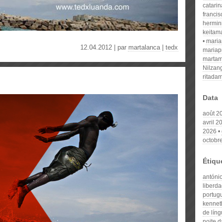
catari
franci
hermin
keitam
mari
12.04.2012 | par
martalanca
|
tedx
mariap
martam
Nilzan
ritada
Data
août 2
avril 2
2026
octobr
Étiqu
antóni
liberd
portug
kennet
de líng
noite d