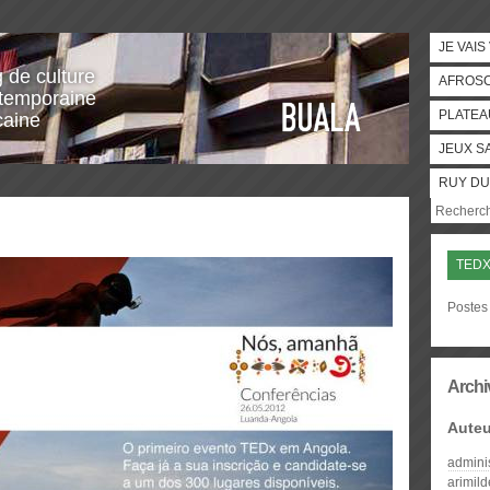
JE VAIS
g de culture
AFROS
temporaine
PLATEA
caine
JEUX S
RUY DU
TED
Postes 
Archi
Auteu
admini
arimil