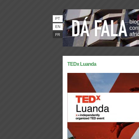
PT
blo
EN
con
afri
FR
TEDx Luanda