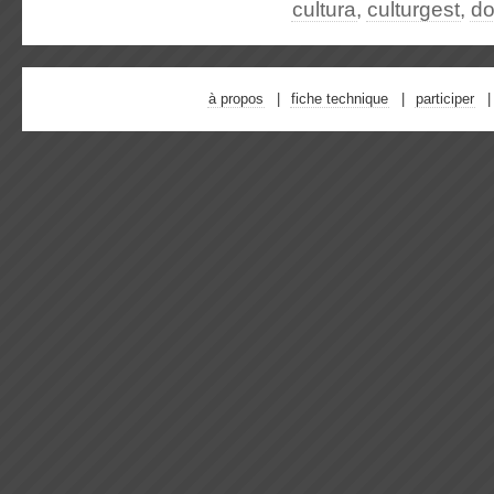
cultura
,
culturgest
,
do
à propos
fiche technique
participer