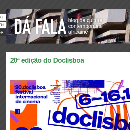
PT
blog de culture
EN
contemporaine
africaine
FR
20ª edição do Doclisboa