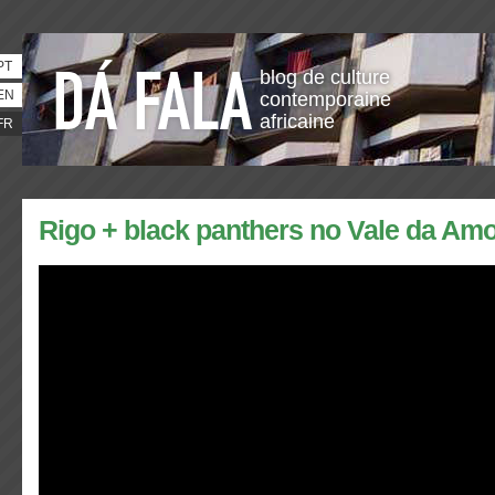
PT
blog de culture
EN
contemporaine
africaine
FR
Rigo + black panthers no Vale da Amo