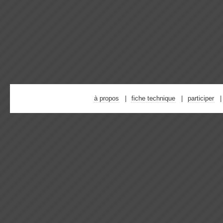
à propos
fiche technique
participer