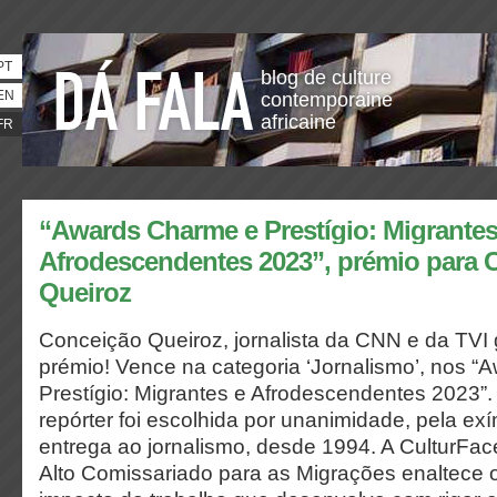
PT
blog de culture
EN
contemporaine
africaine
FR
“Awards Charme e Prestígio: Migrantes
Afrodescendentes 2023”, prémio para 
Queiroz
Conceição Queiroz, jornalista da CNN e da TV
prémio! Vence na categoria ‘Jornalismo’, nos 
Prestígio: Migrantes e Afrodescendentes 2023”.
repórter foi escolhida por unanimidade, pela ex
entrega ao jornalismo, desde 1994. A CulturFac
Alto Comissariado para as Migrações enaltece 