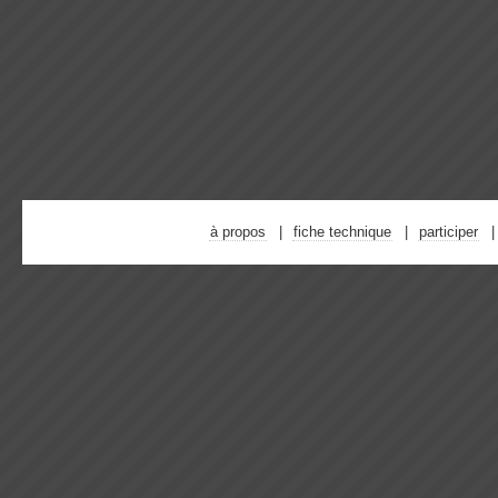
à propos
fiche technique
participer