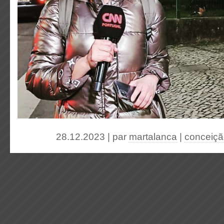
28.12.2023 | par
martalanca
|
conceiçã