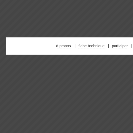
à propos
fiche technique
participer