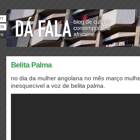
PT
blog de culture
EN
contemporaine
africaine
FR
Belita Palma
no dia da mulher angolana no mês março mulher
inesquecivel a voz de belita palma.