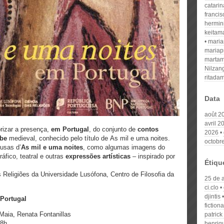
catari
franci
hermin
keitam
mari
mariap
martam
Nilzan
ritada
Data
août 2
avril 2
orizar a presença,
em Portugal
, do conjunto de
contos
2026
abe
medieval, conhecido pelo título de As mil e uma noites.
octobr
lusas d’
As mil e uma noites
, como algumas imagens do
ráfico, teatral e outras
expressões artísticas
– inspirado por
Étiqu
 Religiões da Universidade Lusófona, Centro de Filosofia da
25 de a
ci.clo
djintis
 Portugal
fiction
Maia, Renata Fontanillas
patrick
8h
henriq