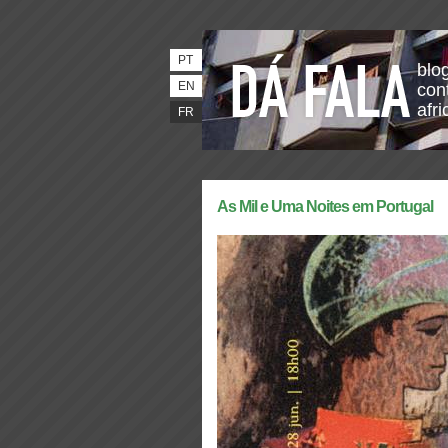
PT
blo
EN
con
afri
FR
As Mil e Uma Noites em Portugal