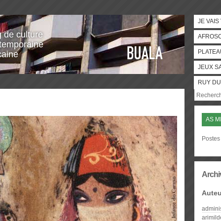
JE VAIS
g de culture
AFROS
temporaine
PLATEA
caine
JEUX S
RUY DU
AS M
Postes 
Archi
Auteu
admini
arimil