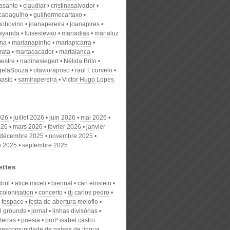
nasanto
claudiar
cristinasalvador
scabagulho
guilhermecartaxo
iobovino
joanapereira
joanapires
ayanda
luisestevao
mariadias
marialuz
ana
marianapinho
mariapicarra
rata
martacacador
martalanca
estre
nadinesiegert
Nélida Brito
gelaSouza
otavioraposo
raul f. curvelo
masio
samirapereira
Victor Hugo Lopes
026
juillet 2026
juin 2026
mai 2026
026
mars 2026
février 2026
janvier
décembre 2025
novembre 2025
e 2025
septembre 2025
ettes
bril
alice miceli
biennal
carl einstein
colonisation
concerto
dj carlos pedro
fespaco
festa de abertura meiofio
al grounds
jornal
linhas divisórias
 ferras
poesia
profª isabel castro
uescomunidade de países de língua