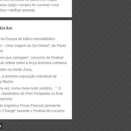
uesa (cplp)
recipes for survival
rock
élico
stefhan almeida
lus lus
 na Europa do tráfico transatlântico
ós – Uma Viagem ao Sul Global", de Paulo
ho
res que carregam”: concurso do Festival
to reflete sobre a força feminina cotidiana
oten na Dentu Zona,
, a primeira exposição individual de
y Mazza
ma vez, numa meia-noite sombria…”: O
clandestino de Pere Portabella no final
nquismo
ta angolana Pocas Pascoal apresenta
to Change" durante o Festival de Locarno
n