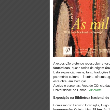
A exposição pretende redescobrir e val
fantásticos
, quase todos de origem
ár
Esta exposição reúne, tanto traduções 
património cultural – literário, cinematog
esta obra, em Portugal.
Apoios e parcerias: Área de Ciência das
Universidade de Lisboa,
Minerarte
Exposição na Biblioteca Nacional de
Comissários: Fabrizio Boscaglia, Hugo 
Inauguração:
Quinta-feira,
28 jun.
às 1