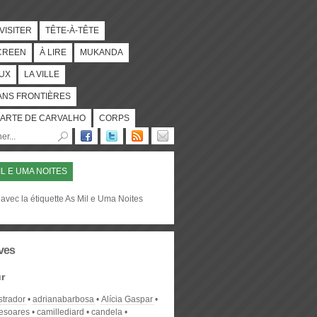
 VISITER
TÊTE-À-TÊTE
CREEN
À LIRE
MUKANDA
UX
LA VILLE
ANS FRONTIÈRES
ARTE DE CARVALHO
CORPS
IL E UMA NOITES
avec la étiquette As Mil e Uma Noites
ves
r
strador
adrianabarbosa
Alícia Gaspar
desoares
camillediard
candela