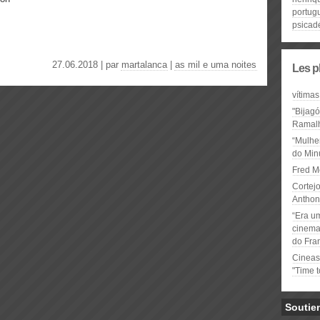
portug
psicad
27.06.2018 | par
martalanca
|
as mil e uma noites
Les p
vítimas
"Bijag
Ramal
“Mulhe
do Minu
Fred M
Cortejo
Anthon
“Era u
cinema 
do Fra
Cineas
"Time 
Soutie