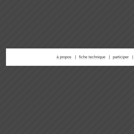
à propos
fiche technique
participer