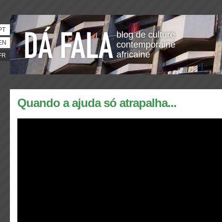
PT
blog de culture
EN
contemporaine
africaine
FR
Quando a ajuda só atrapalha...