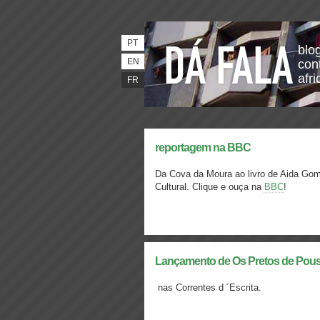
PT
blo
EN
con
afri
FR
reportagem na BBC
Da Cova da Moura ao livro de Aida Gom
Cultural. Clique e ouça na
BBC
!
Lançamento de Os Pretos de Pous
nas Correntes d ´Escrita.