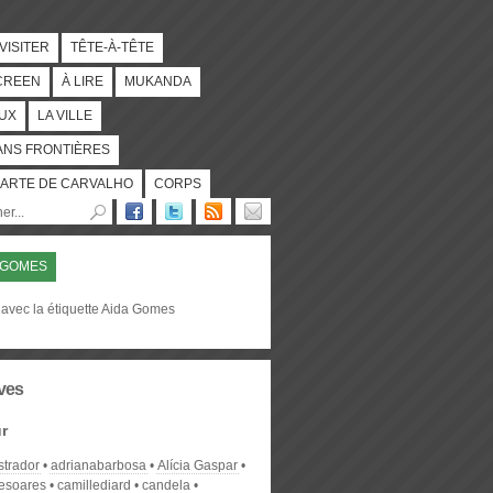
 VISITER
TÊTE-À-TÊTE
CREEN
À LIRE
MUKANDA
UX
LA VILLE
ANS FRONTIÈRES
ARTE DE CARVALHO
CORPS
 GOMES
 avec la étiquette Aida Gomes
ves
r
strador
adrianabarbosa
Alícia Gaspar
desoares
camillediard
candela