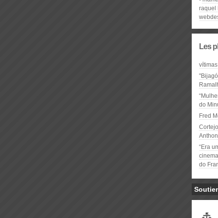
raquel 
webdes
Les p
vítimas
"Bijag
Ramal
“Mulhe
do Minu
Fred M
Cortejo
Anthon
“Era u
cinema 
do Fra
Soutie