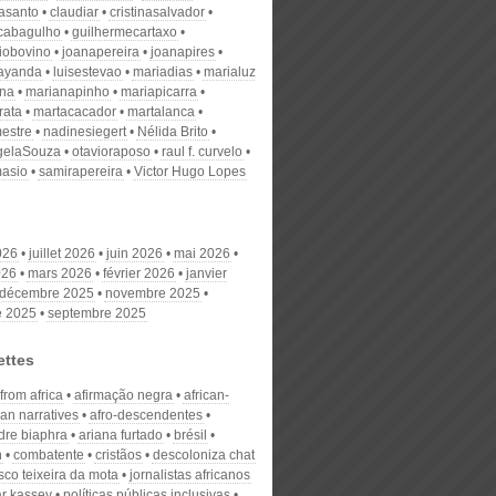
nasanto
claudiar
cristinasalvador
scabagulho
guilhermecartaxo
iobovino
joanapereira
joanapires
ayanda
luisestevao
mariadias
marialuz
ana
marianapinho
mariapicarra
rata
martacacador
martalanca
estre
nadinesiegert
Nélida Brito
gelaSouza
otavioraposo
raul f. curvelo
masio
samirapereira
Victor Hugo Lopes
026
juillet 2026
juin 2026
mai 2026
026
mars 2026
février 2026
janvier
décembre 2025
novembre 2025
e 2025
septembre 2025
ettes
 from africa
afirmação negra
african-
an narratives
afro-descendentes
dre biaphra
ariana furtado
brésil
n
combatente
cristãos
descoloniza chat
isco teixeira da mota
jornalistas africanos
r kassey
políticas públicas inclusivas