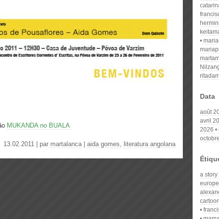
catari
franci
hermin
keitam
mari
mariap
martam
Nilzan
ritada
Data
août 2
avril 2
ção
MUKANDA no BUALA
2026
octobr
13.02.2011 | par
martalanca
|
aida gomes
,
literatura angolana
Étiqu
a story
europe
alexan
cartoo
franc
mama