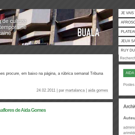
JE VAIS
g de culture
AFROS
temporaine
PLATEA
caine
JEUX S
RUY DU
AIDA
es procure, em baixo na página, a rúbrica semanal Tribuna
Postes
24.02.2011 | par
martalanca
|
aida gomes
Archi
aflores de Aida Gomes
Auteu
admini
arimil