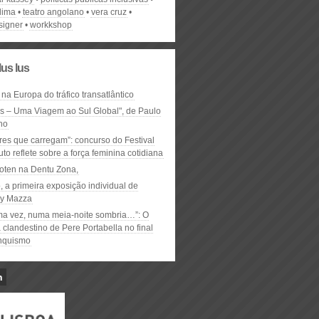
lima
teatro angolano
vera cruz
igner
workkshop
lus lus
 na Europa do tráfico transatlântico
ós – Uma Viagem ao Sul Global", de Paulo
ho
res que carregam”: concurso do Festival
to reflete sobre a força feminina cotidiana
oten na Dentu Zona,
, a primeira exposição individual de
y Mazza
ma vez, numa meia-noite sombria…”: O
clandestino de Pere Portabella no final
nquismo
n