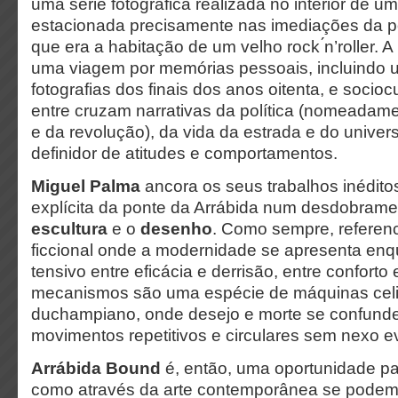
uma série fotográfica realizada no interior de 
estacionada precisamente nas imediações da p
que era a habitação de um velho rock ́n’roller. A p
uma viagem por memórias pessoais, incluindo 
fotografias dos finais dos anos oitenta, e socioc
entre cruzam narrativas da política (nomeadame
e da revolução), da vida da estrada e do unive
definidor de atitudes e comportamentos.
Miguel Palma
ancora os seus trabalhos inédito
explícita da ponte da Arrábida num desdobrame
escultura
e o
desenho
. Como sempre, referen
ficcional onde a modernidade se apresenta en
tensivo entre eficácia e derrisão, entre conforto
mecanismos são uma espécie de máquinas celib
duchampiano, onde
desejo e morte se confunde
movimentos repetitivos e circulares sem nexo e
Arrábida Bound
é, então, uma oportunidade p
como através da arte contemporânea se podem a