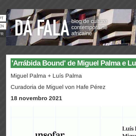
PT
blog de culture
EN
contemporaine
africaine
FR
'Arrábida Bound' de Miguel Palma e L
Miguel Palma + Luís Palma
Curadoria de Miguel von Hafe Pérez
18 novembro 2021