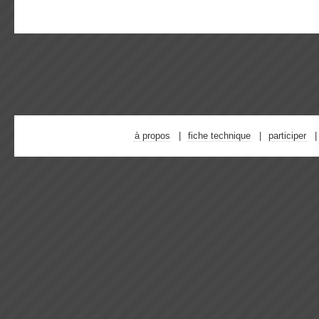
à propos
fiche technique
participer