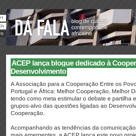
PT
blog de culture
EN
contemporaine
africaine
FR
ACEP lança blogue dedicado à Cooper
Desenvolvimento
A Associação para a Cooperação Entre os Povo
Portugal e África: Melhor Cooperação, Melhor 
tendo como meta estimular o debate e partilha e
grupos-alvo das questões ligadas ao Desenvol
Cooperação.
Acompanhando as tendências da comunicação o
mais emergentes, a ACEP lança este novo proje